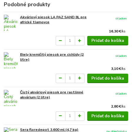
Podobné produkty
Akváriový piesok LA PAZ SAND 8L pre
skladom
africké tlamovce
16,30 €
/
ks
Pridať do košíka
Biely kremičitý piesok pre cichlidy (2
skladom
litre)
3,10 €
/
ks
Pridať do košíka
Čistý akváriový piesok pre rastlinné
skladom
akvárium (2 litre)
2,80 €
/
ks
Pridať do košíka
Sera floredepot 3.600 ml (4,7 kg)
na objednávku