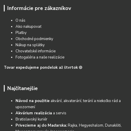
Informácie pre zákazníkov
O nás
Ako nakupovať
Platby
Obchodné podmienky
Nákup na splátky
Chovateľské informácie
Fotogaléria a naše realizácie
Tovar expedujeme pondelok až štvrtok
🟢
Najčítanejšie
Návod na použitie
akvárií, akvaterárií, terárií a niekoľko rád a
upozornení
Akvárium realizácia
a servis
Bratislavský kuriér
Privezieme aj do Maďarska:
Rajka, Hegyeshalom, Dunakiliti,