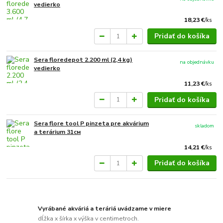
vedierko
18,23 €
/
ks
Pridať do košíka
Sera floredepot 2.200 ml (2,4 kg)
na objednávku
vedierko
11,23 €
/
ks
Pridať do košíka
Sera flore tool P pinzeta pre akvárium
skladom
a terárium 31см
14,21 €
/
ks
Pridať do košíka
Vyrábané akváriá a teráriá uvádzame v miere
dĺžka x šírka x výška v centimetroch.