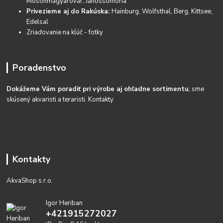
Mosonmagyarovár, Janossomoria
Privezieme aj do Rakúska:
Hainburg, Wolfsthal, Berg, Kittsee,
Edelsal
Zriaďovanie na kĺúč - fotky
Poradenstvo
Dokážeme Vám poradiť pri výrobe aj ohľadne sortimentu
, sme
skúsený akvaristi a teraristi.
Kontakty
Kontakty
AkvaShop s.r.o.
Igor Heriban
+421915272027