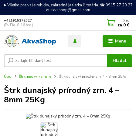
►Všetko pre vaše rybičky, záhradné jazierka či terária. ☎ 0915 27 20 27
✉ akvashop@gmail.com
0
ks
+421915272027
za
0 €
(Po-Pia, 8-16 hod.)
Menu
Hľadať
Úvod
Štrk, piesky, kamene
Štrk dunajský prírodný zrn. 4 – 8mm 25Kg
Štrk dunajský prírodný zrn. 4 –
8mm 25Kg