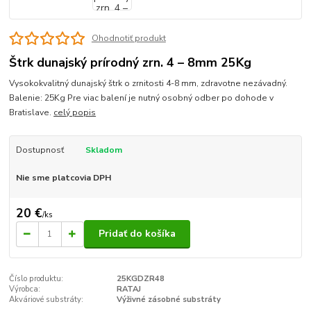
Ohodnotiť produkt
Štrk dunajský prírodný zrn. 4 – 8mm 25Kg
Vysokokvalitný dunajský štrk o zrnitosti 4-8 mm, zdravotne nezávadný.
Balenie: 25Kg Pre viac balení je nutný osobný odber po dohode v
Bratislave.
celý popis
Dostupnosť
Skladom
Nie sme platcovia DPH
20 €
/
ks
Pridať do košíka
Číslo produktu:
25KGDZR48
Výrobca:
RATAJ
Akváriové substráty:
Výživné zásobné substráty