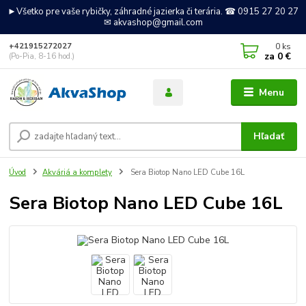
►Všetko pre vaše rybičky, záhradné jazierka či terária. ☎ 0915 27 20 27
✉ akvashop@gmail.com
0
ks
+421915272027
za
0 €
(Po-Pia, 8-16 hod.)
Menu
Hľadať
Úvod
Akváriá a komplety
Sera Biotop Nano LED Cube 16L
Sera Biotop Nano LED Cube 16L