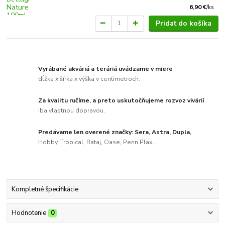
6,90 €
/
ks
Pridať do košíka
Vyrábané akváriá a teráriá uvádzame v miere
dĺžka x šírka x výška v centimetroch.
Za kvalitu ručíme, a preto uskutočňujeme rozvoz vivárií
iba vlastnou dopravou.
Predávame len overené značky: Sera, Astra, Dupla,
Hobby, Tropical, Rataj, Oase, Penn Plax...
Kompletné špecifikácie
Hodnotenie
0