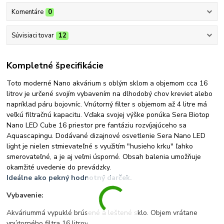
Komentáre
0
Súvisiaci tovar
12
Kompletné špecifikácie
Toto moderné Nano akvárium s oblým sklom a objemom cca 16
litrov je určené svojím vybavením na dlhodobý chov kreviet alebo
napríklad páru bojovníc. Vnútorný filter s objemom až 4 litre má
veľkú filtračnú kapacitu. Vďaka svojej výške ponúka Sera Biotop
Nano LED Cube 16 priestor pre fantáziu rozvíjajúceho sa
Aquascapingu. Dodávané dizajnové osvetlenie Sera Nano LED
light je nielen stmievateľné s využitím "husieho krku" ľahko
smerovateľné, a je aj veľmi úsporné. Obsah balenia umožňuje
okamžité uvedenie do prevádzky.
Ideálne ako pekný hodnotný darček.
Vybavenie:
Akváriummá vypuklé brúsené a leštené sklo. Objem vrátane
vnútorného filtra 16 litrov