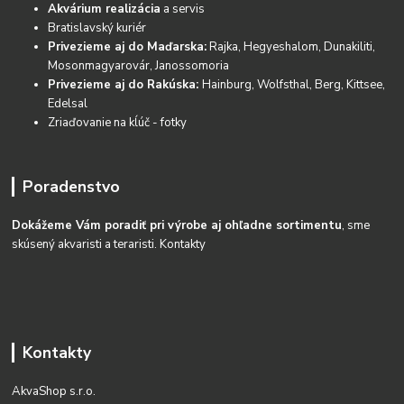
Akvárium realizácia
a servis
Bratislavský kuriér
Privezieme aj do Maďarska:
Rajka, Hegyeshalom, Dunakiliti,
Mosonmagyarovár, Janossomoria
Privezieme aj do Rakúska:
Hainburg, Wolfsthal, Berg, Kittsee,
Edelsal
Zriaďovanie na kĺúč - fotky
Poradenstvo
Dokážeme Vám poradiť pri výrobe aj ohľadne sortimentu
, sme
skúsený akvaristi a teraristi.
Kontakty
Kontakty
AkvaShop s.r.o.