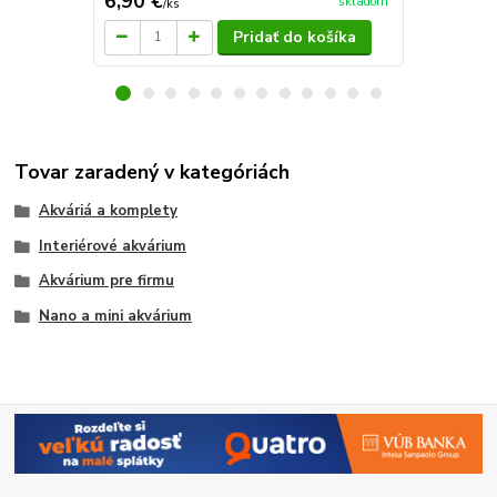
6,90 €
3,37 €
skladom
/
ks
/
ks
Pridať do košíka
Tovar zaradený v kategóriách
Akváriá a komplety
Interiérové akvárium
Akvárium pre firmu
Nano a mini akvárium