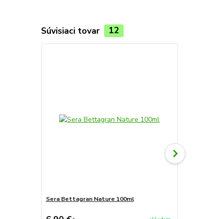
Súvisiaci tovar
12
Novinka
Sera Bettagran Nature 100ml
Sera betta 