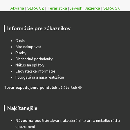
Akvaria
|
SERA CZ
|
Teraristika
|
Jewish
|
Jazierka
|
SERA SK
Informácie pre zákazníkov
O nás
Ako nakupovať
Platby
Obchodné podmienky
Nákup na splátky
Chovateľské informácie
Fotogaléria a naše realizácie
Tovar expedujeme pondelok až štvrtok
🟢
Najčítanejšie
Návod na použitie
akvárií, akvaterárií, terárií a niekoľko rád a
upozornení