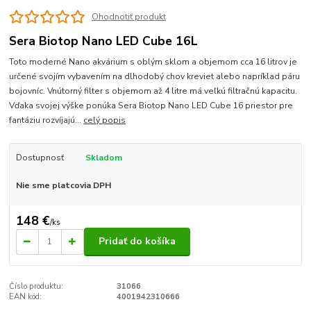
Ohodnotiť produkt
Sera Biotop Nano LED Cube 16L
Toto moderné Nano akvárium s oblým sklom a objemom cca 16 litrov je
určené svojím vybavením na dlhodobý chov kreviet alebo napríklad páru
bojovníc. Vnútorný filter s objemom až 4 litre má veľkú filtračnú kapacitu.
Vďaka svojej výške ponúka Sera Biotop Nano LED Cube 16 priestor pre
fantáziu rozvíjajú...
celý popis
Dostupnosť
Skladom
Nie sme platcovia DPH
148 €
/
ks
Pridať do košíka
Číslo produktu:
31066
EAN kód:
4001942310666