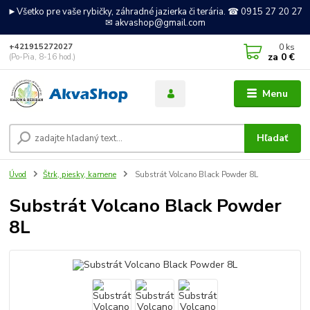
►Všetko pre vaše rybičky, záhradné jazierka či terária. ☎ 0915 27 20 27
✉ akvashop@gmail.com
0
ks
+421915272027
za
0 €
(Po-Pia, 8-16 hod.)
Menu
Hľadať
Úvod
Štrk, piesky, kamene
Substrát Volcano Black Powder 8L
Substrát Volcano Black Powder
8L