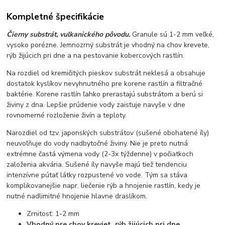
Kompletné špecifikácie
Čierny substrát, vulkanického pôvodu.
Granule sú 1-2 mm veľké,
vysoko porézne. Jemnozrný substrát je vhodný na chov krevete,
rýb žijúcich pri dne a na pestovanie kobercových rastlín.
Na rozdiel od kremičitých pieskov substrát neklesá a obsahuje
dostatok kyslíkov nevyhnutného pre korene rastlín a filtračné
baktérie. Korene rastlín ľahko prerastajú substrátom a berú si
živiny z dna. Lepšie prúdenie vody zaisťuje navyše v dne
rovnomerné rozloženie živín a teploty.
Narozdiel od tzv. japonských substrátov (sušené obohatené íly)
neuvoľňuje do vody nadbytočné živiny. Nie je preto nutná
extrémne častá výmena vody (2-3x týždenne) v počiatkoch
založenia akvária. Sušené íly navyše majú tiež tendenciu
intenzívne pútať látky rozpustené vo vode. Tým sa stáva
komplikovanejšie napr. liečenie rýb a hnojenie rastlín, kedy je
nutné nadlimitné hnojenie hlavne draslíkom.
Zrnitosť: 1-2 mm
Vhodný pre chov kreviet, rýb žijúcich pri dne