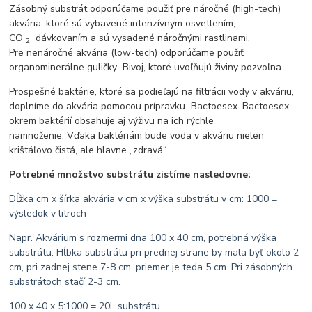
Zásobný substrát odporúčame použiť pre náročné (high-tech)
akvária, ktoré sú vybavené intenzívnym osvetlením,
CO
dávkovaním a sú vysadené náročnými rastlinami.
2
Pre nenáročné akvária (low-tech) odporúčame použiť
organominerálne guličky Bivoj, ktoré uvoľňujú živiny pozvoľna.
Prospešné baktérie, ktoré sa podieľajú na filtrácii vody v akváriu,
doplníme do akvária pomocou prípravku Bactoesex. Bactoesex
okrem baktérií obsahuje aj výživu na ich rýchle
namnoženie. Vďaka baktériám bude voda v akváriu nielen
krištáľovo čistá, ale hlavne „zdravá“.
Potrebné množstvo substrátu zistíme nasledovne:
Dĺžka cm x šírka akvária v cm x výška substrátu v cm: 1000 =
výsledok v litroch
Napr. Akvárium s rozmermi dna 100 x 40 cm, potrebná výška
substrátu. Hĺbka substrátu pri prednej strane by mala byť okolo 2
cm, pri zadnej stene 7-8 cm, priemer je teda 5 cm. Pri zásobných
substrátoch stačí 2-3 cm.
100 x 40 x 5:1000 = 20L substrátu