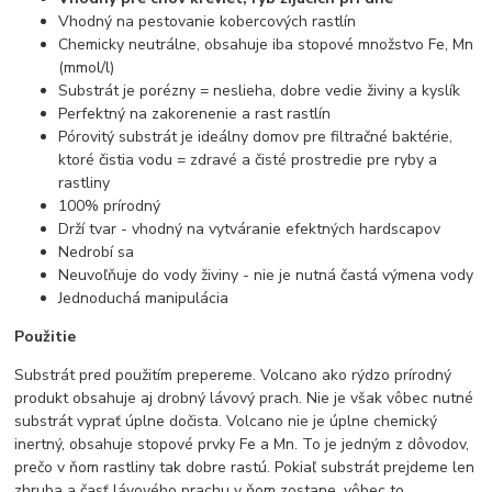
Vhodný na pestovanie kobercových rastlín
Chemicky neutrálne, obsahuje iba stopové množstvo Fe, Mn
(mmol/l)
Substrát je porézny = neslieha, dobre vedie živiny a kyslík
Perfektný na zakorenenie a rast rastlín
Pórovitý substrát je ideálny domov pre filtračné baktérie,
ktoré čistia vodu = zdravé a čisté prostredie pre ryby a
rastliny
100% prírodný
Drží tvar - vhodný na vytváranie efektných hardscapov
Nedrobí sa
Neuvoľňuje do vody živiny - nie je nutná častá výmena vody
Jednoduchá manipulácia
Použitie
Substrát pred použitím prepereme. Volcano ako rýdzo prírodný
produkt obsahuje aj drobný lávový prach. Nie je však vôbec nutné
substrát vyprať úplne dočista. Volcano nie je úplne chemický
inertný, obsahuje stopové prvky Fe a Mn. To je jedným z dôvodov,
prečo v ňom rastliny tak dobre rastú. Pokiaľ substrát prejdeme len
zhruba a časť lávového prachu v ňom zostane, vôbec to