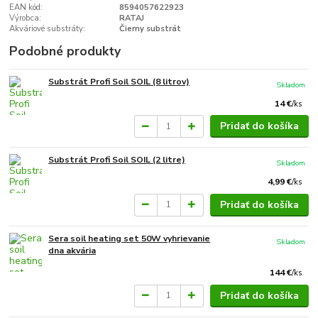
EAN kód:
8594057622923
Výrobca:
RATAJ
Akváriové substráty:
Čierny substrát
Podobné produkty
Substrát Profi Soil SOIL (8 litrov)
Skladom
14 €
/
ks
Pridať do košíka
Substrát Profi Soil SOIL (2 litre)
Skladom
4,99 €
/
ks
Pridať do košíka
Sera soil heating set 50W vyhrievanie
Skladom
dna akvária
144 €
/
ks
Pridať do košíka