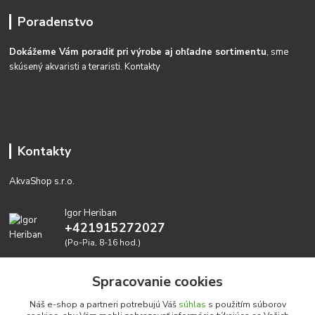
Poradenstvo
Dokážeme Vám poradiť pri výrobe aj ohľadne sortimentu
, sme
skúsený akvaristi a teraristi.
Kontakty
Kontakty
AkvaShop s.r.o.
Igor Heriban
+421915272027
(Po-Pia, 8-16 hod.)
akvashop@gmail.com
Spracovanie cookies
Náš e-shop a partneri potrebujú Váš
súhlas
s použitím súborov