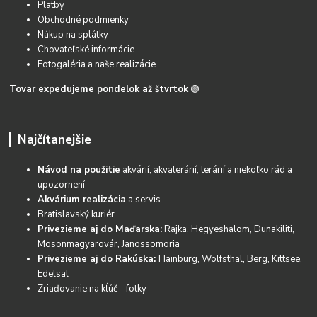
Platby
Obchodné podmienky
Nákup na splátky
Chovateľské informácie
Fotogaléria a naše realizácie
Tovar expedujeme pondelok až štvrtok
🟢
Najčítanejšie
Návod na použitie
akvárií, akvaterárií, terárií a niekoľko rád a
upozornení
Akvárium realizácia
a servis
Bratislavský kuriér
Privezieme aj do Maďarska:
Rajka, Hegyeshalom, Dunakiliti,
Mosonmagyarovár, Janossomoria
Privezieme aj do Rakúska:
Hainburg, Wolfsthal, Berg, Kittsee,
Edelsal
Zriaďovanie na kĺúč - fotky