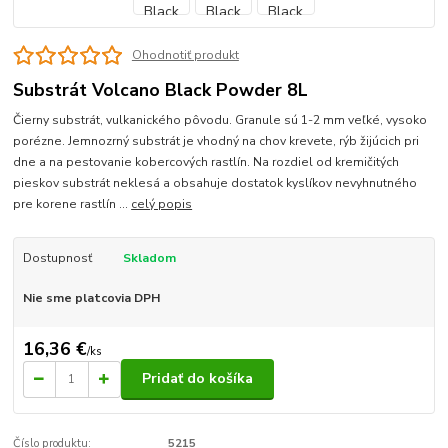
Ohodnotiť produkt
Substrát Volcano Black Powder 8L
Čierny substrát, vulkanického pôvodu. Granule sú 1-2 mm veľké, vysoko
porézne. Jemnozrný substrát je vhodný na chov krevete, rýb žijúcich pri
dne a na pestovanie kobercových rastlín. Na rozdiel od kremičitých
pieskov substrát neklesá a obsahuje dostatok kyslíkov nevyhnutného
pre korene rastlín ...
celý popis
Dostupnosť
Skladom
Nie sme platcovia DPH
16,36 €
/
ks
Pridať do košíka
Číslo produktu:
5215