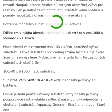
nevadí. Naopak, drobné častice sú zdrojom okamžitej výživy pre
rastliny. Len je nutné takto pripravený substrát veľmi opatrne a
pomaly napúšťať, viď. naše video Zakladanie akvária.
Potrebné množstvo substrátu zistíme nasledovne:
Dĺžka cm x hĺbka akvária cm x výška substrátu v cm:1000 =
výsledok v litroch
Napr. Akvárium s rozmermi dna 100 x 40cm, potrebná výška
substrátu. Hĺbka substrátu pri prednej strane by mala byť okolo
2cm, pri zadnej stene 7-8cm, priemer je teda 5cm. Pri zásobných
substrátoch stačí 2-3cm.
100x40 x 5:1000 = 20L substrátu
Substrát
VOLCANO BLACK Powder
neobsahuje živiny ani
baktérie.
Dobré je teda použiť výživový substrát, ktorý obsahuje živiny
podporujúce rast a vitalitu rastlín. Z našej ponuky odporúčame
obohatený substrát Aquaclay Ground - Staré dno alebo Staré
dno .