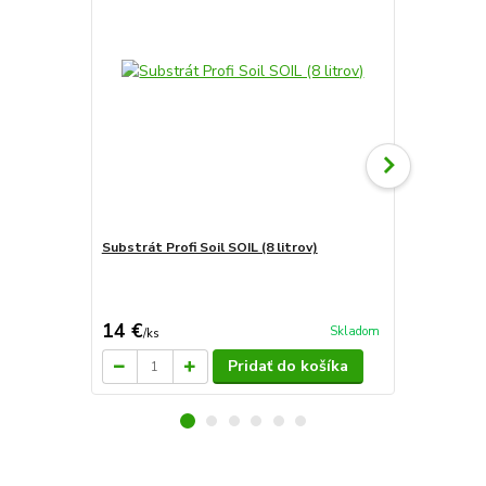
Substrát Profi Soil SOIL (8 litrov)
Substrát Prof
14 €
4,99 €
Skladom
/
ks
/
ks
Pridať do košíka