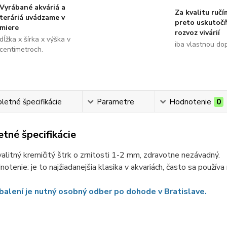
Vyrábané akváriá a
Za kvalitu ručí
teráriá uvádzame v
preto uskutoč
miere
rozvoz vivárií
dĺžka x šírka x výška v
iba vlastnou do
centimetroch.
etné špecifikácie
Parametre
Hodnotenie
0
tné špecifikácie
litný kremičitý štrk o zrnitosti 1-2 mm, zdravotne nezávadný.
otenie: je to najžiadanejšia klasika v akvariách, často sa používa 
 balení je nutný osobný odber po dohode v Bratislave.