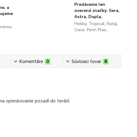
Predávame len
me, a
overené značky: Sera,
ňujeme
Astra, Dupla,
Hobby, Tropical, Rataj,
pravou.
Oase, Penn Plax...
Komentáre
0
Súvisiaci tovar
8
na opieskovanie pozadí do terárií.