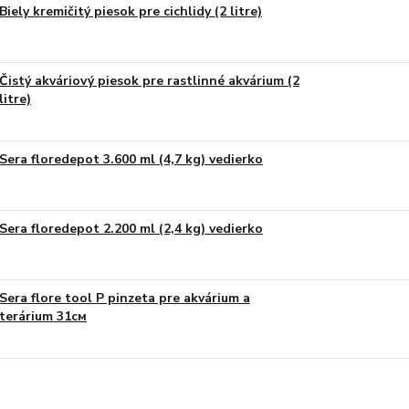
Biely kremičitý piesok pre cichlidy (2 litre)
Čistý akváriový piesok pre rastlinné akvárium (2
litre)
Sera floredepot 3.600 ml (4,7 kg) vedierko
Sera floredepot 2.200 ml (2,4 kg) vedierko
Sera flore tool P pinzeta pre akvárium a
terárium 31см