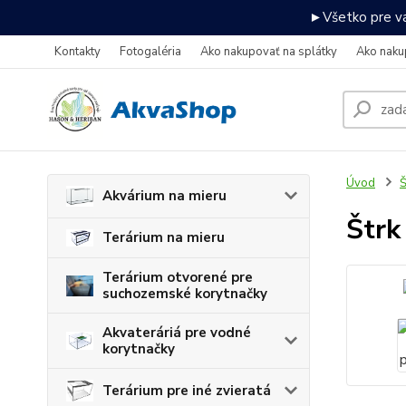
►Všetko pre va
Kontakty
Fotogaléria
Ako nakupovať na splátky
Ako naku
Úvod
Š
Akvárium na mieru
Štrk
Terárium na mieru
Terárium otvorené pre
suchozemské korytnačky
Akvateráriá pre vodné
korytnačky
Terárium pre iné zvieratá