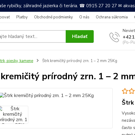
še rybičky, záhradné jazierka či terária. ☎ 0915 27 20 27 ✉ akv
povať
Platby
Obchodné podmienky
O nás
Ochrana súkromia
Neviet
Hľadať
+421
(Po-Pi
trk, piesky, kamene
Štrk kremičitý prírodný zrn. 1 – 2 mm 25Kg
 kremičitý prírodný zrn. 1 – 2 
Štrk
Vysoko
nezáva
často s
nutný 