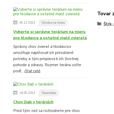
Tovar 
05.12.2023
Výroba na mieru
Štrk,
Vyberte si správne terárium na mieru
pre hlodavce a ostatné malé zvieratá
Správny chov zvierat a hlodavcov
umožňuje naplňovať ich prirodzené
potreby a tým prispieva k ich životnej
pohode a zdraviu. Rozmer terária voľte
podľ...
čítať celé
18.05.2023
Teraristika
Chov žiab v teráriách
Pred tým, než sa rozhodnete pre chov