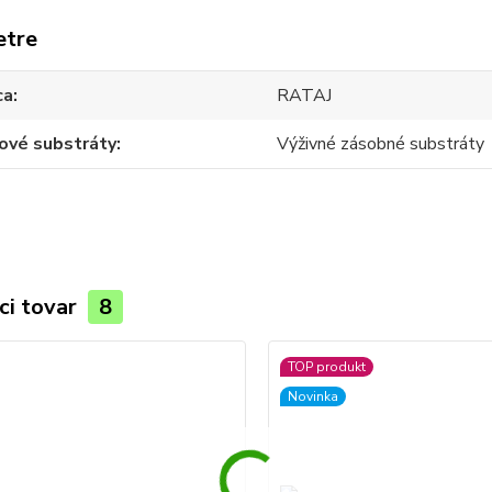
etre
ca
RATAJ
ové substráty
Výživné zásobné substráty
ci tovar
8
TOP produkt
Novinka