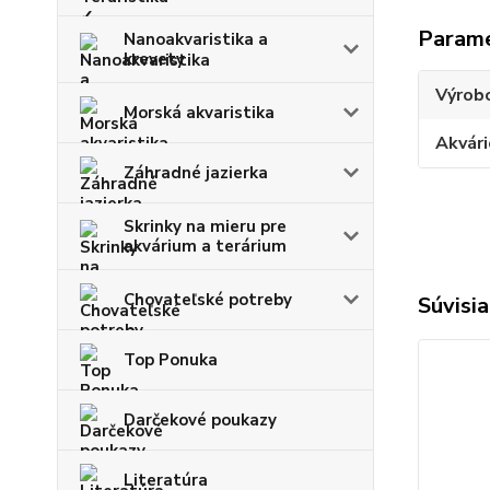
Param
Nanoakvaristika a
krevety
Výrob
Morská akvaristika
Akvári
Záhradné jazierka
Skrinky na mieru pre
akvárium a terárium
Chovateľské potreby
Súvisia
Top Ponuka
Darčekové poukazy
Literatúra