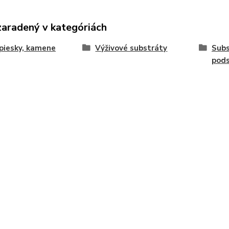
zaradený v kategóriách
 piesky, kamene
Výživové substráty
Subs
pods