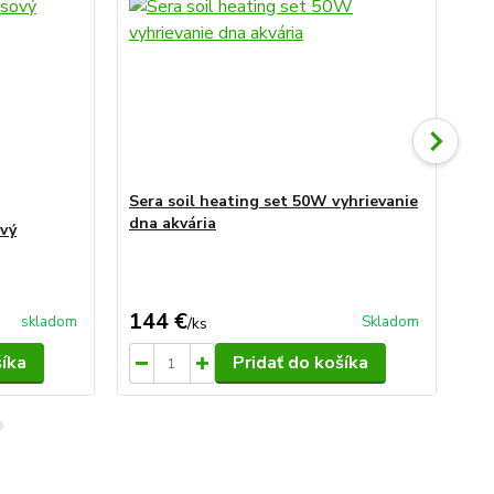
Sera soil heating set 50W vyhrievanie
dna akvária
ový
Su
17,
Uše
144 €
15
skladom
Skladom
/
ks
šíka
Pridať do košíka