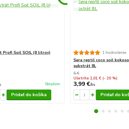
 Profi Soil SOIL (8 litrov)
1 hodnotenie
Sera reptil coco soil kokos
substrát 8L
5 €
Ušetríte 1,01 €
(- 20 %)
3,99 €
Skladom
s
/
ks
Pridať do košíka
Pridať do ko