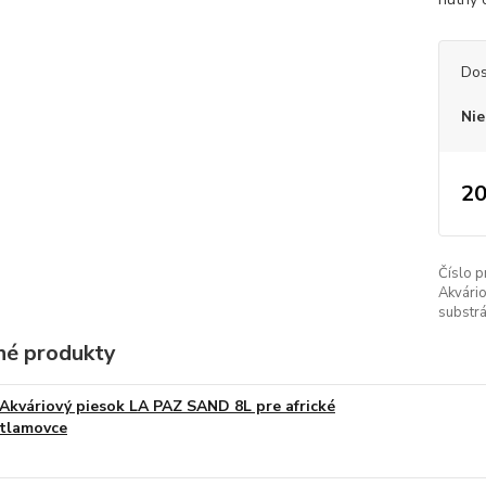
Dos
Nie
20
Číslo p
Akvári
substrá
é produkty
Akváriový piesok LA PAZ SAND 8L pre africké
tlamovce