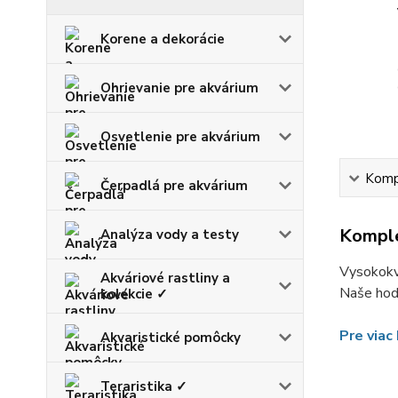
Korene a dekorácie
Ohrievanie pre akvárium
Osvetlenie pre akvárium
Kompl
Čerpadlá pre akvárium
Komple
Analýza vody a testy
Vysokokva
Akváriové rastliny a
Naše hodn
kolekcie ✓
Pre viac
Akvaristické pomôcky
Teraristika ✓