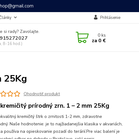
ashop@gmail.com
Články
Prihlásenie
e si rady? Zavolajte.
0
ks
915272027
za
0 €
a, 8-16 hod.)
mm 25Kg
Ohodnotiť produkt
 kremičitý prírodný zrn. 1 – 2 mm 25Kg
kvalitný kremičitý štrk o zrnitosti 1-2 mm, zdravotne
dný. Naše hodnotenie: je to najžiadanejšia klasika v akvariách,
a používa na opieskovanie pozadí do terárií.Pre viac balení je
osobný odber po dohode v Bratislave.
celý popis