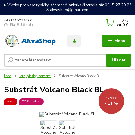
►Všetko pre vaše rybičky, záhradné jazierka či terária. ☎ 0915 27 20 27
✉ akvashop@gmail.com
0
ks
+421915272027
za
0 €
(Po-Pia, 8-16 hod.)
Menu
Hľadať
Úvod
Štrk, piesky, kamene
Substrát Volcano Black 8L
Substrát Volcano Black 8L
17,99 €
Akcia
TOP produkt
- 11 %