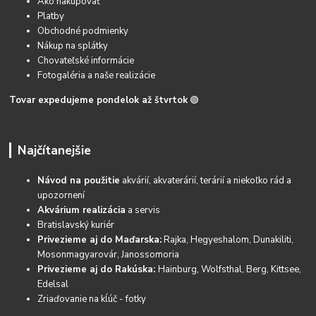
Ako nakupovať
Platby
Obchodné podmienky
Nákup na splátky
Chovateľské informácie
Fotogaléria a naše realizácie
Tovar expedujeme pondelok až štvrtok
🟢
Najčítanejšie
Návod na použitie
akvárií, akvaterárií, terárií a niekoľko rád a
upozornení
Akvárium realizácia
a servis
Bratislavský kuriér
Privezieme aj do Maďarska:
Rajka, Hegyeshalom, Dunakiliti,
Mosonmagyarovár, Janossomoria
Privezieme aj do Rakúska:
Hainburg, Wolfsthal, Berg, Kittsee,
Edelsal
Zriaďovanie na kĺúč - fotky