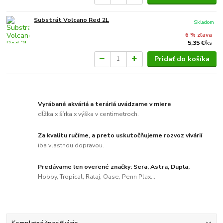
Substrát Volcano Red 2L
Skladom
6 % zľava
5,35 €
/
ks
Pridať do košíka
Vyrábané akváriá a teráriá uvádzame v miere
dĺžka x šírka x výška v centimetroch.
Za kvalitu ručíme, a preto uskutočňujeme rozvoz vivárií
iba vlastnou dopravou.
Predávame len overené značky: Sera, Astra, Dupla,
Hobby, Tropical, Rataj, Oase, Penn Plax...