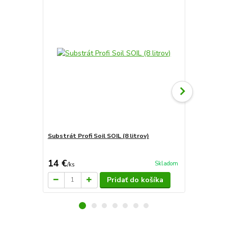
Substrát Profi Soil SOIL (8 litrov)
Sera soil he
akvária
14 €
144 €
Skladom
/
ks
/
ks
Pridať do košíka