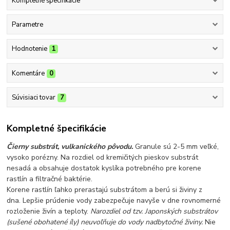
Kompletné špecifikácie
Parametre
Hodnotenie
1
Komentáre
0
Súvisiaci tovar
7
Kompletné špecifikácie
Čierny substrát, vulkanického pôvodu.
Granule sú 2-5 mm veľké,
vysoko porézny. Na rozdiel od kremičitých pieskov substrát
nesadá a obsahuje dostatok kyslíka potrebného pre korene
rastlín a filtračné baktérie.
Korene rastlín ľahko prerastajú substrátom a berú si živiny z
dna. Lepšie prúdenie vody zabezpečuje navyše v dne rovnomerné
rozloženie živín a teploty.
Narozdiel od tzv. Japonských substrátov
(sušené obohatené íly) neuvoľňuje do vody nadbytočné živiny.
Nie