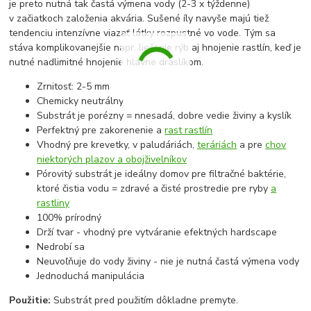
je preto nutná tak častá výmena vody (2-3 x týždenne)
v začiatkoch založenia akvária. Sušené íly navyše majú tiež
tendenciu intenzívne viazať látky rozpustné vo vode. Tým sa
stáva komplikovanejšie napr. liečenie rýb aj hnojenie rastlín, keď je
nutné nadlimitné hnojenie hlavne draslíkom.
Zrnitosť: 2-5 mm
Chemicky neutrálny
Substrát je porézny = nnesadá, dobre vedie živiny a kyslík
Perfektný pre zakorenenie a
rast rastlín
Vhodný pre krevetky, v paludáriách,
teráriách
a pre
chov
niektorých plazov a obojživelníkov
Pórovitý substrát je ideálny domov pre filtračné baktérie,
ktoré čistia vodu = zdravé a čisté prostredie pre ryby
a
rastliny
100% prírodný
Drží tvar - vhodný pre vytváranie efektných hardscape
Nedrobí sa
Neuvoľňuje do vody živiny - nie je nutná častá výmena vody
Jednoduchá manipulácia
Použitie:
Substrát pred použitím dôkladne premyte.