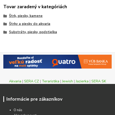
Tovar zaradený v kategóriách
Štrk, piesky, kamene
Štrky a piesky do akvaria
Substráty, piesky, podstielka
Akvaria
|
SERA CZ
|
Teraristika
|
Jewish
|
Jazierka
|
SERA SK
Informácie pre zákazníkov
O nás