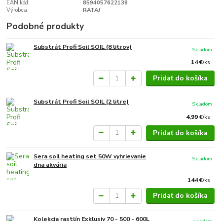
EAN kód:
8594057622138
Výrobca:
RATAJ
Podobné produkty
Substrát Profi Soil SOIL (8 litrov)
Skladom
14 €
/
ks
Pridať do košíka
Substrát Profi Soil SOIL (2 litre)
Skladom
4,99 €
/
ks
Pridať do košíka
Sera soil heating set 50W vyhrievanie
Skladom
dna akvária
144 €
/
ks
Pridať do košíka
Kolekcia rastlín Exklusiv 70 - 500 - 600L