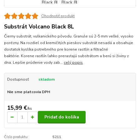
Ohodnotiť produkt
Substrát Volcano Black 8L
Čierny substrát, vulkanického pôvodu. Granule sú 2-5 mm veľké, vysoko
porézny. Na rozdiel od kremičitých pieskov substrát nesadá a obsahuje
dostatok kyslíka potrebného pre korene rastlín a filtračné
baktérie. Korene rastlín ľahko prerastajú substrátom a berú si živiny z
dna. Lepšie prúdenie vody zab...
celý popis
Dostupnosť
skladom
Nie sme platcovia DPH
15,99 €
/
ks
Pridať do košíka
Číslo produktu:
5211