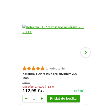
Akvárium "Ž
1 hodnotenie
Kolekcia TOP rastlín pre akvárium 200 -
300L
130 €
Ušetríte 17,01 €
(- 13 %)
112,99 €
2 987 €
do 7 dní
/
ks
/
k
Pridať do košíka