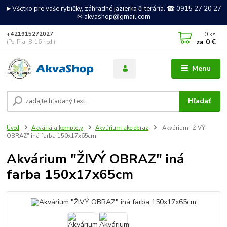
►Všetko pre vaše rybičky, záhradné jazierka či terária. ☎ 0915 27 20 27
✉ akvashop@gmail.com
0
ks
+421915272027
za
0 €
(Po-Pia, 8-16 hod.)
Menu
Hľadať
Úvod
Akváriá a komplety
Akvárium ako obraz
Akvárium "ŽIVÝ
OBRAZ" iná farba 150x17x65cm
Akvárium "ŽIVÝ OBRAZ" iná
farba 150x17x65cm