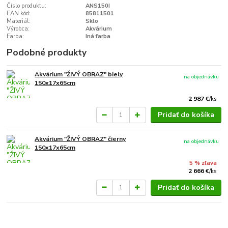
Číslo produktu:
ANS150I
EAN kód:
85811501
Materiál:
Sklo
Výrobca:
Akvárium
Farba:
Iná farba
Podobné produkty
Akvárium "ŽIVÝ OBRAZ" biely
na objednávku
150x17x65cm
2 987 €
/
ks
Pridať do košíka
Akvárium "ŽIVÝ OBRAZ" čierny
na objednávku
150x17x65cm
5 % zľava
2 666 €
/
ks
Pridať do košíka