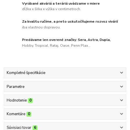
Vyrábané akváriá a teráriá uvádzame v miere
dĺžka x šírka x výška v centimetroch.
Za kvalitu ručíme, a preto uskutočňujeme rozvoz vivárií
iba vlastnou dopravou.
Predávame len overené značky: Sera, Astra, Dupla,
Hobby, Tropical, Rataj, Oase, Penn Plax...
Kompletné špecifikácie
Parametre
Hodnotenie
0
Komentáre
0
Súvisiaci tovar
6