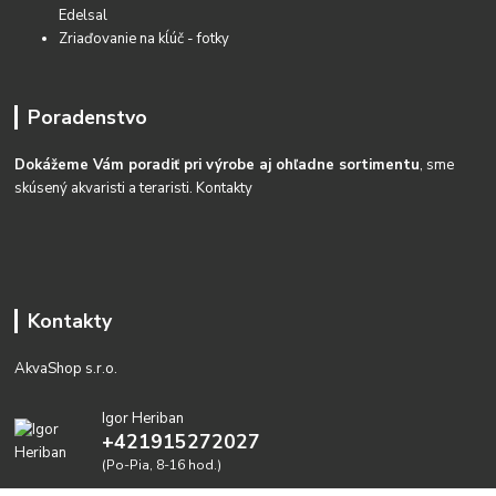
Edelsal
Zriaďovanie na kĺúč - fotky
Poradenstvo
Dokážeme Vám poradiť pri výrobe aj ohľadne sortimentu
, sme
skúsený akvaristi a teraristi.
Kontakty
Kontakty
AkvaShop s.r.o.
Igor Heriban
+421915272027
(Po-Pia, 8-16 hod.)