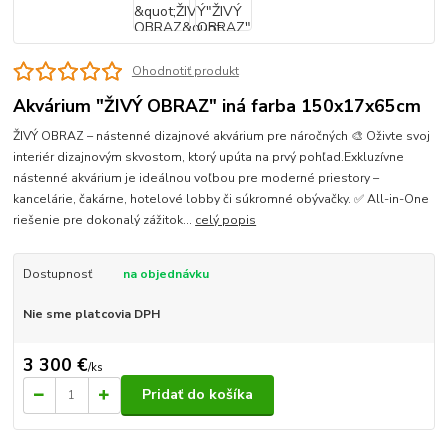
Ohodnotiť produkt
Akvárium "ŽIVÝ OBRAZ" iná farba 150x17x65cm
ŽIVÝ OBRAZ – nástenné dizajnové akvárium pre náročných 🎨 Oživte svoj
interiér dizajnovým skvostom, ktorý upúta na prvý pohľad.Exkluzívne
nástenné akvárium je ideálnou voľbou pre moderné priestory –
kancelárie, čakárne, hotelové lobby či súkromné obývačky. ✅ All-in-One
riešenie pre dokonalý zážitok...
celý popis
Dostupnosť
na objednávku
Nie sme platcovia DPH
3 300 €
/
ks
Pridať do košíka