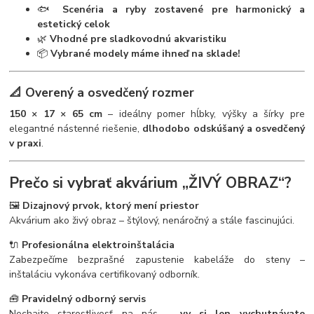
🐟
Scenéria a ryby zostavené pre harmonický a
estetický celok
🌿
Vhodné pre sladkovodnú akvaristiku
📦
Vybrané modely máme ihneď na sklade!
📐 Overený a osvedčený rozmer
150 × 17 × 65 cm
– ideálny pomer hĺbky, výšky a šírky pre
elegantné nástenné riešenie,
dlhodobo odskúšaný a osvedčený
v praxi
.
Prečo si vybrať akvárium „ŽIVÝ OBRAZ“?
🖼️
Dizajnový prvok, ktorý mení priestor
Akvárium ako živý obraz – štýlový, nenáročný a stále fascinujúci.
🔌
Profesionálna elektroinštalácia
Zabezpečíme bezprašné zapustenie kabeláže do steny –
inštaláciu vykonáva certifikovaný odborník.
🧰
Pravidelný odborný servis
Nechajte starostlivosť na nás –
vy si len vychutnávate