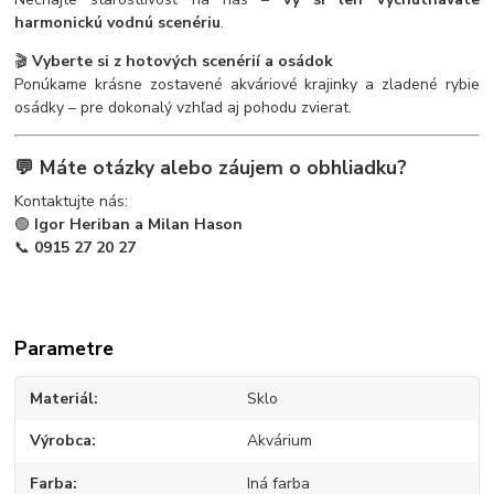
harmonickú vodnú scenériu
.
🎬
Vyberte si z hotových scenérií a osádok
Ponúkame krásne zostavené akváriové krajinky a zladené rybie
osádky – pre dokonalý vzhľad aj pohodu zvierat.
💬 Máte otázky alebo záujem o obhliadku?
Kontaktujte nás:
🟢
Igor Heriban a Milan Hason
📞
0915 27 20 27
Parametre
Materiál
Sklo
Výrobca
Akvárium
Farba
Iná farba