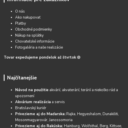
O nás
Ako nakupovať
Platby
Obchodné podmienky
Nákup na splátky
Chovateľské informácie
Fotogaléria a naše realizácie
Tovar expedujeme pondelok až štvrtok
🟢
Najčítanejšie
Návod na použitie
akvárií, akvaterárií, terárií a niekoľko rád a
upozornení
Akvárium realizácia
a servis
Bratislavský kuriér
Privezieme aj do Maďarska:
Rajka, Hegyeshalom, Dunakiliti,
Mosonmagyarovár, Janossomoria
Privezieme aj do Rakúska:
Hainburg, Wolfsthal, Berg, Kittsee,