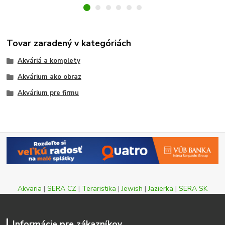
Tovar zaradený v kategóriách
Akváriá a komplety
Akvárium ako obraz
Akvárium pre firmu
Akvaria
|
SERA CZ
|
Teraristika
|
Jewish
|
Jazierka
|
SERA SK
Informácie pre zákazníkov