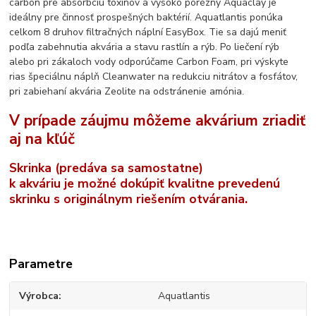
carbon pre absorbciu toxínov a vysoko porézny Aquaclay je
ideálny pre činnosť prospešných baktérií. Aquatlantis ponúka
celkom 8 druhov filtračných náplní EasyBox. Tie sa dajú meniť
podľa zabehnutia akvária a stavu rastlín a rýb. Po liečení rýb
alebo pri zákaloch vody odporúčame Carbon Foam, pri výskyte
rias špeciálnu náplň Cleanwater na redukciu nitrátov a fosfátov,
pri zabiehaní akvária Zeolite na odstránenie amónia.
V prípade záujmu môžeme akvárium zriadiť
aj na kľúč
Skrinka (predáva sa samostatne)
k akváriu je možné dokúpiť kvalitne prevedenú
skrinku s originálnym riešením otvárania.
Parametre
Výrobca
Aquatlantis