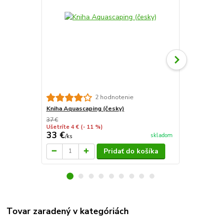
Substrát Sta
2 hodnotenie
Kniha Aquascaping (česky)
37 €
Ušetríte 4 €
(- 11 %)
33 €
4,50 €
skladom
/
ks
/
ks
Pridať do košíka
Tovar zaradený v kategóriách