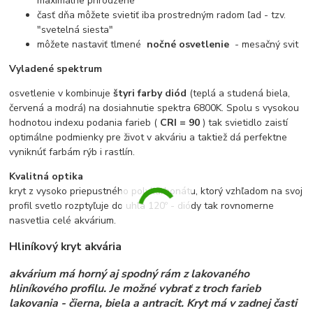
maximálne prirodzené
časť dňa môžete svietiť iba prostredným radom ľad - tzv.
"svetelná siesta"
môžete nastaviť tlmené
nočné osvetlenie
- mesačný svit
Vyladené spektrum
osvetlenie v kombinuje
štyri farby diód
(teplá a studená biela,
červená a modrá) na dosiahnutie spektra 6800K. Spolu s vysokou
hodnotou indexu podania farieb (
CRI = 90
) tak svietidlo zaistí
optimálne podmienky pre život v akváriu a taktiež dá perfektne
vyniknúť farbám rýb i rastlín.
Kvalitná optika
kryt z vysoko priepustného polykarbonátu, ktorý vzhľadom na svoj
profil svetlo rozptyľuje do uhla 120º - diódy tak rovnomerne
nasvetlia celé akvárium.
Hliníkový kryt akvária
akvárium má horný aj spodný rám z lakovaného
hliníkového profilu. Je možné vybrať z troch farieb
lakovania - čierna, biela a antracit. Kryt má v zadnej časti