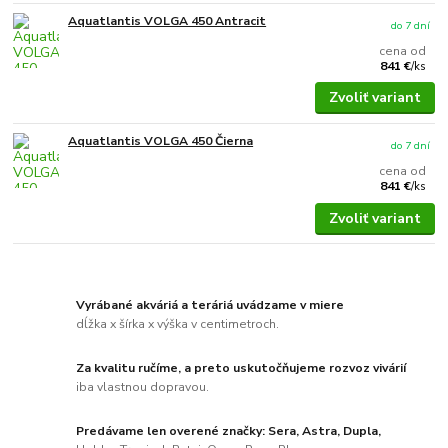
Aquatlantis VOLGA 450 Antracit
do 7 dní
cena od
841 €
/
ks
Zvoliť variant
Aquatlantis VOLGA 450 Čierna
do 7 dní
cena od
841 €
/
ks
Zvoliť variant
Vyrábané akváriá a teráriá uvádzame v miere
dĺžka x šírka x výška v centimetroch.
Za kvalitu ručíme, a preto uskutočňujeme rozvoz vivárií
iba vlastnou dopravou.
Predávame len overené značky: Sera, Astra, Dupla,