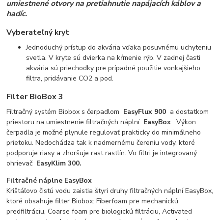
umiestnené otvory na pretiahnutie napájacích káblov a
hadíc.
Vyberateľný kryt
Jednoduchý prístup do akvária vďaka posuvnému uchyteniu
svetla. V kryte sú dvierka na kŕmenie rýb. V zadnej časti
akvária sú priechodky pre prípadné použitie vonkajšieho
filtra, pridávanie CO2 a pod.
Filter BioBox 3
Filtračný systém Biobox s čerpadlom
EasyFlux 900
a dostatkom
priestoru na umiestnenie filtračných náplní
EasyBox
. Výkon
čerpadla je možné plynule regulovať prakticky do minimálneho
prietoku. Nedochádza tak k nadmernému čereniu vody, ktoré
podporuje riasy a zhoršuje rast rastlín. Vo filtri je integrovaný
ohrievač
EasyKlim 300.
Filtračné náplne EasyBox
Krištáľovo čistú vodu zaistia štyri druhy filtračných náplní EasyBox,
ktoré obsahuje filter Biobox: Fiberfoam pre mechanickú
predfiltráciu, Coarse foam pre biologickú filtráciu, Activated