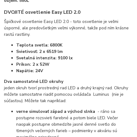
objem: 580L
DVOJITÉ osvetlenie Easy LED 2.0
Špičkové osvetlenie Easy LED 2.0 - toto osvetlenie je veľmi
úsporné, ale predovšetkým veľmi výkonné, takže pod ním krásne
rastú rastliny.
Teplota svetla: 6800K
Svietivosť: 2 x 6519 lm
Svetalná intenzita: 9100 lx
Príkon: 2 x 52W
Napätie: 24V
Dva samostatné LED okruhy
jeden okruh tvorí prostredný rad LED a druhý krajný rad. Okruhy
môžete samostatne riadiť pomocou ovládača Luminus
(nie je
súčasťou). Môžete tak napríklad:
verne simulovať západ a východ slnka
- ráno sa
postupne rozsvieti farebné a potom biele LED. Večer
naopak postupne obmedzíte jasné denné svetlo do
tlmených večerných farieb – podmienky v akváriu sú