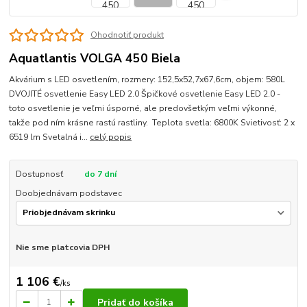
Ohodnotiť produkt
Aquatlantis VOLGA 450 Biela
Akvárium s LED osvetlením, rozmery: 152,5x52,7x67,6cm, objem: 580L
DVOJITÉ osvetlenie Easy LED 2.0 Špičkové osvetlenie Easy LED 2.0 -
toto osvetlenie je veľmi úsporné, ale predovšetkým veľmi výkonné,
takže pod ním krásne rastú rastliny. Teplota svetla: 6800K Svietivosť: 2 x
6519 lm Svetalná i...
celý popis
Dostupnosť
do 7 dní
Doobjednávam podstavec
Nie sme platcovia DPH
1 106 €
/
ks
Pridať do košíka