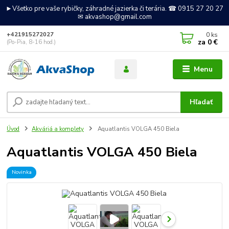
►Všetko pre vaše rybičky, záhradné jazierka či terária. ☎ 0915 27 20 27
✉ akvashop@gmail.com
0
ks
+421915272027
za
0 €
(Po-Pia, 8-16 hod.)
Menu
Hľadať
Úvod
Akváriá a komplety
Aquatlantis VOLGA 450 Biela
Aquatlantis VOLGA 450 Biela
Novinka