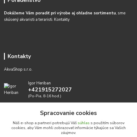
Dokážeme Vám poradiť pri výrobe aj ohľadne sortimentu
, sme
skúsený akvaristi a teraristi.
Kontakty
Kontakty
AkvaShop s.r.o.
Igor Heriban
+421915272027
(Po-Pia, 8-16 hod.)
akvashop@gmail.com
Spracovanie cookies
Náš e-shop a partneri potrebujú Váš
súhlas
s použitím súborov
cookies, aby Vám mohli zobrazovať informácie týkajúce sa Vašich
záujmov.