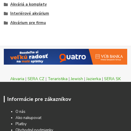
Akváriá a komplety
Interiérové akvárium
Akvárium pre firmu
Akvaria
|
SERA CZ
|
Teraristika
|
Jewish
|
Jazierka
|
SERA SK
Informácie pre zákazníkov
O nás
Ako nakupovať
Platby
Obchodné podmienky