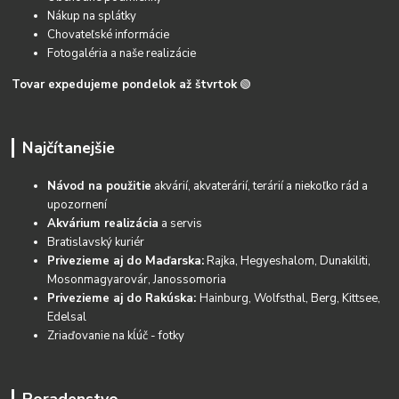
Nákup na splátky
Chovateľské informácie
Fotogaléria a naše realizácie
Tovar expedujeme pondelok až štvrtok
🟢
Najčítanejšie
Návod na použitie
akvárií, akvaterárií, terárií a niekoľko rád a
upozornení
Akvárium realizácia
a servis
Bratislavský kuriér
Privezieme aj do Maďarska:
Rajka, Hegyeshalom, Dunakiliti,
Mosonmagyarovár, Janossomoria
Privezieme aj do Rakúska:
Hainburg, Wolfsthal, Berg, Kittsee,
Edelsal
Zriaďovanie na kĺúč - fotky
Poradenstvo