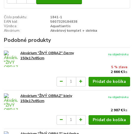
Číslo produktu:
1841-1
EAN kód:
5607329184838
Výrobca:
Aquatlantis
Akvárium:
Akváriový komplet + skrinka
Podobné produkty
Akvárium "ŽIVÝ OBRAZ" čierny
na objednávku
150x17x65cm
5 % zľava
2 666 €
/
ks
Pridať do košíka
Akvárium "ŽIVÝ OBRAZ" biely
na objednávku
150x17x65cm
2 987 €
/
ks
Pridať do košíka
Akvárium "ŽIVÝ OBRAZ" iná farba