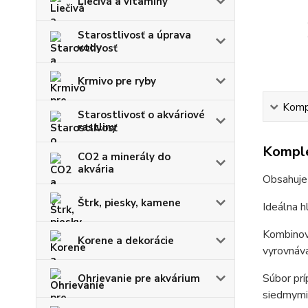
Liečivá a vitamíny
Starostlivosť a úprava
vody
Krmivo pre ryby
Kompl
Starostlivosť o akváriové
rastliny
Komple
CO2 a minerály do
akvária
Obsahuje 
Štrk, piesky, kamene
Ideálna h
Kombinova
Korene a dekorácie
vyrovnáv
Súbor pr
Ohrievanie pre akvárium
siedmymi