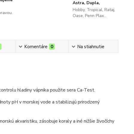
Astra, Dupla,
Hobby, Tropical, Rataj,
pravou.
Oase, Penn Plax...
0
Komentáre
0
Na stiahnutie
ontrolu hladiny vápnika použite sera Ca-Test.
noty pH v morskej vode a stabilizujú prirodzený
morskú akvaristiku, zásobuje koraly a iné nižšie živočíchy