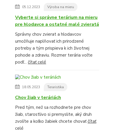
05.12.2023
Výroba na mieru
Vyberte si správne terárium na mieru
pre hlodavce a ostatné malé zvieratá
Správny chov zvierat a hlodavcov
umožňuje naplňovať ich prirodzené
potreby a tým prispieva k ich životnej
pohode a zdraviu. Rozmer terária voľte
podľ...
čítať celé
18.05.2023
Teraristika
Chov žiab v teráriách
Pred tým, než sa rozhodnete pre chov
žiab, starostlivo si premyslite, aký druh
zvolíte a koľko žabiek chcete chovať
čítať
celé