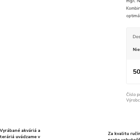
mg/l. 
Kombin
optimál
Dos
Nie
50
Číslo p
Výrobc
Vyrábané akváriá a
Za kvalitu ručí
teráriá uvádzame v
preto uskutoč