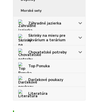
Morské sety
Záhradné jazierka
Skrinky na mieru pre
akvárium a terárium
Chovateľské potreby
Top Ponuka
Darčekové poukazy
Literatúra