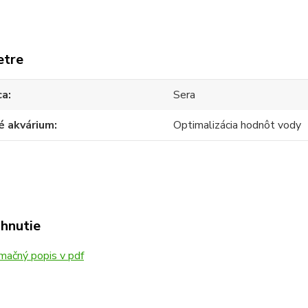
etre
ca
Sera
é akvárium
Optimalizácia hodnôt vody
ahnutie
mačný popis v pdf