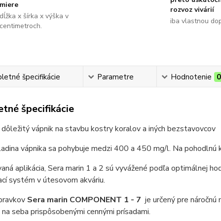
miere
rozvoz vivárií
dĺžka x šírka x výška v
iba vlastnou do
centimetroch.
etné špecifikácie
Parametre
Hodnotenie
tné špecifikácie
dôležitý vápnik na stavbu kostry koralov a iných bezstavovcov
ladina vápnika sa pohybuje medzi 400 a 450 mg/l. Na pohodlnú k
ná aplikácia, Sera marin 1 a 2 sú vyvážené podľa optimálnej hod
ací systém v útesovom akváriu.
ípravkov
Sera marin COMPONENT 1 - 7
je určený pre náročnú 
 na seba prispôsobenými cennými prísadami.