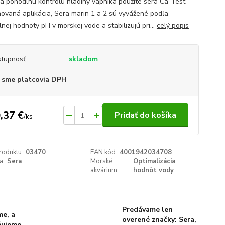
Na pohodlnú kontrolu hladiny vápnika použite sera Ca-Test.
ovaná aplikácia, Sera marin 1 a 2 sú vyvážené podľa
nej hodnoty pH v morskej vode a stabilizujú pri...
celý popis
tupnosť
skladom
 sme platcovia DPH
,37 €
Pridať do košíka
/
ks
roduktu:
03470
EAN kód:
4001942034708
a:
Sera
Morské
Optimalizácia
akvárium:
hodnôt vody
Predávame len
me, a
overené značky: Sera,
ňujeme