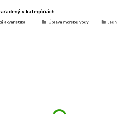
zaradený v kategóriách
á akvaristika
Úprava morskej vody
Jedn