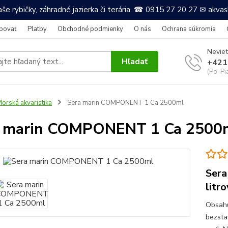
še rybičky, záhradné jazierka či terária. ☎ 0915 27 20 27 ✉ akv
povať
Platby
Obchodné podmienky
O nás
Ochrana súkromia
Neviet
Hľadať
+421
(Po-Pi
orská akvaristika
Sera marin COMPONENT 1 Ca 2500ml
a marin COMPONENT 1 Ca 2500
Sera
litr
Obsahu
bezsta