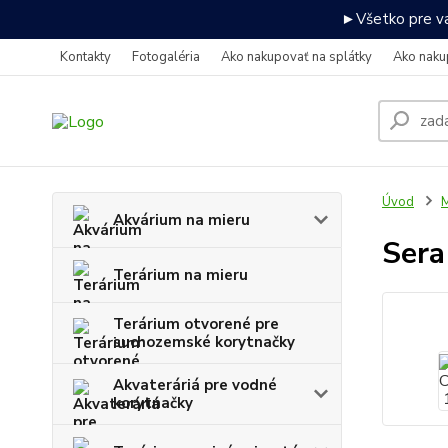
►Všetko pre va
Kontakty
Fotogaléria
Ako nakupovať na splátky
Ako naku
Úvod
M
Akvárium na mieru
Ser
Terárium na mieru
Terárium otvorené pre
suchozemské korytnačky
Akvateráriá pre vodné
korytnačky