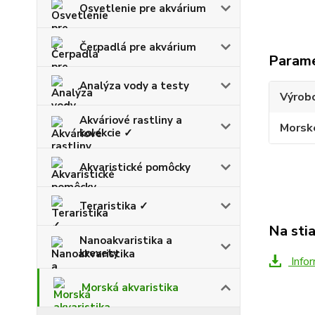
Osvetlenie pre akvárium
Čerpadlá pre akvárium
Param
Analýza vody a testy
Výrob
Akváriové rastliny a
Morsk
kolekcie ✓
Akvaristické pomôcky
Teraristika ✓
Na sti
Nanoakvaristika a
krevety
Infor
Morská akvaristika