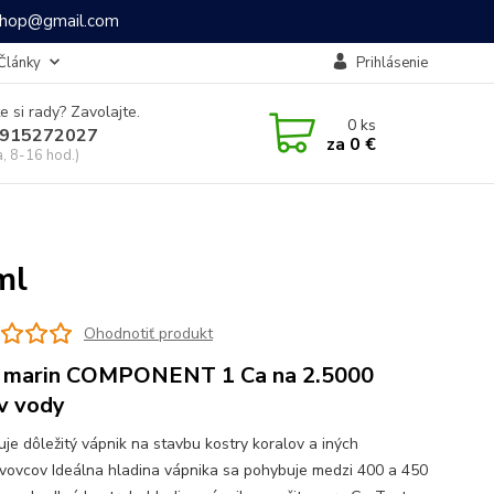
ashop@gmail.com
Články
Prihlásenie
e si rady? Zavolajte.
0
ks
915272027
za
0 €
a, 8-16 hod.)
ml
Ohodnotiť produkt
 marin COMPONENT 1 Ca na 2.5000
ov vody
je dôležitý vápnik na stavbu kostry koralov a iných
vovcov Ideálna hladina vápnika sa pohybuje medzi 400 a 450