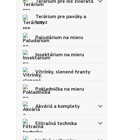
Terárium pre iné zvieratá
Terárium pre pavúky a
hmyz
Paludárium na mieru
Insektárium na mieru
Vitrínky, slenené hranty
Pokladnička na mieru
Akváriá a komplety
Filtračná technika