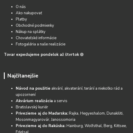
O nás
Ako nakupovať
Platby
Obchodné podmienky
Nákup na splátky
Chovateľské informácie
Fotogaléria a naše realizácie
Tovar expedujeme pondelok až štvrtok
🟢
Najčítanejšie
Návod na použitie
akvárií, akvaterárií, terárií a niekoľko rád a
upozornení
Akvárium realizácia
a servis
Bratislavský kuriér
Privezieme aj do Maďarska:
Rajka, Hegyeshalom, Dunakiliti,
Mosonmagyarovár, Janossomoria
Privezieme aj do Rakúska:
Hainburg, Wolfsthal, Berg, Kittsee,
Edelsal