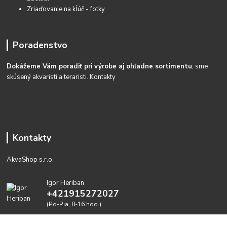
Zriaďovanie na kĺúč - fotky
Poradenstvo
Dokážeme Vám poradiť pri výrobe aj ohľadne sortimentu
, sme
skúsený akvaristi a teraristi.
Kontakty
Kontakty
AkvaShop s.r.o.
Igor Heriban
+421915272027
(Po-Pia, 8-16 hod.)
akvashop@gmail.com