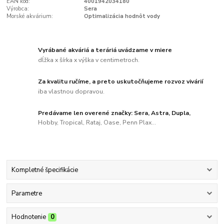
EAN kód:
4001942034180
Výrobca:
Sera
Morské akvárium:
Optimalizácia hodnôt vody
Vyrábané akváriá a teráriá uvádzame v miere
dĺžka x šírka x výška v centimetroch.
Za kvalitu ručíme, a preto uskutočňujeme rozvoz vivárií
iba vlastnou dopravou.
Predávame len overené značky: Sera, Astra, Dupla,
Hobby, Tropical, Rataj, Oase, Penn Plax...
Kompletné špecifikácie
Parametre
Hodnotenie
0