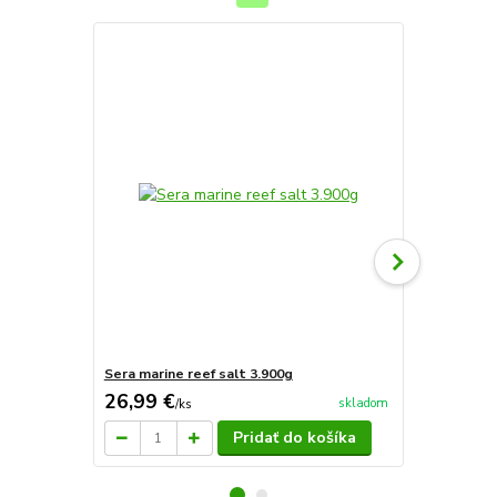
Sera marine reef salt 3.900g
Sera marine
26,99 €
89,61 €
skladom
/
ks
/
k
Pridať do košíka