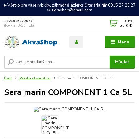
►Všetko pre vaše rybičky, záhradné jazierka či terária. ☎ 0915 27 20 27
✉ akvashop@gmail.com
0
ks
+421915272027
za
0 €
(Po-Pia, 8-16 hod.)
Menu
Hľadať
Úvod
Morská akvaristika
Sera marin COMPONENT 1 Ca 5L
Sera marin COMPONENT 1 Ca 5L