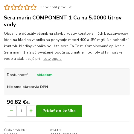
Ohodnotiť produkt
Sera marin COMPONENT 1 Ca na 5.0000 litrov
vody
Obsahuje dôležitý vápnik na stavbu kostry koralov a iných bezstavovcov
Ideálna hladina vápnika sa pohybuje medzi 400 a 450 mg/l. Na pohodlnú
kontrolu hladiny vápnika použite sera Ca-Test. Kombinovaná aplikácia,
Sera marin 1 a 2 sú vyvážené podľa optimálnej hodnoty pH v morskej
vode a stabilizujú pri...
celý popis
Dostupnosť
skladom
Nie sme platcovia DPH
96,82 €
/
ks
Pridať do košíka
Číslo produktu:
03418