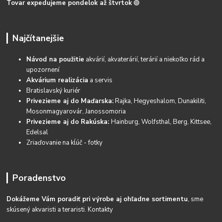
Tovar expedujeme pondelok až štvrtok
🟢
Najčítanejšie
Návod na použitie
akvárií, akvaterárií, terárií a niekoľko rád a
upozornení
Akvárium realizácia
a servis
Bratislavský kuriér
Privezieme aj do Maďarska:
Rajka, Hegyeshalom, Dunakiliti,
Mosonmagyarovár, Janossomoria
Privezieme aj do Rakúska:
Hainburg, Wolfsthal, Berg, Kittsee,
Edelsal
Zriaďovanie na kĺúč - fotky
Poradenstvo
Dokážeme Vám poradiť pri výrobe aj ohľadne sortimentu
, sme
skúsený akvaristi a teraristi.
Kontakty