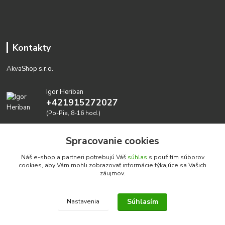
Kontakty
AkvaShop s.r.o.
Igor Heriban
+421915272027
(Po-Pia, 8-16 hod.)
akvashop@gmail.com
Spracovanie cookies
Náš e-shop a partneri potrebujú Váš
súhlas
s použitím súborov
cookies, aby Vám mohli zobrazovať informácie týkajúce sa Vašich
záujmov.
Súhlasím
Nastavenia
Realizujeme prírodné akvária: AkvaShop s.r.o. • IBAN:
SK3911000000002947087849