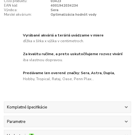
Číslo produktu:
03423
EAN kód:
4001942034234
Výrobca:
Sera
Morské akvárium:
Optimalizácia hodnôt vody
Vyrábané akváriá a teráriá uvádzame v miere
dĺžka x šírka x výška v centimetroch.
Za kvalitu ručíme, a preto uskutočňujeme rozvoz vivárií
iba vlastnou dopravou.
Predávame len overené značky: Sera, Astra, Dupla,
Hobby, Tropical, Rataj, Oase, Penn Plax...
Kompletné špecifikácie
Parametre