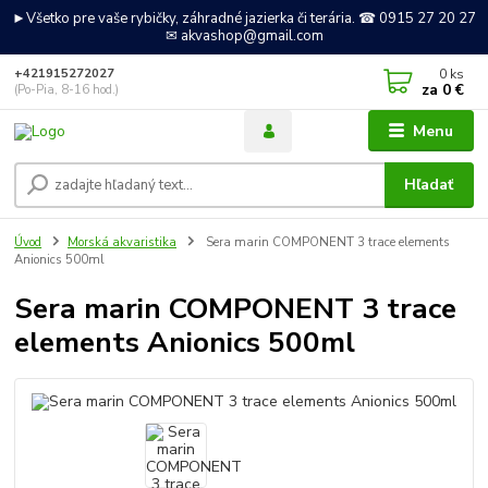
►Všetko pre vaše rybičky, záhradné jazierka či terária. ☎ 0915 27 20 27
✉ akvashop@gmail.com
0
ks
+421915272027
za
0 €
(Po-Pia, 8-16 hod.)
Menu
Hľadať
Úvod
Morská akvaristika
Sera marin COMPONENT 3 trace elements
Anionics 500ml
Sera marin COMPONENT 3 trace
elements Anionics 500ml