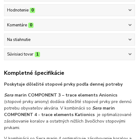
Hodnotenie
0
Komentáre
0
Na stiahnutie
Súvisiaci tovar
1
Kompletné špecifikácie
Poskytuje dôležité stopové prvky podľa dennej potreby
Sera
marin COMPONENT 3 – trace elements Anionics
(stopové prvky aniony) dodáva dôležité stopové prvky pre dennú
potrebu obyvateľov akvária. V kombinácii so
Sera
marin
COMPONENT 4 - trace elements Kationics
je optimalizované
zásobovanie koralov a ostatných nižších živočíchov stopovými
prvkami.
V kombinácii so Sera marin 4 optimalizuje zásobovanie koralov a