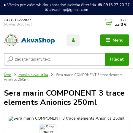
►Všetko pre vaše rybičky, záhradné jazierka či terária. ☎ 0915 27 20 27
✉ akvashop@gmail.com
0
ks
+421915272027
za
0 €
(Po-Pia, 8-16 hod.)
Menu
Hľadať
Úvod
Morská akvaristika
Sera marin COMPONENT 3 trace elements
Anionics 250ml
Sera marin COMPONENT 3 trace
elements Anionics 250ml