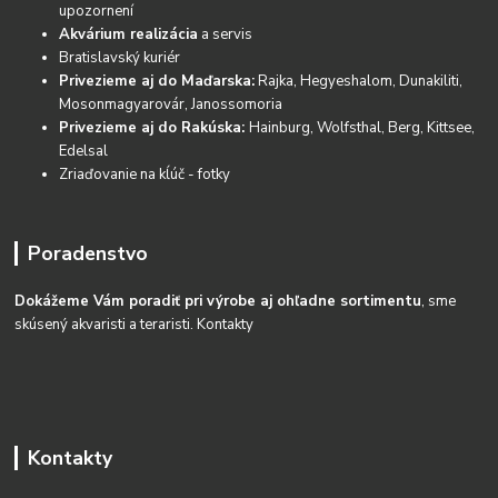
upozornení
Akvárium realizácia
a servis
Bratislavský kuriér
Privezieme aj do Maďarska:
Rajka, Hegyeshalom, Dunakiliti,
Mosonmagyarovár, Janossomoria
Privezieme aj do Rakúska:
Hainburg, Wolfsthal, Berg, Kittsee,
Edelsal
Zriaďovanie na kĺúč - fotky
Poradenstvo
Dokážeme Vám poradiť pri výrobe aj ohľadne sortimentu
, sme
skúsený akvaristi a teraristi.
Kontakty
Kontakty