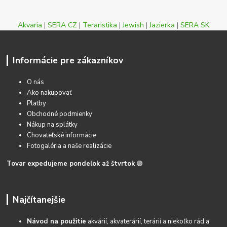
Akvaria
|
SERA CZ
|
Teraristika
|
Jewish
|
Jazierka
|
SERA SK
Informácie pre zákazníkov
O nás
Ako nakupovať
Platby
Obchodné podmienky
Nákup na splátky
Chovateľské informácie
Fotogaléria a naše realizácie
Tovar expedujeme pondelok až štvrtok
🟢
Najčítanejšie
Návod na použitie
akvárií, akvaterárií, terárií a niekoľko rád a