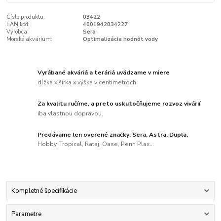
Číslo produktu:
03422
EAN kód:
4001942034227
Výrobca:
Sera
Morské akvárium:
Optimalizácia hodnôt vody
Vyrábané akváriá a teráriá uvádzame v miere
dĺžka x šírka x výška v centimetroch.
Za kvalitu ručíme, a preto uskutočňujeme rozvoz vivárií
iba vlastnou dopravou.
Predávame len overené značky: Sera, Astra, Dupla,
Hobby, Tropical, Rataj, Oase, Penn Plax...
Kompletné špecifikácie
Parametre