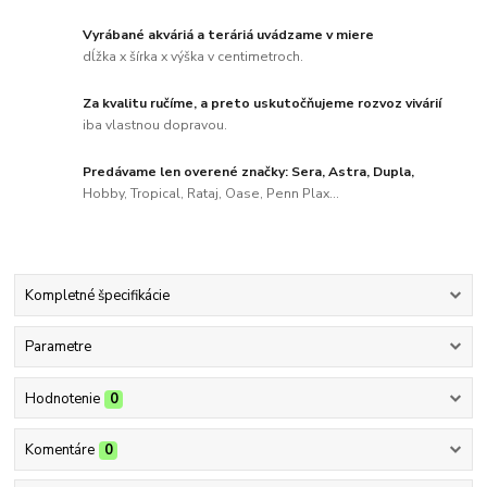
Vyrábané akváriá a teráriá uvádzame v miere
dĺžka x šírka x výška v centimetroch.
Za kvalitu ručíme, a preto uskutočňujeme rozvoz vivárií
iba vlastnou dopravou.
Predávame len overené značky: Sera, Astra, Dupla,
Hobby, Tropical, Rataj, Oase, Penn Plax...
Kompletné špecifikácie
Parametre
Hodnotenie
0
Komentáre
0