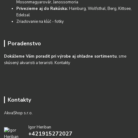
Mosonmagyarovár, Janossomoria
Privezieme aj do Rakúska:
Hainburg, Wolfsthal, Berg, Kittsee,
Edelsal
Zriaďovanie na kĺúč - fotky
Poradenstvo
Dokážeme Vám poradiť pri výrobe aj ohľadne sortimentu
, sme
skúsený akvaristi a teraristi.
Kontakty
Kontakty
AkvaShop s.r.o.
Igor Heriban
+421915272027