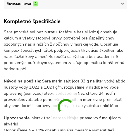
Súvisiaci tovar
4
Kompletné špecifikácie
Sera (morská soľ bez nitrátu, fosfátu a bez silikátu) obsahuje
kalcium a všetky stopové prvky, potrebné pre úspešný chov
ozdobných rias a nižších živiočíchov v morskej vode. Obsahuje
komplex špeciálnych látok podporujúcich likvidáciu škodlivín ako
napr. ťažké kovy a meď. Rozpúšťa sa rýchlo a bez usadenín. S
prirodzeným pufračným systémom zaisťuje optimálnu konštantnú
hodnotu pH.
Návod na použitie
: Sera marin salt (cca 33 g na liter vody) až do
hustoty vody 1,022 a 1,024 g/ml rozpustíme v nádobe vo vode
upravenej (osmózou) alebo vodovodnej bez chlóru 24 hodín
prevzdušňovaťalebo ponorným čerpadlom intenzívne premiešať
aby sme docielili správny pomer kyslíku a kysličníka uhličitého.
Upozornenie
: Morskú soľ nerozpúšťajte priamo vo fungujúcom
akváriu!
Odporúčame 5 – 10% obsahu akvária mesačne vymeniť tiež