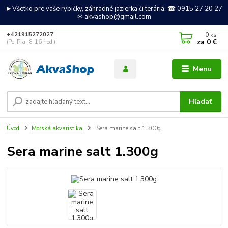
►Všetko pre vaše rybičky, záhradné jazierka či terária. ☎ 0915 27 20 27
✉ akvashop@gmail.com
0
ks
+421915272027
za
0 €
(Po-Pia, 8-16 hod.)
Menu
Hľadať
Úvod
Morská akvaristika
Sera marine salt 1.300g
Sera marine salt 1.300g