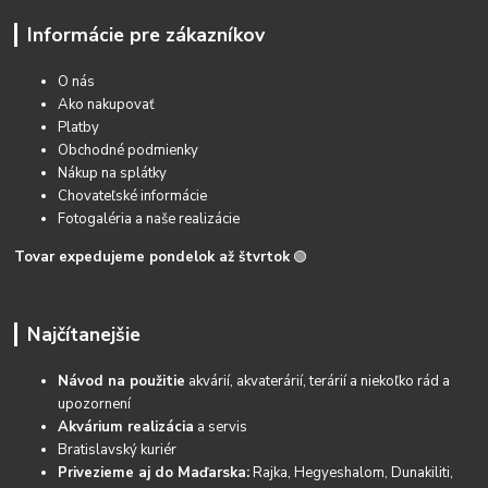
Informácie pre zákazníkov
O nás
Ako nakupovať
Platby
Obchodné podmienky
Nákup na splátky
Chovateľské informácie
Fotogaléria a naše realizácie
Tovar expedujeme pondelok až štvrtok
🟢
Najčítanejšie
Návod na použitie
akvárií, akvaterárií, terárií a niekoľko rád a
upozornení
Akvárium realizácia
a servis
Bratislavský kuriér
Privezieme aj do Maďarska:
Rajka, Hegyeshalom, Dunakiliti,