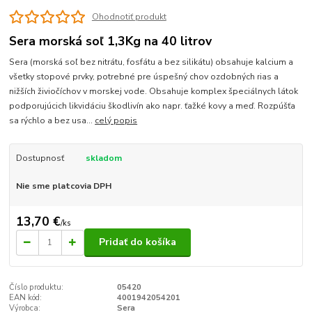
Ohodnotiť produkt
Sera morská soľ 1,3Kg na 40 litrov
Sera (morská soľ bez nitrátu, fosfátu a bez silikátu) obsahuje kalcium a
všetky stopové prvky, potrebné pre úspešný chov ozdobných rias a
nižších živiočíchov v morskej vode. Obsahuje komplex špeciálnych látok
podporujúcich likvidáciu škodlivín ako napr. ťažké kovy a meď. Rozpúšťa
sa rýchlo a bez usa...
celý popis
Dostupnosť
skladom
Nie sme platcovia DPH
13,70 €
/
ks
Pridať do košíka
Číslo produktu:
05420
EAN kód:
4001942054201
Výrobca:
Sera