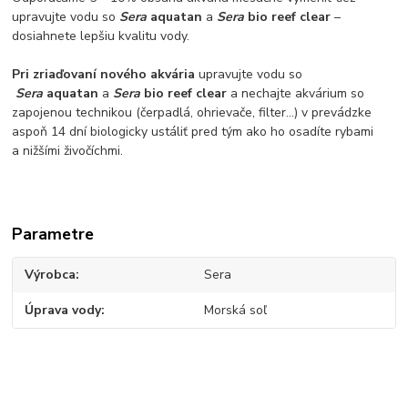
upravujte vodu so
Sera
aquatan
a
Sera
bio reef clear
–
dosiahnete lepšiu kvalitu vody.
Pri zriaďovaní nového akvária
upravujte vodu so
Sera
aquatan
a
Sera
bio reef clear
a nechajte akvárium so
zapojenou technikou (čerpadlá, ohrievače, filter...) v prevádzke
aspoň 14 dní biologicky ustáliť pred tým ako ho osadíte rybami
a nižšími živočíchmi.
Parametre
Výrobca
Sera
Úprava vody
Morská soľ