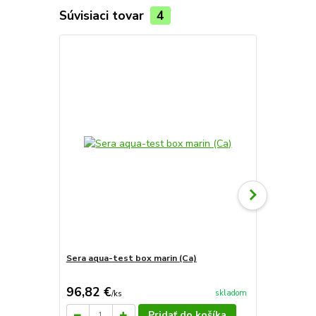
Súvisiaci tovar
4
Sera aqua-test box marin (Ca)
Sera saltwa
96,82 €
9 €
skladom
/
ks
/
ks
Pridať do košíka