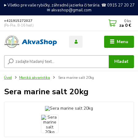
►Všetko pre vaše rybičky, záhradné jazierka či terária. ☎ 0915 27 20 27
✉ akvashop@gmail.com
0
ks
+421915272027
za
0 €
(Po-Pia, 8-16 hod.)
Menu
Hľadať
Úvod
Morská akvaristika
Sera marine salt 20kg
Sera marine salt 20kg