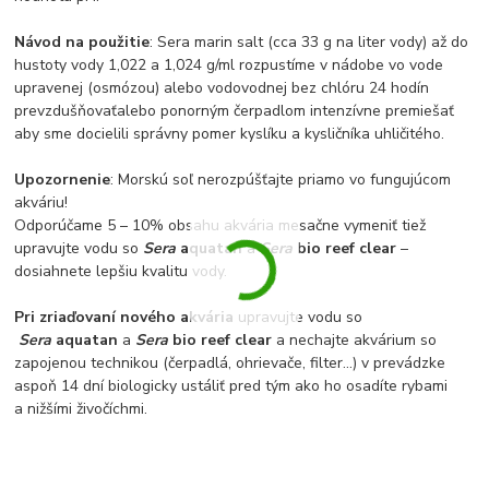
Návod na použitie
: Sera marin salt (cca 33 g na liter vody) až do
hustoty vody 1,022 a 1,024 g/ml rozpustíme v nádobe vo vode
upravenej (osmózou) alebo vodovodnej bez chlóru 24 hodín
prevzdušňovaťalebo ponorným čerpadlom intenzívne premiešať
aby sme docielili správny pomer kyslíku a kysličníka uhličitého.
Upozornenie
: Morskú soľ nerozpúšťajte priamo vo fungujúcom
akváriu!
Odporúčame 5 – 10% obsahu akvária mesačne vymeniť tiež
upravujte vodu so
Sera
aquatan
a
Sera
bio reef clear
–
dosiahnete lepšiu kvalitu vody.
Pri zriaďovaní nového akvária
upravujte vodu so
Sera
aquatan
a
Sera
bio reef clear
a nechajte akvárium so
zapojenou technikou (čerpadlá, ohrievače, filter...) v prevádzke
aspoň 14 dní biologicky ustáliť pred tým ako ho osadíte rybami
a nižšími živočíchmi.