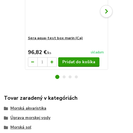
Sera aqua-test box marin (Ca)
Sera marine
96,82 €
11,10 €
skladom
/
ks
/
k
Pridať do košíka
Tovar zaradený v kategóriách
Morská akvaristika
Úprava morskej vody
Morská soľ