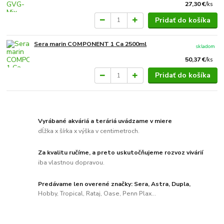
27,30 €
/
ks
Pridať do košíka
Sera marin COMPONENT 1 Ca 2500ml
skladom
50,37 €
/
ks
Pridať do košíka
Vyrábané akváriá a teráriá uvádzame v miere
dĺžka x šírka x výška v centimetroch.
Za kvalitu ručíme, a preto uskutočňujeme rozvoz vivárií
iba vlastnou dopravou.
Predávame len overené značky: Sera, Astra, Dupla,
Hobby, Tropical, Rataj, Oase, Penn Plax...