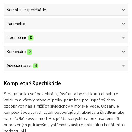
Kompletné špecifikácie
Parametre
Hodnotenie
0
Komentáre
0
Súvisiaci tovar
4
Kompletné špecifikácie
Sera (morská soľ bez nitrátu, fosfátu a bez silikátu) obsahuje
kalcium a všetky stopové prvky, potrebné pre úspešný chov
ozdobných rias a nižších živiočíchov v morskej vode. Obsahuje
komplex špeciálnych látok podporujúcich likvidáciu škodlivín ako
napr. ťažké kovy a meď. Rozpúšťa sa rýchlo a bez usadenín. S
prirodzeným pufračným systémom zaisťuje optimálnu konštantnú
hodnotu pH.