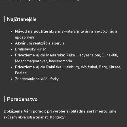
Najčítanejšie
Návod na použitie
akvárií, akvaterárií, terárií a niekoľko rád a
upozornení
Akvárium realizácia
a servis
Bratislavský kuriér
Privezieme aj do Maďarska:
Rajka, Hegyeshalom, Dunakiliti,
Mosonmagyarovár, Janossomoria
Privezieme aj do Rakúska:
Hainburg, Wolfsthal, Berg, Kittsee,
Edelsal
Zriaďovanie na kĺúč - fotky
Poradenstvo
Dokážeme Vám poradiť pri výrobe aj ohľadne sortimentu
, sme
skúsený akvaristi a teraristi.
Kontakty