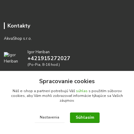
Kontakty
AkvaShop s.r.o.
Igor Heriban
+421915272027
(Po-Pia, 8-16 hod.)
akvashop@gmail.com
Spracovanie cookies
Náš e-shop a partneri potrebujú Váš
súhlas
s použitím súborov
cookies, aby Vám mohli zobrazovať informácie týkajúce sa Vašich
záujmov.
Súhlasím
Nastavenia
Realizujeme prírodné akvária: AkvaShop s.r.o. • IBAN:
SK3911000000002947087849