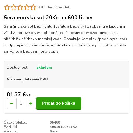
Ohodnotiť produkt
Sera morská soľ 20Kg na 600 litrov
Sera (morská soľ bez nitrátu, fosfátu a bez silikátu) obsahuje kalcium a
všetky stopové prvky, potrebné pre úspešný chov ozdobných rias a
nižších živiočíchov v morskej vode. Obsahuje komplex špeciálnych látok
podporujúcich likvidáciu škodlivín ako napr. ťažké kovy a meď. Rozpúšťa
sa rýchlo a bez usa...
celý popis
Dostupnosť
skladom
Nie sme platcovia DPH
81,37 €
/
ks
Pridať do košíka
Číslo produktu:
05460
EAN kód:
4001942054652
Výrobca:
Sera