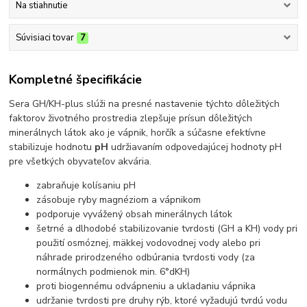
Na stiahnutie
Súvisiaci tovar
7
Kompletné špecifikácie
Sera GH/KH-plus slúži na presné nastavenie týchto dôležitých
faktorov životného prostredia zlepšuje prísun dôležitých
minerálnych látok ako je vápnik, horčík a súčasne efektívne
stabilizuje hodnotu
pH
udržiavaním odpovedajúcej hodnoty pH
pre všetkých obyvateľov akvária.
zabraňuje kolísaniu pH
zásobuje ryby magnéziom a vápnikom
podporuje vyvážený obsah minerálnych látok
šetrné a dlhodobé stabilizovanie tvrdosti (GH a KH) vody pri
použití osmóznej, mäkkej vodovodnej vody alebo pri
náhrade prirodzeného odbúrania tvrdosti vody (za
normálnych podmienok min. 6°dKH)
proti biogennému odvápneniu a ukladaniu vápnika
udržanie tvrdosti pre druhy rýb, ktoré vyžadujú tvrdú vodu