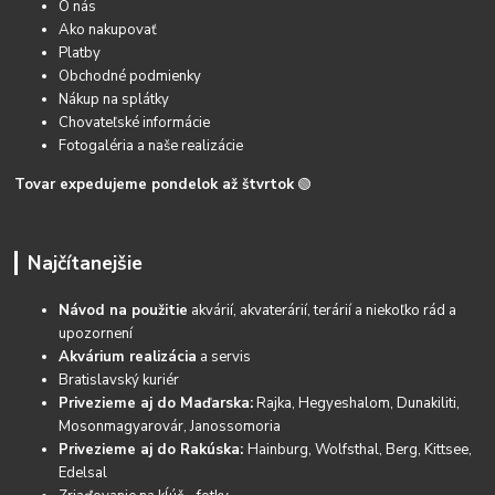
O nás
Ako nakupovať
Platby
Obchodné podmienky
Nákup na splátky
Chovateľské informácie
Fotogaléria a naše realizácie
Tovar expedujeme pondelok až štvrtok
🟢
Najčítanejšie
Návod na použitie
akvárií, akvaterárií, terárií a niekoľko rád a
upozornení
Akvárium realizácia
a servis
Bratislavský kuriér
Privezieme aj do Maďarska:
Rajka, Hegyeshalom, Dunakiliti,
Mosonmagyarovár, Janossomoria
Privezieme aj do Rakúska:
Hainburg, Wolfsthal, Berg, Kittsee,
Edelsal