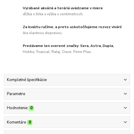
Vyrábané akváriá a teráriá uvádzame v miere
dĺžka x šírka x výška v centimetroch.
Za kvalitu ručíme, a preto uskutočňujeme rozvoz vivárií
iba vlastnou dopravou.
Predávame len overené značky: Sera, Astra, Dupla,
Hobby, Tropical, Rataj, Oase, Penn Plax...
Kompletné špecifikácie
Parametre
Hodnotenie
0
Komentáre
0