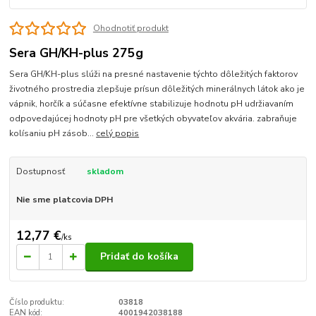
Ohodnotiť produkt
Sera GH/KH-plus 275g
Sera GH/KH-plus slúži na presné nastavenie týchto dôležitých faktorov
životného prostredia zlepšuje prísun dôležitých minerálnych látok ako je
vápnik, horčík a súčasne efektívne stabilizuje hodnotu pH udržiavaním
odpovedajúcej hodnoty pH pre všetkých obyvateľov akvária. zabraňuje
kolísaniu pH zásob...
celý popis
Dostupnosť
skladom
Nie sme platcovia DPH
12,77 €
/
ks
Pridať do košíka
Číslo produktu:
03818
EAN kód:
4001942038188