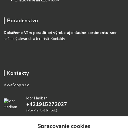
Zriaďovanie na kĺúč - fotky
Poradenstvo
Dokážeme Vám poradiť pri výrobe aj ohľadne sortimentu
, sme
skúsený akvaristi a teraristi.
Kontakty
Kontakty
AkvaShop s.r.o.
Igor Heriban
+421915272027
(Po-Pia, 8-16 hod.)
akvashop@gmail.com
Spracovanie cookies