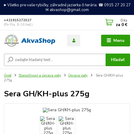
►Všetko pre vaše rybičky, záhradné jazierka či terária. ☎ 0915 27 20 27
✉ akvashop@gmail.com
0
ks
+421915272027
za
0 €
(Po-Pia, 8-16 hod.)
Menu
Hľadať
Úvod
Starostlivosť a úprava vody
Úprava vody
Sera GH/KH-plus
275g
Sera GH/KH-plus 275g