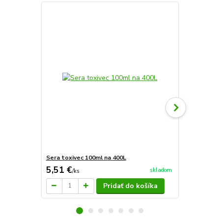
Sera toxivec 100ml na 400L
Sera toxive
5,51 €
11,95 €
skladom
/
ks
/
k
Pridať do košíka