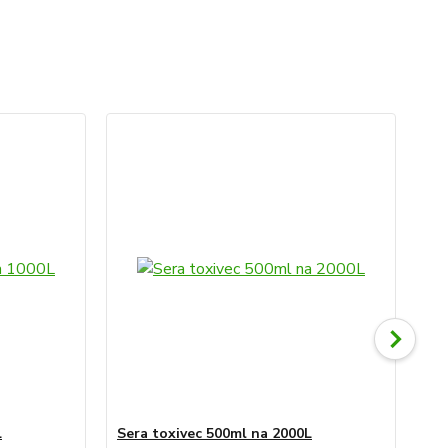
TO
L
Sera toxivec 500ml na 2000L
Ser