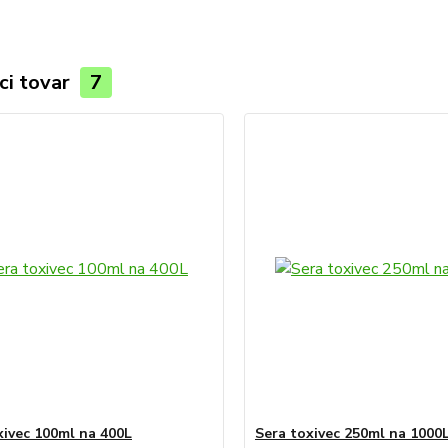
ci tovar
7
xivec 100ml na 400L
Sera toxivec 250ml na 1000