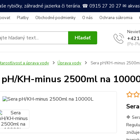
še rybičky, záhradné jazierka či terária. ☎ 0915 27 20 27 ✉ akv
povať
Platby
Obchodné podmienky
O nás
Ochrana súkromia
Neviet
Hľadať
+421
(Po-Pi
tarostlivosť a úprava vody
Úprava vody
Sera pH/KH-minus 2500ml
 pH/KH-minus 2500ml na 1000
Sera
🔷 Ser
Regulu
znižuj
tropic