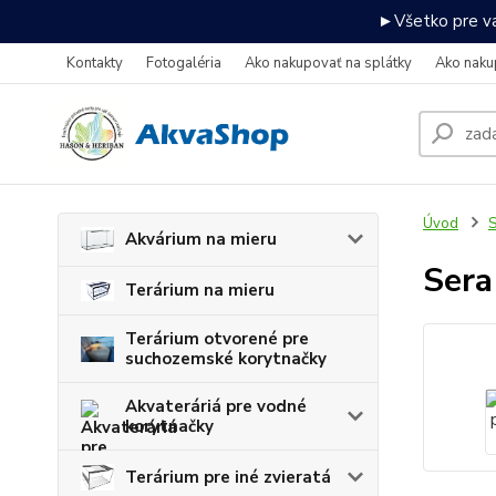
►Všetko pre va
Kontakty
Fotogaléria
Ako nakupovať na splátky
Ako naku
Úvod
S
Akvárium na mieru
Sera
Terárium na mieru
Terárium otvorené pre
suchozemské korytnačky
Akvateráriá pre vodné
korytnačky
Terárium pre iné zvieratá