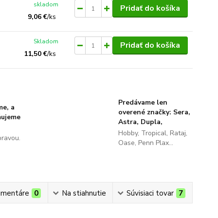
skladom
Pridať do košíka
9,06 €
/
ks
Skladom
Pridať do košíka
11,50 €
/
ks
Predávame len
me, a
overené značky: Sera,
ňujeme
Astra, Dupla,
Hobby, Tropical, Rataj,
pravou.
Oase, Penn Plax...
mentáre
0
Na stiahnutie
Súvisiaci tovar
7