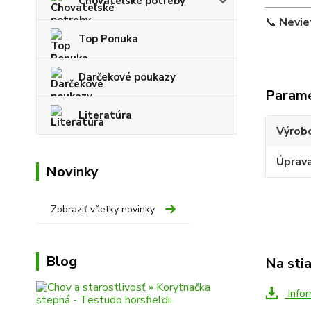
Chovateľské potreby
📞
Nevie
Top Ponuka
Darčekové poukazy
Param
Literatúra
Výrob
Úprav
Novinky
Zobraziť všetky novinky
Blog
Na sti
Infor