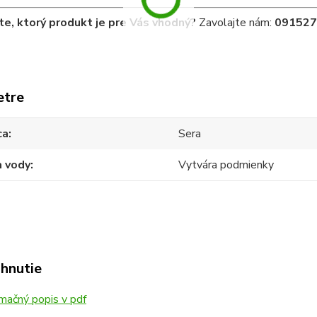
te, ktorý produkt je pre Vás vhodný?
Zavolajte nám:
091527
etre
ca
Sera
a vody
Vytvára podmienky
ahnutie
mačný popis v pdf