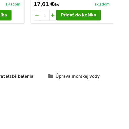
17,61 €
9,
skladom
skladom
/
ks
šíka
Pridať do košíka
ateľské balenia
Úprava morskej vody