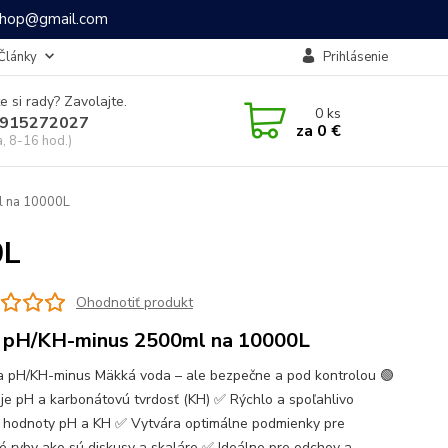
ashop@gmail.com
Články
Prihlásenie
e si rady? Zavolajte.
0
ks
915272027
za
0 €
a, 8-16 hod.)
 na 10000L
0L
Ohodnotiť produkt
 pH/KH-minus 2500ml na 10000L
a pH/KH-minus Mäkká voda – ale bezpečne a pod kontrolou 🟢
je pH a karbonátovú tvrdosť (KH) ✅ Rýchlo a spoľahlivo
e hodnoty pH a KH ✅ Vytvára optimálne podmienky pre
ké ryby ako sú diskusy a skaláre ✅ Ideálne pre odchov a