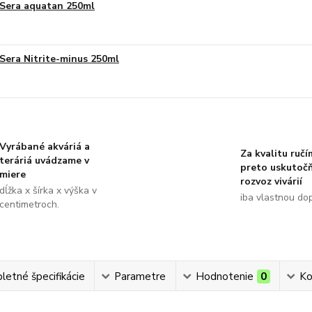
Sera aquatan 250ml
Sera Nitrite-minus 250ml
Vyrábané akváriá a
Za kvalitu ručí
teráriá uvádzame v
preto uskutoč
miere
rozvoz vivárií
dĺžka x šírka x výška v
iba vlastnou do
centimetroch.
etné špecifikácie
Parametre
Hodnotenie
0
Ko