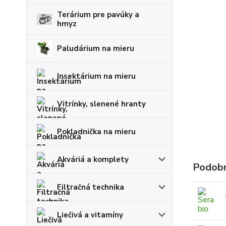
Terárium pre pavúky a
hmyz
Paludárium na mieru
Insektárium na mieru
Vitrínky, slenené hranty
Pokladnička na mieru
Akváriá a komplety
Podobn
Filtračná technika
Liečivá a vitamíny