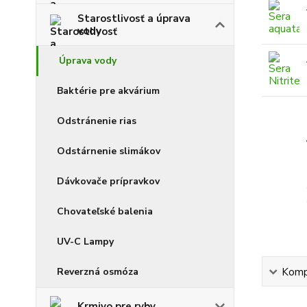
Starostlivosť a úprava
vody
Úprava vody
Baktérie pre akvárium
Odstránenie rias
Odstárnenie slimákov
Dávkovače prípravkov
Chovateľské balenia
UV-C Lampy
Reverzná osmóza
Kompl
Krmivo pre ryby