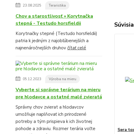
23.08.2025
Teraristika
Chov a starostlivosť » Korytnačka
stepná - Testudo horsfieldii
Súvisia
Korytnačky stepné (Testudo horsfieldii)
patria k jedným z najobľúbenejších a
najnenáročnejších druhov
čítať celé
05.12.2023
Výroba na mieru
Vyberte si správne terárium na mieru
pre hlodavce a ostatné malé zvieratá
Správny chov zvierat a hlodavcov
umožňuje naplňovať ich prirodzené
potreby a tým prispieva k ich životnej
pohode a zdraviu. Rozmer terária voľte
Sera to