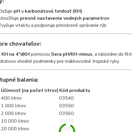
y:
Znižuje
pH
a
karbonátovú tvrdosť (KH)
Umožňuje
presné nastavenie vodných parametrov
Zvyšuje vitalitu a podporuje prirodzené správanie rýb
pre chovateľov:
e
KH na 4°dKH
pomocou
Sera pH/KH-minus
, a následne do fil
, druhovo vhodné podmienky pre mäkkovodné tropické ryby.
tupné balenia:
Účinnosť (na počet litrov)
Kód produktu
400 litrov
03540
1 000 litrov
03550
2 000 litrov
03560
l
10 000 litrov
03579
l
20 000 litrov
03580