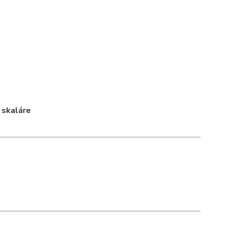
a
skaláre