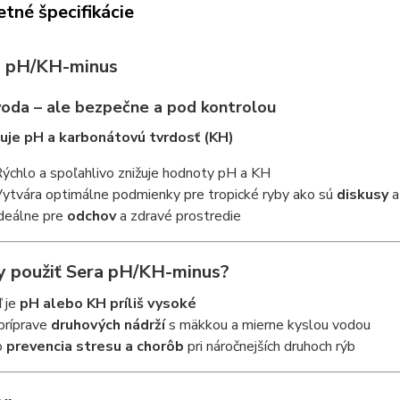
tné špecifikácie
a pH/KH-minus
oda – ale bezpečne a pod kontrolou
uje pH a karbonátovú tvrdosť (KH)
ýchlo a spoľahlivo znižuje hodnoty pH a KH
ytvára optimálne podmienky pre tropické ryby ako sú
diskusy
deálne pre
odchov
a zdravé prostredie
y použiť Sera pH/KH-minus?
 je
pH alebo KH príliš vysoké
 príprave
druhových nádrží
s mäkkou a mierne kyslou vodou
o
prevencia stresu a chorôb
pri náročnejších druhoch rýb