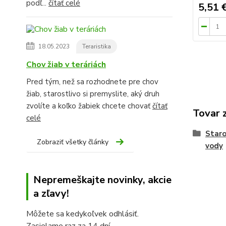
podľ...
čítať celé
5,51 
18.05.2023
Teraristika
Chov žiab v teráriách
Pred tým, než sa rozhodnete pre chov
žiab, starostlivo si premyslite, aký druh
zvolíte a koľko žabiek chcete chovať
čítať
Tovar 
celé
Staro
Zobraziť všetky články
vody
Nepremeškajte novinky, akcie
a zľavy!
Môžete sa kedykoľvek odhlásiť.
Zasielame raz za 14 dní.