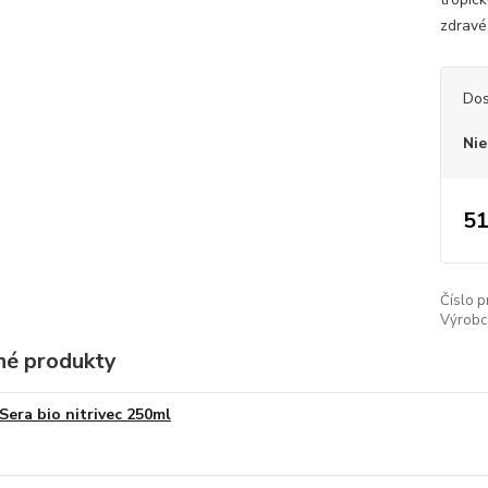
zdravé
Dos
Nie
51
Číslo p
Výrobc
é produkty
Sera bio nitrivec 250ml