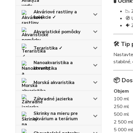
🧪
Účink
📉 
Akváriové rastliny a
kolekcie ✓
🧭 
🐠 
Akvaristické pomôcky
🛠️
Tip 
Teraristika ✓
Nastavt
stabilné
Nanoakvaristika a
krevety
📦
Dos
Morská akvaristika
Objem
100 ml
Záhradné jazierka
250 ml
Skrinky na mieru pre
500 ml
akvárium a terárium
2 500 m
5 000 m