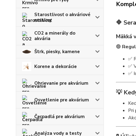
Komple
Starostlivosť o akváriové
rastliny
🔷
Ser
CO2 a minerály do
Mäkká v
akvária
🟢
Regul
Štrk, piesky, kamene
✅ R
✅ V
Korene a dekorácie
✅ I
Ohrievanie pre akvárium
💡
Ked
Osvetlenie pre akvárium
Keď
Pri
Čerpadlá pre akvárium
Ak
Analýza vody a testy