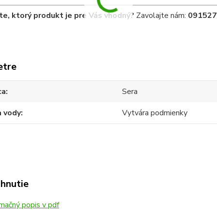
te, ktorý produkt je pre Vás vhodný?
Zavolajte nám:
091527
etre
ca
Sera
a vody
Vytvára podmienky
ahnutie
mačný popis v pdf