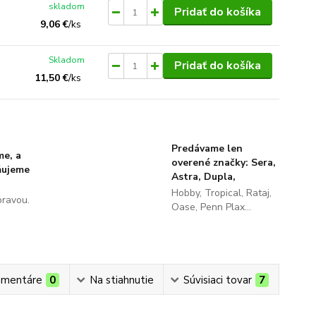
skladom
Pridať do košíka
9,06 €
/
ks
Skladom
Pridať do košíka
11,50 €
/
ks
Predávame len
me, a
overené značky: Sera,
ňujeme
Astra, Dupla,
Hobby, Tropical, Rataj,
pravou.
Oase, Penn Plax...
mentáre
0
Na stiahnutie
Súvisiaci tovar
7