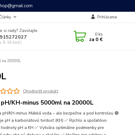
ashop@gmail.com
Články
Prihlásenie
e si rady? Zavolajte.
0
ks
915272027
za
0 €
a, 8-16 hod.)
 na 20000L
0L
Ohodnotiť produkt
 pH/KH-minus 5000ml na 20000L
a pH/KH-minus Mäkká voda – ale bezpečne a pod kontrolou 🟢
je pH a karbonátovú tvrdosť (KH) ✅ Rýchlo a spoľahlivo
e hodnoty pH a KH ✅ Vytvára optimálne podmienky pre
ké ryby ako sú diskusy a skaláre ✅ Ideálne pre odchov a