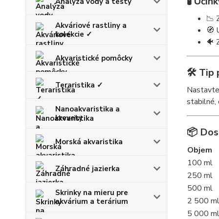
🧪
Účink
Analýza vody a testy
📉 
Akváriové rastliny a
🧭 
kolekcie ✓
🐠 
Akvaristické pomôcky
🛠️
Tip 
Teraristika ✓
Nastavt
stabilné
Nanoakvaristika a
krevety
📦
Dos
Morská akvaristika
Objem
100 ml
Záhradné jazierka
250 ml
500 ml
Skrinky na mieru pre
2 500 m
akvárium a terárium
5 000 m