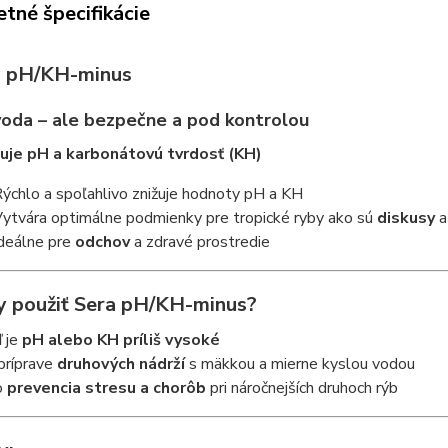
tné špecifikácie
a pH/KH-minus
oda – ale bezpečne a pod kontrolou
uje pH a karbonátovú tvrdosť (KH)
ýchlo a spoľahlivo znižuje hodnoty pH a KH
ytvára optimálne podmienky pre tropické ryby ako sú
diskusy
deálne pre
odchov
a zdravé prostredie
y použiť Sera pH/KH-minus?
 je
pH alebo KH príliš vysoké
 príprave
druhových nádrží
s mäkkou a mierne kyslou vodou
o
prevencia stresu a chorôb
pri náročnejších druhoch rýb