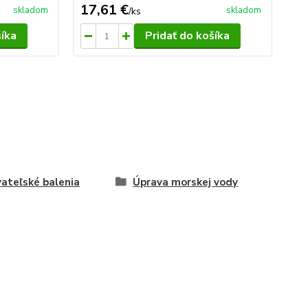
17,61 €
9,
skladom
skladom
/
ks
šíka
Pridať do košíka
ateľské balenia
Úprava morskej vody