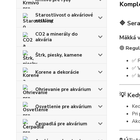
Komple
Starostlivosť o akváriové
rastliny
🔷
Ser
CO2 a minerály do
Mäkká v
akvária
🟢
Regul
Štrk, piesky, kamene
✅ R
✅ V
Korene a dekorácie
✅ I
Ohrievanie pre akvárium
💡
Ked
Keď
Osvetlenie pre akvárium
Pri
Ak
Čerpadlá pre akvárium