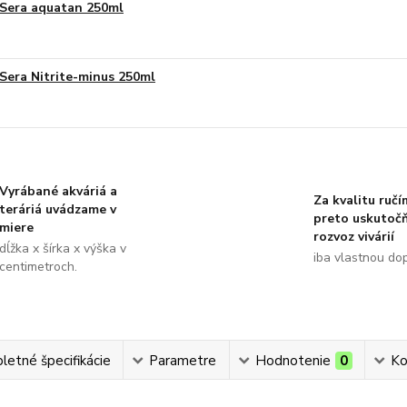
Sera aquatan 250ml
Sera Nitrite-minus 250ml
Vyrábané akváriá a
Za kvalitu ručí
teráriá uvádzame v
preto uskutoč
miere
rozvoz vivárií
dĺžka x šírka x výška v
iba vlastnou do
centimetroch.
etné špecifikácie
Parametre
Hodnotenie
0
Ko