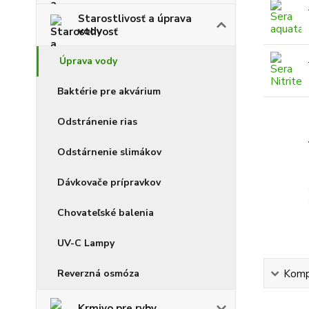
Starostlivosť a úprava
vody
Úprava vody
Baktérie pre akvárium
Odstránenie rias
Odstárnenie slimákov
Dávkovače prípravkov
Chovateľské balenia
UV-C Lampy
Reverzná osmóza
Kompl
Krmivo pre ryby