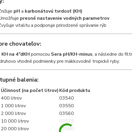
y:
Znižuje
pH
a
karbonátovú tvrdosť (KH)
Umožňuje
presné nastavenie vodných parametrov
Zvyšuje vitalitu a podporuje prirodzené správanie rýb
pre chovateľov:
e
KH na 4°dKH
pomocou
Sera pH/KH-minus
, a následne do fil
, druhovo vhodné podmienky pre mäkkovodné tropické ryby.
tupné balenia:
Účinnosť (na počet litrov)
Kód produktu
400 litrov
03540
1 000 litrov
03550
2 000 litrov
03560
l
10 000 litrov
03579
l
20 000 litrov
03580