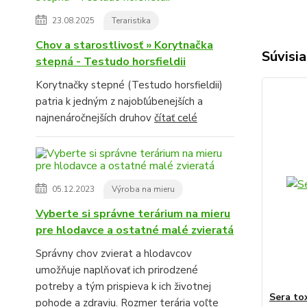
23.08.2025
Teraristika
Chov a starostlivosť » Korytnačka
Súvisia
stepná - Testudo horsfieldii
Korytnačky stepné (Testudo horsfieldii)
patria k jedným z najobľúbenejších a
najnenáročnejších druhov
čítať celé
05.12.2023
Výroba na mieru
Vyberte si správne terárium na mieru
pre hlodavce a ostatné malé zvieratá
Správny chov zvierat a hlodavcov
umožňuje naplňovať ich prirodzené
potreby a tým prispieva k ich životnej
Sera to
pohode a zdraviu. Rozmer terária voľte