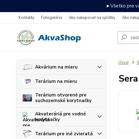
►Všetko pre va
Kontakty
Fotogaléria
Ako nakupovať na splátky
Ako naku
Úvod
S
Akvárium na mieru
Sera
Terárium na mieru
Terárium otvorené pre
suchozemské korytnačky
Akvateráriá pre vodné
korytnačky
Terárium pre iné zvieratá