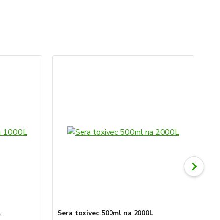
TO
L
Sera toxivec 500ml na 2000L
Ser