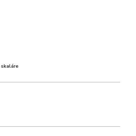
a
skaláre