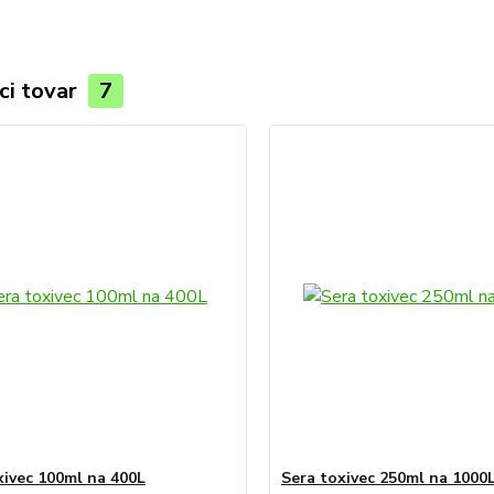
ci tovar
7
xivec 100ml na 400L
Sera toxivec 250ml na 1000