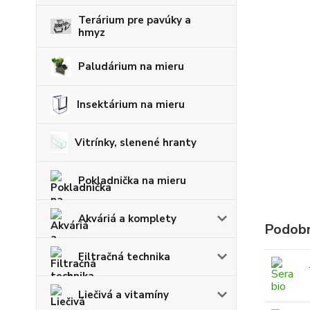
Terárium pre pavúky a
hmyz
Paludárium na mieru
Insektárium na mieru
Vitrínky, slenené hranty
Pokladnička na mieru
Akváriá a komplety
Podobn
Filtračná technika
Liečivá a vitamíny