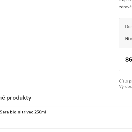
zdravé
Dos
Nie
86
Číslo p
Výrobc
é produkty
Sera bio nitrivec 250ml