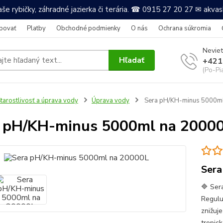
še rybičky, záhradné jazierka či terária. ☎ 0915 27 20 27 ✉ akv
povať
Platby
Obchodné podmienky
O nás
Ochrana súkromia
Neviet
Hľadať
+421
(Po-Pi
tarostlivosť a úprava vody
Úprava vody
Sera pH/KH-minus 5000ml
 pH/KH-minus 5000ml na 2000
Sera
🔷 Ser
Regulu
znižuj
tropic