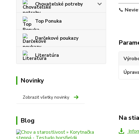
Chovateľské potreby
📞
Nevie
Top Ponuka
Darčekové poukazy
Param
Literatúra
Výrob
Úprav
Novinky
Zobraziť všetky novinky
Na sti
Blog
Infor