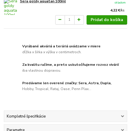
Sera goldy aquatan 100ml
skladom
4,22 €
/
ks
Pridať do košíka
Vyrábané akváriá a teráriá uvádzame v miere
dĺžka x šírka x výška v centimetroch.
Za kvalitu ručíme, a preto uskutočňujeme rozvoz vivárií
iba vlastnou dopravou.
Predávame len overené značky: Sera, Astra, Dupla,
Hobby, Tropical, Rataj, Oase, Penn Plax...
Kompletné špecifikácie
Parametre