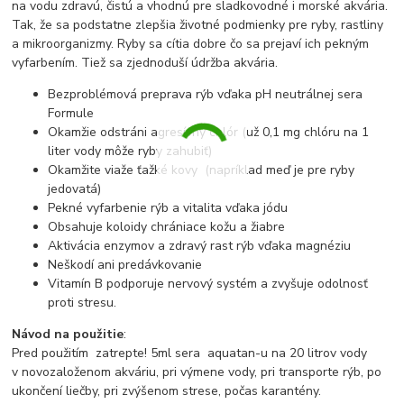
na vodu zdravú, čistú a vhodnú pre sladkovodné i morské akvária.
Tak, že sa podstatne zlepšia životné podmienky pre ryby, rastliny
a mikroorganizmy. Ryby sa cítia dobre čo sa prejaví ich pekným
vyfarbením. Tiež sa zjednoduší údržba akvária.
Bezproblémová preprava rýb vďaka pH neutrálnej sera
Formule
Okamžie odstráni agresívny chlór (už 0,1 mg chlóru na 1
liter vody môže ryby zahubiť)
Okamžite viaže ťažké kovy (napríklad meď je pre ryby
jedovatá)
Pekné vyfarbenie rýb a vitalita vďaka jódu
Obsahuje koloidy chrániace kožu a žiabre
Aktivácia enzymov a zdravý rast rýb vďaka magnéziu
Neškodí ani predávkovanie
Vitamín B podporuje nervový systém a zvyšuje odolnosť
proti stresu.
Návod na použitie
:
Pred použitím zatrepte! 5ml sera aquatan-u na 20 litrov vody
v novozaloženom akváriu, pri výmene vody, pri transporte rýb, po
ukončení liečby, pri zvýšenom strese, počas karantény.