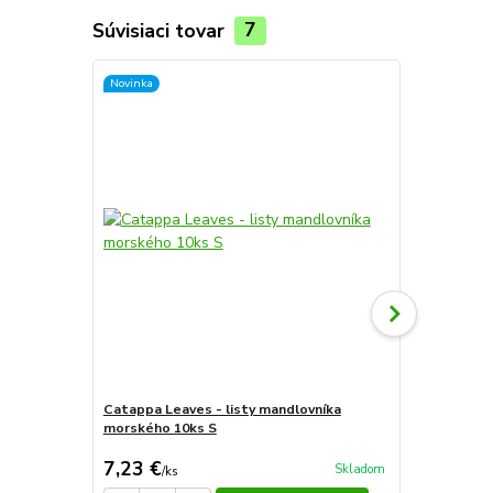
Súvisiaci tovar
7
Novinka
Catappa Leaves - listy mandlovníka
morského 10ks S
Kolekcia ras
7,23 €
42,50 €
Skladom
/
ks
/
k