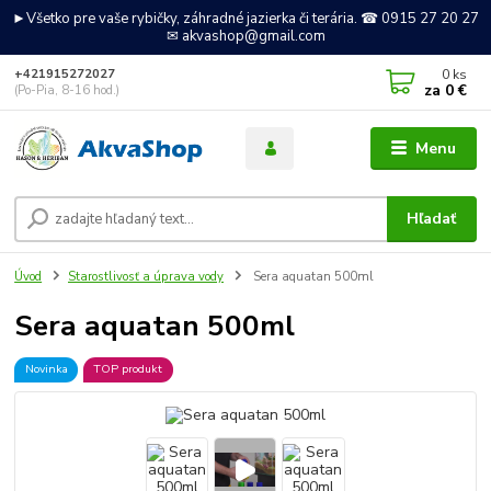
►Všetko pre vaše rybičky, záhradné jazierka či terária. ☎ 0915 27 20 27
✉ akvashop@gmail.com
0
ks
+421915272027
za
0 €
(Po-Pia, 8-16 hod.)
Menu
Hľadať
Úvod
Starostlivosť a úprava vody
Sera aquatan 500ml
Sera aquatan 500ml
Novinka
TOP produkt