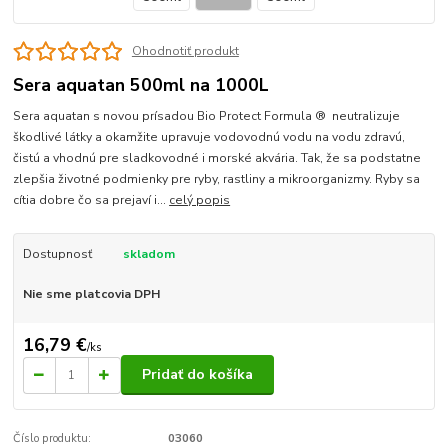
Ohodnotiť produkt
Sera aquatan 500ml na 1000L
Sera aquatan s novou prísadou Bio Protect Formula ® neutralizuje
škodlivé látky a okamžite upravuje vodovodnú vodu na vodu zdravú,
čistú a vhodnú pre sladkovodné i morské akvária. Tak, že sa podstatne
zlepšia životné podmienky pre ryby, rastliny a mikroorganizmy. Ryby sa
cítia dobre čo sa prejaví i...
celý popis
Dostupnosť
skladom
Nie sme platcovia DPH
16,79 €
/
ks
Pridať do košíka
Číslo produktu:
03060