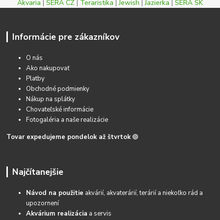
Akvaria
|
SERA CZ
|
Teraristika
|
Jewish
|
Jazierka
|
SERA SK
Informácie pre zákazníkov
O nás
Ako nakupovať
Platby
Obchodné podmienky
Nákup na splátky
Chovateľské informácie
Fotogaléria a naše realizácie
Tovar expedujeme pondelok až štvrtok
🟢
Najčítanejšie
Návod na použitie
akvárií, akvaterárií, terárií a niekoľko rád a
upozornení
Akvárium realizácia
a servis