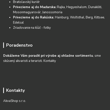
Bratislavský kuriér
Privezieme aj do Maďarska:
Rajka, Hegyeshalom, Dunakiliti,
Mosonmagyarovár, Janossomoria
Privezieme aj do Rakúska:
Hainburg, Wolfsthal, Berg, Kittsee,
Edelsal
Zriaďovanie na kĺúč - fotky
Poradenstvo
Dokážeme Vám poradiť pri výrobe aj ohľadne sortimentu
, sme
skúsený akvaristi a teraristi.
Kontakty
Kontakty
AkvaShop s.r.o.