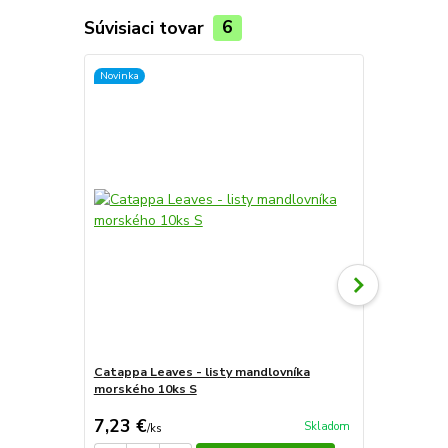
Súvisiaci tovar
6
Novinka
Catappa Leaves - listy mandlovníka
morského 10ks S
Kolekcia ras
7,23 €
42,50 €
Skladom
/
ks
/
k