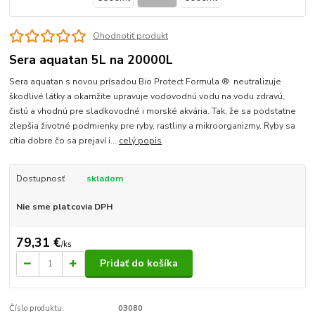
Ohodnotiť produkt
Sera aquatan 5L na 20000L
Sera aquatan s novou prísadou Bio Protect Formula ® neutralizuje
škodlivé látky a okamžite upravuje vodovodnú vodu na vodu zdravú,
čistú a vhodnú pre sladkovodné i morské akvária. Tak, že sa podstatne
zlepšia životné podmienky pre ryby, rastliny a mikroorganizmy. Ryby sa
cítia dobre čo sa prejaví i...
celý popis
Dostupnosť
skladom
Nie sme platcovia DPH
79,31 €
/
ks
Pridať do košíka
Číslo produktu:
03080