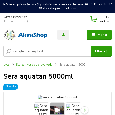
►Všetko pre vaše rybičky, záhradné jazierka či terária. ☎ 0915 27 20 27
✉ akvashop@gmail.com
0
ks
+421915272027
za
0 €
(Po-Pia, 8-16 hod.)
Menu
Hľadať
Úvod
Starostlivosť a úprava vody
Sera aquatan 5000ml
Sera aquatan 5000ml
Novinka