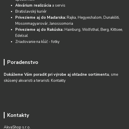
Akvárium realizácia
a servis
Bratislavský kuriér
Privezieme aj do Maďarska:
Rajka, Hegyeshalom, Dunakiliti,
Mosonmagyarovár, Janossomoria
Privezieme aj do Rakúska:
Hainburg, Wolfsthal, Berg, Kittsee,
Edelsal
Zriaďovanie na kĺúč - fotky
Poradenstvo
Dokážeme Vám poradiť pri výrobe aj ohľadne sortimentu
, sme
skúsený akvaristi a teraristi.
Kontakty
Kontakty
AkvaShop s.r.o.