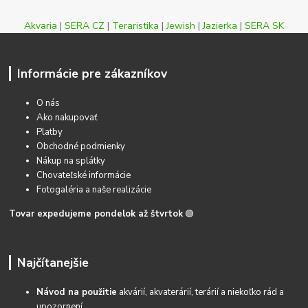
Akvaria
|
SERA CZ
|
Teraristika
|
Jewish
|
Jazierka
|
SERA SK
Informácie pre zákazníkov
O nás
Ako nakupovať
Platby
Obchodné podmienky
Nákup na splátky
Chovateľské informácie
Fotogaléria a naše realizácie
Tovar expedujeme pondelok až štvrtok
🟢
Najčítanejšie
Návod na použitie
akvárií, akvaterárií, terárií a niekoľko rád a
upozornení