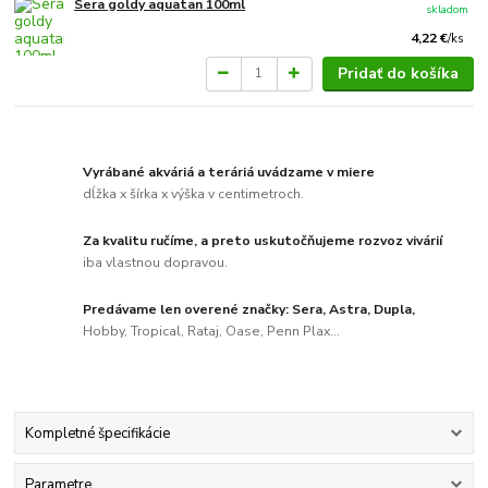
Sera goldy aquatan 100ml
skladom
4,22 €
/
ks
Pridať do košíka
Vyrábané akváriá a teráriá uvádzame v miere
dĺžka x šírka x výška v centimetroch.
Za kvalitu ručíme, a preto uskutočňujeme rozvoz vivárií
iba vlastnou dopravou.
Predávame len overené značky: Sera, Astra, Dupla,
Hobby, Tropical, Rataj, Oase, Penn Plax...
Kompletné špecifikácie
Parametre