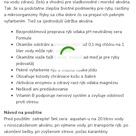
na vodu zdravú, čistú a vhodnú pre sladkovodné i morské akvária.
Tak, že sa podstatne zlepšia životné podmienky pre ryby, rastliny
a mikroorganizmy. Ryby sa cítia dobre čo sa prejaví ich pekným
vyfarbením. Tiež sa zjednoduší údržba akvária.
Bezproblémová preprava rýb vďaka pH neutrálnej sera
Formule
Okamžie odstráni agresívny chlór (už 0,1 mg chlóru na 1
liter vody môže ryby zahubiť)
Okamžite viaže ťažké kovy (napríklad meď je pre ryby
jedovatá)
Pekné vyfarbenie rýb a vitalita vďaka jódu
Obsahuje koloidy chrániace kožu a žiabre
Aktivácia enzymov a zdravý rast rýb vďaka magnéziu
Neškodí ani predávkovanie
Vitamín B podporuje nervový systém a zvyšuje odolnosť
proti stresu.
Návod na použitie
:
Pred použitím zatrepte! 5ml sera aquatan-u na 20 litrov vody
v novozaloženom akváriu, pri výmene vody, pri transporte rýb, po
ukončení liečby, pri zvýšenom strese, počas karantény.