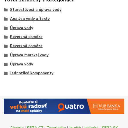
Starostlivosť a úprava vody
Analýza vody a testy
Úprava vody
Reverzná osmóza
Reverzná osmóza
Úprava morskej vody
Úprava vody
Jednotlivé komponenty
Akvaria
|
SERA CZ
|
Teraristika
|
Jewish
|
Jazierka
|
SERA SK