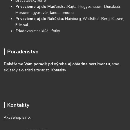
Bratislavský kuriér
Privezieme aj do Maďarska:
Rajka, Hegyeshalom, Dunakiliti,
Mosonmagyarovár, Janossomoria
Privezieme aj do Rakúska:
Hainburg, Wolfsthal, Berg, Kittsee,
Edelsal
Zriaďovanie na kĺúč - fotky
Poradenstvo
Dokážeme Vám poradiť pri výrobe aj ohľadne sortimentu
, sme
skúsený akvaristi a teraristi.
Kontakty
Kontakty
AkvaShop s.r.o.