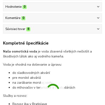
Hodnotenie
0
Komentáre
0
Súvisiaci tovar
8
Kompletné špecifikácie
Naša osmotická voda
je voda zbavená všetkých nečistôt a
škodlivých látok ako aj vodného kameňa.
Voda je vhodná na dolievanie a úpravu:
do sladkovodných akvárií
pre morské akváriá
na zarábanie morskej vody
do mlhovačov v teraristike a v paludáriách
Služby a rozvoz:
Rozvoz iba v Bratislave