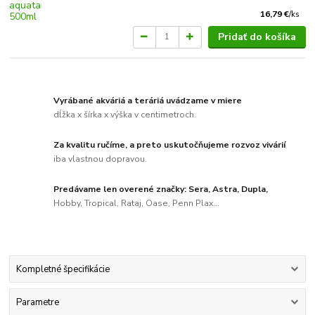
16,79 €
/
ks
Pridať do košíka
Vyrábané akváriá a teráriá uvádzame v miere
dĺžka x šírka x výška v centimetroch.
Za kvalitu ručíme, a preto uskutočňujeme rozvoz vivárií
iba vlastnou dopravou.
Predávame len overené značky: Sera, Astra, Dupla,
Hobby, Tropical, Rataj, Oase, Penn Plax...
Kompletné špecifikácie
Parametre