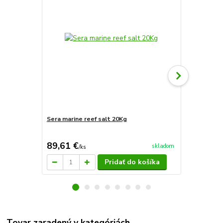
Sera marine reef salt 20Kg
Sera marine
89,61 €
81,37 €
skladom
/
ks
/
k
Pridať do košíka
Tovar zaradený v kategóriách