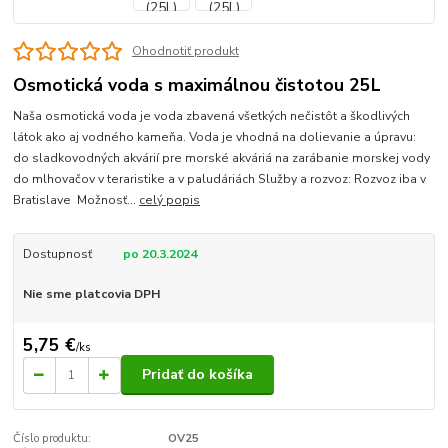
Ohodnotiť produkt
Osmotická voda s maximálnou čistotou 25L
Naša osmotická voda je voda zbavená všetkých nečistôt a škodlivých
látok ako aj vodného kameňa. Voda je vhodná na dolievanie a úpravu:
do sladkovodných akvárií pre morské akváriá na zarábanie morskej vody
do mlhovačov v teraristike a v paludáriách Služby a rozvoz: Rozvoz iba v
Bratislave Možnosť...
celý popis
Dostupnosť
po 20.3.2024
Nie sme platcovia DPH
5,75 €
/
ks
Pridať do košíka
Číslo produktu:
OV25