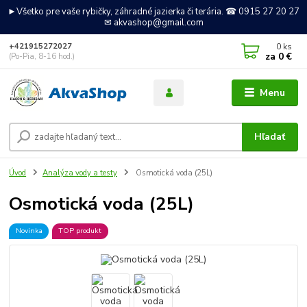
►Všetko pre vaše rybičky, záhradné jazierka či terária. ☎ 0915 27 20 27
✉ akvashop@gmail.com
0
ks
+421915272027
za
0 €
(Po-Pia, 8-16 hod.)
Menu
Hľadať
Úvod
Analýza vody a testy
Osmotická voda (25L)
Osmotická voda (25L)
Novinka
TOP produkt