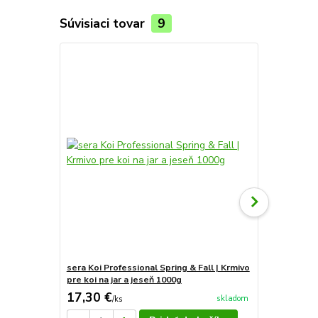
Súvisiaci tovar
9
sera Koi Professional Spring & Fall | Krmivo
Sera Koi Pr
pre koi na jar a jeseň 1000g
17,30 €
22,14 €
skladom
/
ks
/
k