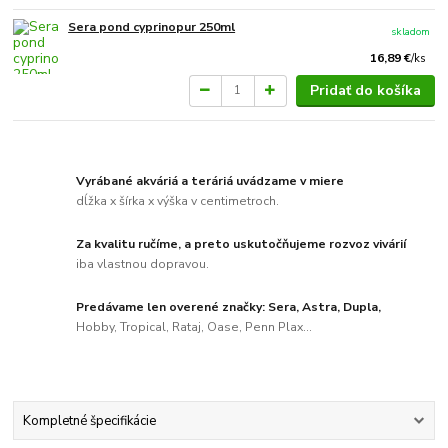
Sera pond cyprinopur 250ml
skladom
16,89 €
/
ks
Pridať do košíka
Vyrábané akváriá a teráriá uvádzame v miere
dĺžka x šírka x výška v centimetroch.
Za kvalitu ručíme, a preto uskutočňujeme rozvoz vivárií
iba vlastnou dopravou.
Predávame len overené značky: Sera, Astra, Dupla,
Hobby, Tropical, Rataj, Oase, Penn Plax...
Kompletné špecifikácie