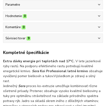
Parametre
Hodnotenie
0
Komentáre
0
Súvisiaci tovar
9
Kompletné špecifikácie
Extra dávky energie pri teplotách nad 17°C.
V lete jazierkové
ryby rastú. Na podporu efektívneho rastu potrebujú kvalitné
enegetické krmivo.
Sera
Koi Professional letné krmivo
obsahuje
vyvážený pomer bielkovín a tukov.Výsledkom je zdravý a silný
rast.
Jedinečný
Sera
proces ko-extruzie umožňuje kombinovať rôzne
ošetrené prísady. Prstenec obsahuje vysoko kvalitné bielkoviny a
tuky pre optimálnu stráviteľnosť na základe prírodného spektra
potravy rýb. Jadro sa skladá okrem iného z dôležitých vitamínov,
minerálov a stopových prvkov pre zdravý rast a silný imunitný