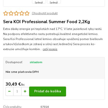
Ohodnotiť produkt
Sera KOI Professional Summer Food 2,2Kg
Extra dávky energie pri teplotách nad 17°C. V lete jazierkové ryby rastú.
Na podporu efektívneho rastu potrebujú kvalitné enegetické krmivo.
Sera Koi Professional letné krmivo obsahuje vyvážený pomer bielkovín
a tukov.Výsledkom je zdravý a silný rast.Jedinečný Sera proces ko-
extruzie umožňuje kombin...
celý popis
Dostupnosť
skladom
Nie sme platcovia DPH
30,49 €
/
ks
Pridať do košíka
Číslo produktu:
07016