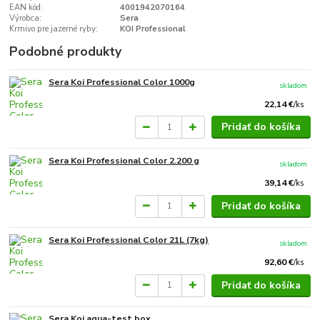
EAN kód:
4001942070164
Výrobca:
Sera
Krmivo pre jazerné ryby:
KOI Professional
Podobné produkty
Sera Koi Professional Color 1000g
skladom
22,14 €
/
ks
Pridať do košíka
Sera Koi Professional Color 2.200 g
skladom
39,14 €
/
ks
Pridať do košíka
Sera Koi Professional Color 21L (7kg)
skladom
92,60 €
/
ks
Pridať do košíka
Sera Koi aqua-test box