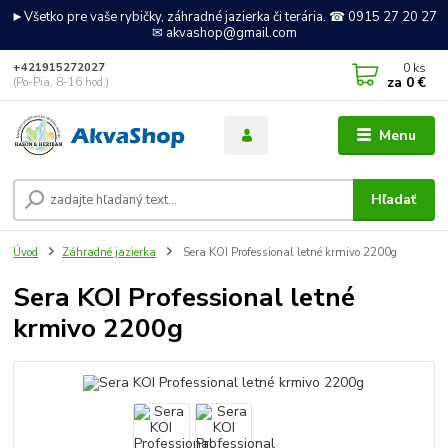
►Všetko pre vaše rybičky, záhradné jazierka či terária. ☎ 0915 27 20 27
✉ akvashop@gmail.com
0
ks
+421915272027
za
0 €
(Po-Pia, 8-16 hod.)
Menu
Hľadať
Úvod
Záhradné jazierka
Sera KOI Professional letné krmivo 2200g
Sera KOI Professional letné
krmivo 2200g