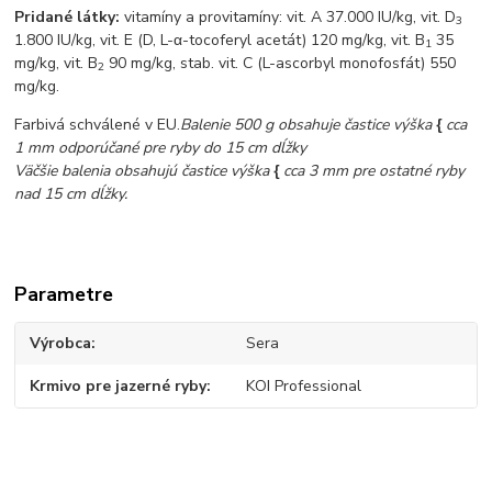
Pridané látky:
vitamíny a provitamíny: vit. A 37.000 IU/kg, vit. D
3
1.800 IU/kg, vit. E (D, L-α-tocoferyl acetát) 120 mg/kg, vit. B
35
1
mg/kg, vit. B
90 mg/kg, stab. vit. C (L-ascorbyl monofosfát) 550
2
mg/kg.
Farbivá schválené v EU.
Balenie 500 g obsahuje častice výška
{
cca
1 mm odporúčané pre ryby do 15 cm dĺžky
Väčšie balenia obsahujú častice výška
{
cca 3 mm pre ostatné ryby
nad 15 cm dĺžky.
Parametre
Výrobca
Sera
Krmivo pre jazerné ryby
KOI Professional