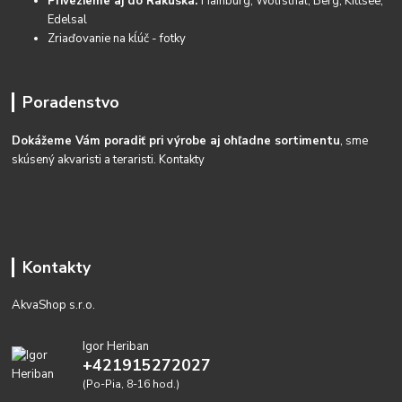
Privezieme aj do Rakúska:
Hainburg, Wolfsthal, Berg, Kittsee,
Edelsal
Zriaďovanie na kĺúč - fotky
Poradenstvo
Dokážeme Vám poradiť pri výrobe aj ohľadne sortimentu
, sme
skúsený akvaristi a teraristi.
Kontakty
Kontakty
AkvaShop s.r.o.
Igor Heriban
+421915272027
(Po-Pia, 8-16 hod.)