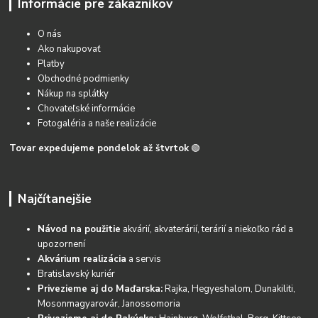
Informácie pre zákazníkov
O nás
Ako nakupovať
Platby
Obchodné podmienky
Nákup na splátky
Chovateľské informácie
Fotogaléria a naše realizácie
Tovar expedujeme pondelok až štvrtok
🟢
Najčítanejšie
Návod na použitie
akvárií, akvaterárií, terárií a niekoľko rád a
upozornení
Akvárium realizácia
a servis
Bratislavský kuriér
Privezieme aj do Maďarska:
Rajka, Hegyeshalom, Dunakiliti,
Mosonmagyarovár, Janossomoria