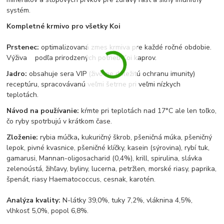
systém.
Kompletné krmivo pro všetky Koi
Prstenec:
optimalizovaná zmes krmiva pre každé ročné obdobie.
Výživa podľa prirodzených potrieb Koi kaprov.
Jadro:
obsahuje sera VIP (životne dôležitú ochranu imunity)
receptúru, spracovávanú veľmi šetrne pri veľmi nízkych
teplotách.
o
Návod na používanie:
kŕmte pri teplotách nad 17°C ale len toľko,
čo ryby spotrbujú v krátkom čase.
Zloženie:
rybia múčka
,
kukuričný škrob, pšeničná múka, pšeničný
lepok, pivné kvasnice, pšeničné klíčky, kasein (sýrovina), rybí tuk,
gamarusi, Mannan-oligosacharid (0,4%), krill, spirulina, slávka
zelenoústá, žihľavy, byliny, lucerna, petržlen, morské riasy, paprika,
špenát, riasy Haematococcus, cesnak, karotén.
Analýza kvality:
N-látky 39,0%, tuky 7,2%, vláknina 4,5%,
vlhkosť 5,0%, popol 6,8%.