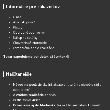
Informácie pre zákazníkov
O nás
Ako nakupovať
Platby
Obchodné podmienky
Nákup na splátky
Chovateľské informácie
Fotogaléria a naše realizácie
Tovar expedujeme pondelok až štvrtok
🟢
Najčítanejšie
Návod na použitie
akvárií, akvaterárií, terárií a niekoľko rád a
upozornení
Akvárium realizácia
a servis
Bratislavský kuriér
Privezieme aj do Maďarska:
Rajka, Hegyeshalom, Dunakiliti,