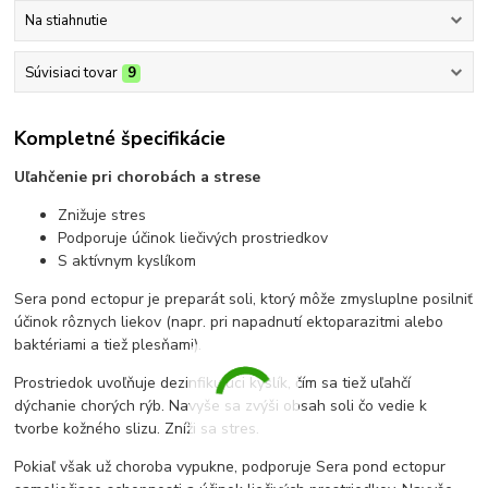
Na stiahnutie
Súvisiaci tovar
9
Kompletné špecifikácie
Uľahčenie pri chorobách a strese
Znižuje stres
Podporuje účinok liečivých prostriedkov
S aktívnym kyslíkom
Sera pond ectopur je preparát soli, ktorý môže zmysluplne posilniť
účinok rôznych liekov (napr. pri napadnutí ektoparazitmi alebo
baktériami a tiež plesňami).
Prostriedok uvoľňuje dezinfikujúci kyslík, čím sa tiež uľahčí
dýchanie chorých rýb. Navyše sa zvýši obsah soli čo vedie k
tvorbe kožného slizu. Zníži sa stres.
Pokiaľ však už choroba vypukne, podporuje Sera pond ectopur