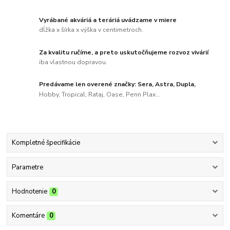
Vyrábané akváriá a teráriá uvádzame v miere
dĺžka x šírka x výška v centimetroch.
Za kvalitu ručíme, a preto uskutočňujeme rozvoz vivárií
iba vlastnou dopravou.
Predávame len overené značky: Sera, Astra, Dupla,
Hobby, Tropical, Rataj, Oase, Penn Plax...
Kompletné špecifikácie
Parametre
Hodnotenie
0
Komentáre
0