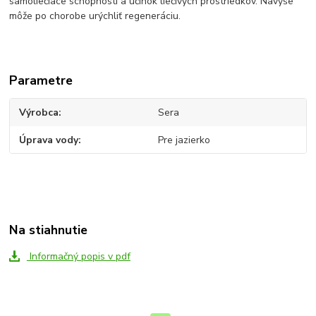
samoliečiace schopnosti a účinok liečivých prostriedkov. Navyše
môže po chorobe urýchliť regeneráciu.
Parametre
Výrobca
Sera
Úprava vody
Pre jazierko
Na stiahnutie
Informačný popis v pdf