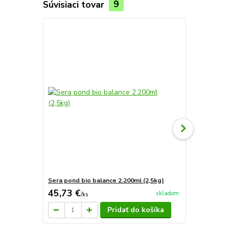
Súvisiaci tovar
9
Sera pond bio balance 2.200ml (2,5kg)
Sera pond b
45,73 €
12,98 €
skladom
/
ks
/
k
Pridať do košíka