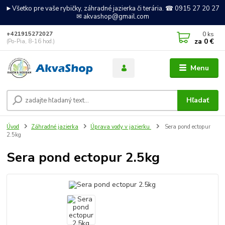
►Všetko pre vaše rybičky, záhradné jazierka či terária. ☎ 0915 27 20 27
✉ akvashop@gmail.com
0
ks
+421915272027
za
0 €
(Po-Pia, 8-16 hod.)
Menu
Hľadať
Úvod
Záhradné jazierka
Úprava vody v jazierku
Sera pond ectopur
2.5kg
Sera pond ectopur 2.5kg