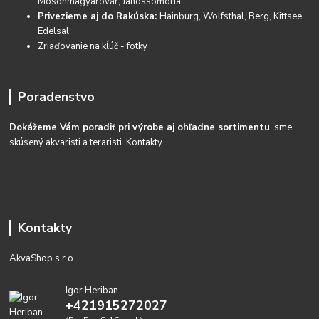
Mosonmagyarovár, Janossomoria
Privezieme aj do Rakúska:
Hainburg, Wolfsthal, Berg, Kittsee,
Edelsal
Zriaďovanie na kĺúč - fotky
Poradenstvo
Dokážeme Vám poradiť pri výrobe aj ohľadne sortimentu
, sme
skúsený akvaristi a teraristi.
Kontakty
Kontakty
AkvaShop s.r.o.
Igor Heriban
+421915272027