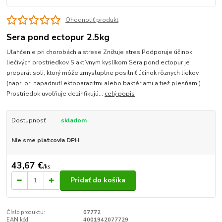
Ohodnotiť produkt
Sera pond ectopur 2.5kg
Uľahčenie pri chorobách a strese Znižuje stres Podporuje účinok
liečivých prostriedkov S aktívnym kyslíkom Sera pond ectopur je
preparát soli, ktorý môže zmysluplne posilniť účinok rôznych liekov
(napr. pri napadnutí ektoparazitmi alebo baktériami a tiež plesňami).
Prostriedok uvoľňuje dezinfikujú...
celý popis
Dostupnosť
skladom
Nie sme platcovia DPH
43,67 €
/
ks
Pridať do košíka
Číslo produktu:
07772
EAN kód:
4001942077729