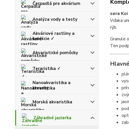
Komple
Čerpadlá pre akvárium
sera Koi
Analýza vody a testy
Vďaka uni
rýb.
Akváriové rastliny a
kolekcie ✓
Granule 
Ten podpo
Akvaristické pomôcky
Hlavné
Teraristika ✓
plá
vys
Nanoakvaristika a
prí
krevety
zvý
jas
Morská akvaristika
pod
opt
Záhradné jazierka
zab