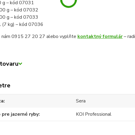
 g – kód 07031
00 g – kód 07032
00 g – kód 07033
l (7 kg) – kód 07036
e nám 0915 27 20 27 alebo vyplňte
kontaktný formulár
– rad
tovaru
etre
ca
Sera
 pre jazerné ryby
KOI Professional