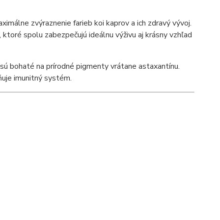
ximálne zvýraznenie farieb koi kaprov a ich zdravý vývoj.
, ktoré spolu zabezpečujú ideálnu výživu aj krásny vzhľad
é sú bohaté na prírodné pigmenty vrátane astaxantínu.
ňuje imunitný systém.