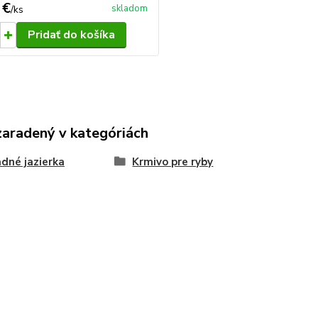
 €
skladom
/
ks
Pridať do košíka
zaradený v kategóriách
dné jazierka
Krmivo pre ryby