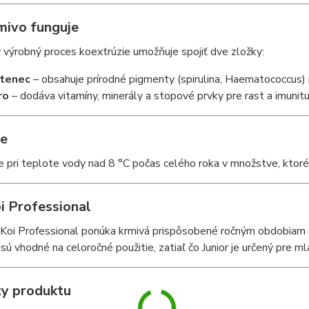
mivo funguje
 výrobný proces koextrúzie umožňuje spojiť dve zložky:
stenec
– obsahuje prírodné pigmenty (spirulina, Haematococcus) 
ro
– dodáva vitamíny, minerály a stopové prvky pre rast a imunit
e
 pri teplote vody nad 8 °C počas celého roka v množstve, ktoré
i Professional
Koi Professional ponúka krmivá prispôsobené ročným obdobiam (S
 sú vhodné na celoročné použitie, zatiaľ čo Junior je určený pre ml
ty produktu