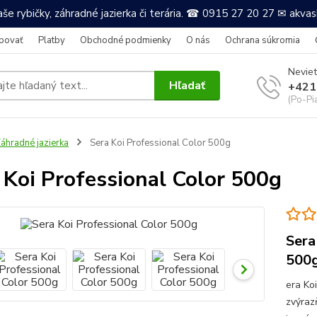
še rybičky, záhradné jazierka či terária. ☎ 0915 27 20 27 ✉ akv
povať
Platby
Obchodné podmienky
O nás
Ochrana súkromia
Neviet
Hľadať
+421
(Po-Pi
áhradné jazierka
Sera Koi Professional Color 500g
 Koi Professional Color 500g
Sera
500
era Koi
zvýraz