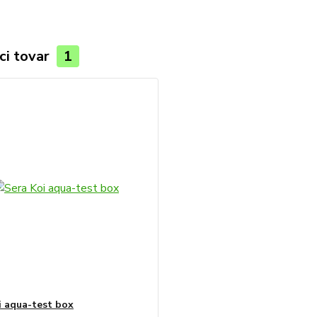
ci tovar
1
i aqua-test box