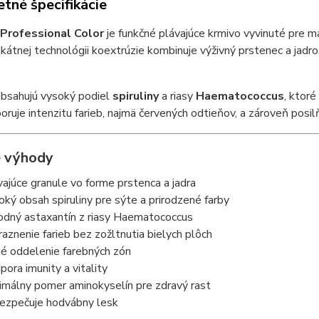
tné špecifikácie
 Professional Color
je funkčné plávajúce krmivo vyvinuté pre ma
kátnej technológii koextrúzie kombinuje výživný prstenec a jadro
obsahujú vysoký podiel
spiruliny
a riasy
Haematococcus
, ktor
ruje intenzitu farieb, najmä červených odtieňov, a zároveň posil
 výhody
vajúce granule vo forme prstenca a jadra
oký obsah spiruliny pre sýte a prirodzené farby
rodný astaxantín z riasy Haematococcus
raznenie farieb bez zožltnutia bielych plôch
né oddelenie farebných zón
pora imunity a vitality
imálny pomer aminokyselín pre zdravý rast
ezpečuje hodvábny lesk