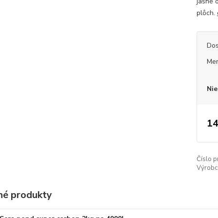
jasné 
plôch.
Dos
Mer
Nie
14
Číslo p
Výrobc
é produkty