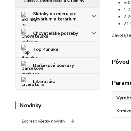
Liečivá, dezinfekcia a vitamíny
500
1 0
Skrinky na mieru pre
2 2
akvárium a terárium
21 
Chovateľské potreby
Zavolajt
Top Ponuka
Pôvod 
Darčekové poukazy
Literatúra
Param
Výrob
Novinky
Krmivo
Zobraziť všetky novinky