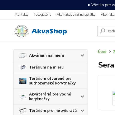
►Všetko pre va
Kontakty
Fotogaléria
Ako nakupovať na splátky
Ako naku
Úvod
Z
Akvárium na mieru
Sera
Terárium na mieru
Terárium otvorené pre
suchozemské korytnačky
Akvateráriá pre vodné
korytnačky
Terárium pre iné zvieratá