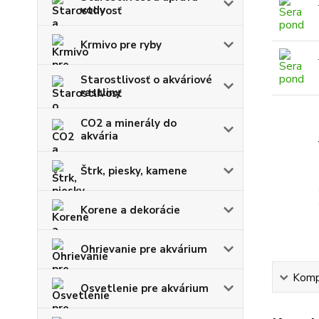
vody
Krmivo pre ryby
Starostlivosť o akváriové
rastliny
CO2 a minerály do
akvária
Štrk, piesky, kamene
Korene a dekorácie
Ohrievanie pre akvárium
Kompl
Osvetlenie pre akvárium