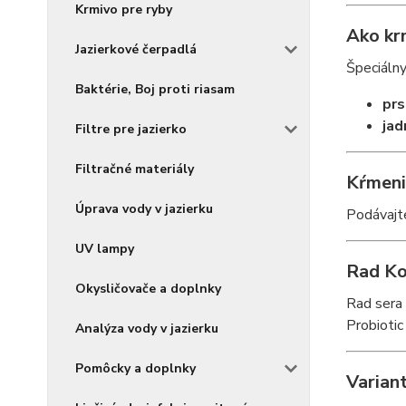
Krmivo pre ryby
Ako kr
Jazierkové čerpadlá
Špeciálny
Baktérie, Boj proti riasam
pr
jad
Filtre pre jazierko
Filtračné materiály
Kŕmeni
Úprava vody v jazierku
Podávajte
UV lampy
Rad Ko
Okysličovače a doplnky
Rad sera 
Probiotic
Analýza vody v jazierku
Pomôcky a doplnky
Varian