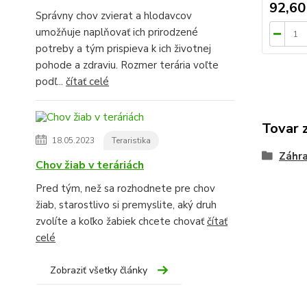
92,60
Správny chov zvierat a hlodavcov
umožňuje naplňovať ich prirodzené
potreby a tým prispieva k ich životnej
pohode a zdraviu. Rozmer terária voľte
podľ...
čítať celé
Tovar 
18.05.2023
Teraristika
Záhra
Chov žiab v teráriách
Pred tým, než sa rozhodnete pre chov
žiab, starostlivo si premyslite, aký druh
zvolíte a koľko žabiek chcete chovať
čítať
celé
Zobraziť všetky články