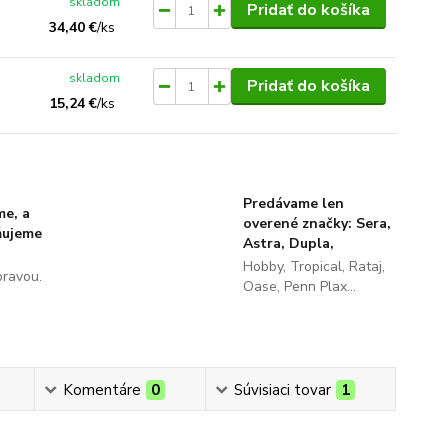
skladom
Pridať do košíka
34,40 €
/
ks
skladom
Pridať do košíka
15,24 €
/
ks
Predávame len
me, a
overené značky: Sera,
ňujeme
Astra, Dupla,
Hobby, Tropical, Rataj,
pravou.
Oase, Penn Plax...
Komentáre
0
Súvisiaci tovar
1