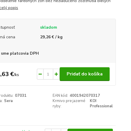
oddelenie farebných zón bez nežiadúceho zožltnutia bielych
celý popis
tupnosť
skladom
ná cena
29,26 € / kg
 sme platcovia DPH
,63 €
Pridať do košíka
/
ks
roduktu:
07031
EAN kód:
4001942070317
a:
Sera
Krmivo pre jazerné
KOI
ryby:
Professional