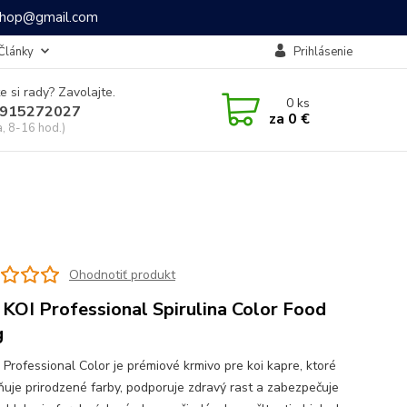
ashop@gmail.com
Články
Prihlásenie
e si rady? Zavolajte.
0
ks
915272027
za
0 €
a, 8-16 hod.)
Ohodnotiť produkt
 KOI Professional Spirulina Color Food
g
 Professional Color je prémiové krmivo pre koi kapre, ktoré
ňuje prirodzené farby, podporuje zdravý rast a zabezpečuje