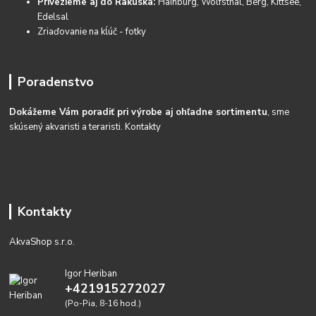
Privezieme aj do Rakúska:
Hainburg, Wolfsthal, Berg, Kittsee,
Edelsal
Zriaďovanie na kĺúč - fotky
Poradenstvo
Dokážeme Vám poradiť pri výrobe aj ohľadne sortimentu
, sme
skúsený akvaristi a teraristi.
Kontakty
Kontakty
AkvaShop s.r.o.
Igor Heriban
+421915272027
(Po-Pia, 8-16 hod.)