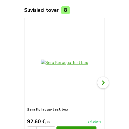
Súvisiaci tovar
8
Sera Koi aqua-test box
Sera Koi Pr
92,60 €
22,14 €
skladom
/
ks
/
k