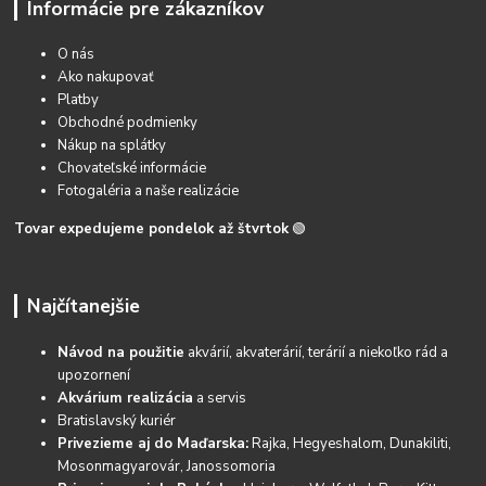
Informácie pre zákazníkov
O nás
Ako nakupovať
Platby
Obchodné podmienky
Nákup na splátky
Chovateľské informácie
Fotogaléria a naše realizácie
Tovar expedujeme pondelok až štvrtok
🟢
Najčítanejšie
Návod na použitie
akvárií, akvaterárií, terárií a niekoľko rád a
upozornení
Akvárium realizácia
a servis
Bratislavský kuriér
Privezieme aj do Maďarska:
Rajka, Hegyeshalom, Dunakiliti,
Mosonmagyarovár, Janossomoria