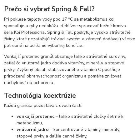
Prečo si vybrať Spring & Fall?
Pri poklese teploty vody pod 17 °C sa metabolizmus koi
spomaľuje a ryby nedokážu efektívne spracovať bežné krmivo.
sera Koi Professional Spring & Fall poskytuje vysoko stráviteľné
živiny, ktoré nezaťažujú tráviaci systém a zároveň dodávajú všetko
potrebné na udržanie výbornej kondície.
Vonkajší prstenec granúl obsahuje ľahko stráviteľné suroviny,
zatiaľ čo vnútorné jadro dodáva vitamíny, minerály a stopové
prvky. Zvýšený obsah stabilizovaného vitamínu C posilňuje
prirodzenú obranyschopnosť organizmu a pomáha znižovať
náchylnosť na ochorenia.
Technológia koextrúzie
Každá granula pozostáva z dvoch častí:
vonkajší prstenec
– ľahko stráviteľné zložky šetrné k
metabolizmu,
vnútorné jadro
– koncentrované vitamíny, minerály,
stopové prvky a ďalšie cenné živiny.