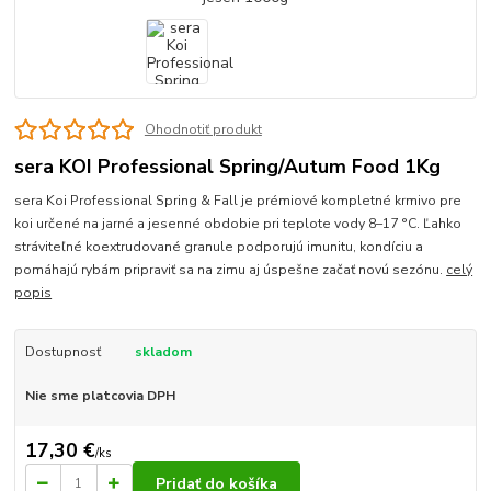
Ohodnotiť produkt
sera KOI Professional Spring/Autum Food 1Kg
sera Koi Professional Spring & Fall je prémiové kompletné krmivo pre
koi určené na jarné a jesenné obdobie pri teplote vody 8–17 °C. Ľahko
stráviteľné koextrudované granule podporujú imunitu, kondíciu a
pomáhajú rybám pripraviť sa na zimu aj úspešne začať novú sezónu.
celý
popis
Dostupnosť
skladom
Nie sme platcovia DPH
17,30 €
/
ks
Pridať do košíka