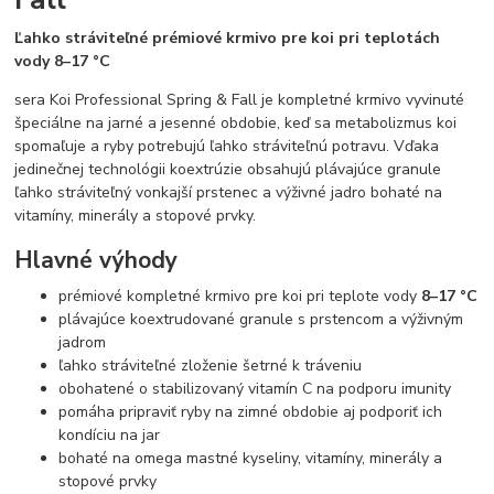
Ľahko stráviteľné prémiové krmivo pre koi pri teplotách
vody 8–17 °C
sera Koi Professional Spring & Fall je kompletné krmivo vyvinuté
špeciálne na jarné a jesenné obdobie, keď sa metabolizmus koi
spomaľuje a ryby potrebujú ľahko stráviteľnú potravu. Vďaka
jedinečnej technológii koextrúzie obsahujú plávajúce granule
ľahko stráviteľný vonkajší prstenec a výživné jadro bohaté na
vitamíny, minerály a stopové prvky.
Hlavné výhody
prémiové kompletné krmivo pre koi pri teplote vody
8–17 °C
plávajúce koextrudované granule s prstencom a výživným
jadrom
ľahko stráviteľné zloženie šetrné k tráveniu
obohatené o stabilizovaný vitamín C na podporu imunity
pomáha pripraviť ryby na zimné obdobie aj podporiť ich
kondíciu na jar
bohaté na omega mastné kyseliny, vitamíny, minerály a
stopové prvky