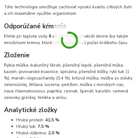
Táto technológia umožňuje zachovať vysokú kvalitu citlivých živín
a ich maximálne využitie organizmom.
Odporúčané kŕmenie
Kŕmte pri teplote vody
8 až 17 °C
niekoľkokrát denne iba takým
množstvom krmiva, ktoré ryby skonzumujú počas krátkeho času.
Zloženie
Rybia múčka, kukuričný škrob, pšeničný lepok, pšeničná múka,
kazeín, pivovarské kvasnice, spirulina, pšeničné klíčky, rybí tuk (1
%), manán-oligosacharidy (0,4 %), krilová múčka, múčka zo slávky
zelenoústej, žihľava, lucerna, petržlen, múčka z morských rias,
riasa
Haematococcus
, paprika, cesnak, špenát, karotén, semená
senovky gréckej, fenikla a anízu.
Analytické zložky
Hrubý proteín:
41,5 %
Hrubý tuk:
7,5 %
Hrubá vláknina:
2,0 %