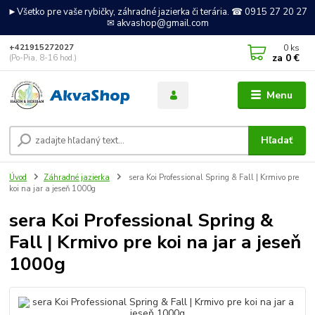
►Všetko pre vaše rybičky, záhradné jazierka či terária. ☎ 0915 27 20 27
✉ akvashop@gmail.com
0
ks
+421915272027
za
0 €
(Po-Pia, 8-16 hod.)
Menu
Hľadať
Úvod
Záhradné jazierka
sera Koi Professional Spring & Fall | Krmivo pre
koi na jar a jeseň 1000g
sera Koi Professional Spring &
Fall | Krmivo pre koi na jar a jeseň
1000g