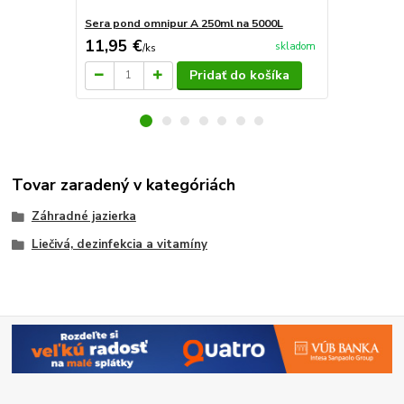
Sera pond omnipur A 250ml na 5000L
Sera pond b
11,95 €
12,98 €
skladom
/
ks
/
k
Pridať do košíka
Tovar zaradený v kategóriách
Záhradné jazierka
Liečivá, dezinfekcia a vitamíny