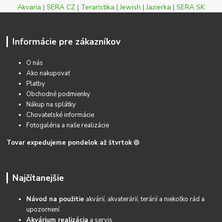
Akvaria
|
SERA CZ
|
Teraristika
|
Jewish
|
Jazierka
|
SERA SK
Informácie pre zákazníkov
O nás
Ako nakupovať
Platby
Obchodné podmienky
Nákup na splátky
Chovateľské informácie
Fotogaléria a naše realizácie
Tovar expedujeme pondelok až štvrtok
🟢
Najčítanejšie
Návod na použitie
akvárií, akvaterárií, terárií a niekoľko rád a
upozornení
Akvárium realizácia
a servis