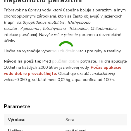
Prípravok na úpravu vody, ktorý úspešne bojuje s parazitmi a inými
choroboplodnými zárodkami, ktorí sa často objavujú v jazierkoch
(napr.
Ichthyophthirius multifiliis
,
Ichthyobodo
necator
,
Apiosoma
,
Tetrahymena
,
Trichodina
,
Chilodonella
a
infekcie plesňami). Navyše má v prípade poranenia dezinfekčné
účinky.
Liečba sa vyznačuje výbornou zlučiteľnosťou pre ryby a rastliny.
Návod na použitie:
Pred použitím dobre potraste. Tri dni aplikujte
100ml na každých 2000 litrov jazierkovej vody.
Počas aplikácie
vodu dobre prevzdušňujte.
Obsahuje oxsalát
malachitovej
zelene
0,050 g, sulfalát medi 0,025g, aqua purifica ad 100ml.
Parametre
Výrobca
Sera
Liečivo
proti plesni