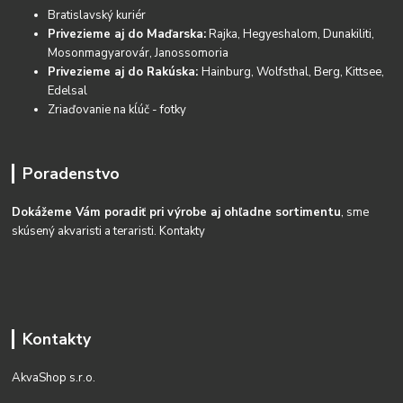
Bratislavský kuriér
Privezieme aj do Maďarska:
Rajka, Hegyeshalom, Dunakiliti,
Mosonmagyarovár, Janossomoria
Privezieme aj do Rakúska:
Hainburg, Wolfsthal, Berg, Kittsee,
Edelsal
Zriaďovanie na kĺúč - fotky
Poradenstvo
Dokážeme Vám poradiť pri výrobe aj ohľadne sortimentu
, sme
skúsený akvaristi a teraristi.
Kontakty
Kontakty
AkvaShop s.r.o.