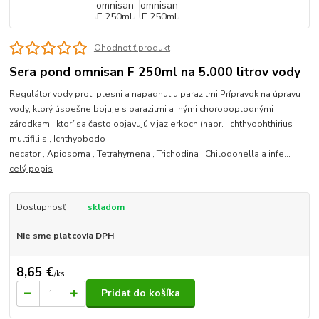
Ohodnotiť produkt
Sera pond omnisan F 250ml na 5.000 litrov vody
Regulátor vody proti plesni a napadnutiu parazitmi Prípravok na úpravu
vody, ktorý úspešne bojuje s parazitmi a inými choroboplodnými
zárodkami, ktorí sa často objavujú v jazierkoch (napr. Ichthyophthirius
multifiliis , Ichthyobodo
necator , Apiosoma , Tetrahymena , Trichodina , Chilodonella a infe...
celý popis
Dostupnosť
skladom
Nie sme platcovia DPH
8,65 €
/
ks
Pridať do košíka