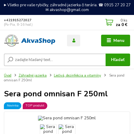
►Všetko pre vaše rybičky, záhradné jazierka či terária. ☎ 0915 27 20 27
✉ akvashop@gmail.com
0
ks
+421915272027
za
0 €
(Po-Pia, 8-16 hod.)
Menu
Hľadať
Úvod
Záhradné jazierka
Liečivá, dezinfekcia a vitamíny
Sera pond
omnisan F 250ml
Sera pond omnisan F 250ml
Novinka
TOP produkt