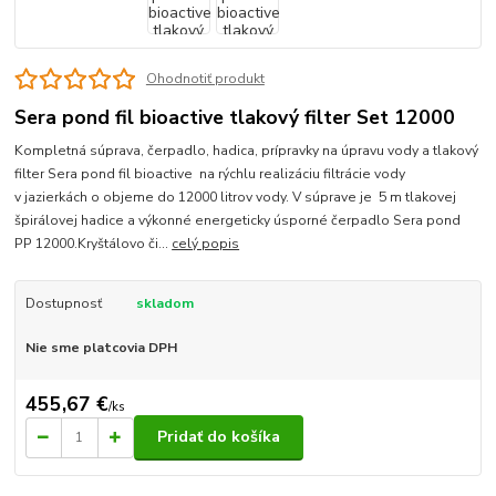
Ohodnotiť produkt
Sera pond fil bioactive tlakový filter Set 12000
Kompletná súprava, čerpadlo, hadica, prípravky na úpravu vody a tlakový
filter Sera pond fil bioactive na rýchlu realizáciu filtrácie vody
v jazierkách o objeme do 12000 litrov vody. V súprave je 5 m tlakovej
špirálovej hadice a výkonné energeticky úsporné čerpadlo Sera pond
PP 12000.Kryštálovo či...
celý popis
Dostupnosť
skladom
Nie sme platcovia DPH
455,67 €
/
ks
Pridať do košíka