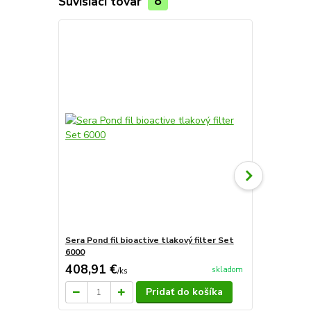
Súvisiaci tovar
8
Sera Pond fil bioactive tlakový filter Set
Sera pond fi
6000
filter
408,91 €
251,94 
skladom
/
ks
Pridať do košíka