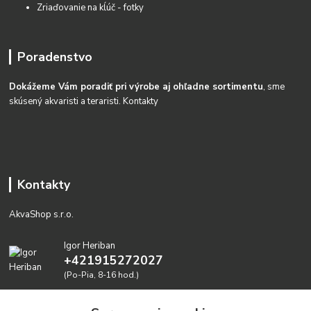
Zriaďovanie na kĺúč - fotky
Poradenstvo
Dokážeme Vám poradiť pri výrobe aj ohľadne sortimentu
, sme
skúsený akvaristi a teraristi.
Kontakty
Kontakty
AkvaShop s.r.o.
Igor Heriban
+421915272027
(Po-Pia, 8-16 hod.)
akvashop@gmail.com