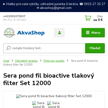
►Všetko pre vaše rybičky, záhradné jazierka či terária. ☎ 0915 27 20 27
✉ akvashop@gmail.com
0
ks
+421915272027
za
0 €
(Po-Pia, 8-16 hod.)
Menu
Hľadať
Úvod
Záhradné jazierka
Filtre pre jazierko
Sera pond fil bioactive
tlakový filter Set 12000
Sera pond fil bioactive tlakový
filter Set 12000