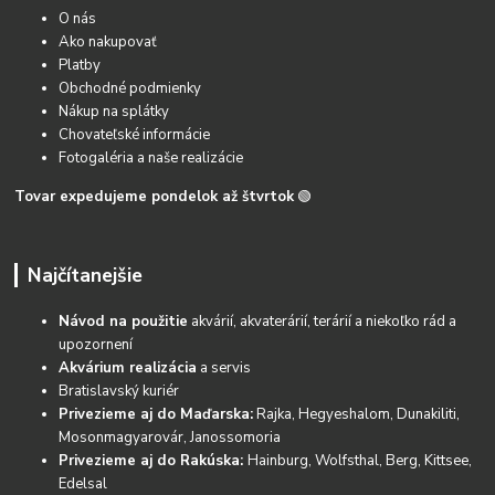
O nás
Ako nakupovať
Platby
Obchodné podmienky
Nákup na splátky
Chovateľské informácie
Fotogaléria a naše realizácie
Tovar expedujeme pondelok až štvrtok
🟢
Najčítanejšie
Návod na použitie
akvárií, akvaterárií, terárií a niekoľko rád a
upozornení
Akvárium realizácia
a servis
Bratislavský kuriér
Privezieme aj do Maďarska:
Rajka, Hegyeshalom, Dunakiliti,
Mosonmagyarovár, Janossomoria
Privezieme aj do Rakúska:
Hainburg, Wolfsthal, Berg, Kittsee,
Edelsal