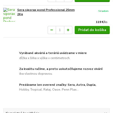
Sera siporax pond Professional 25mm
Skladom
2Kg
119 €
/
ks
Pridať do košíka
Vyrábané akváriá a teráriá uvádzame v miere
dĺžka x šírka x výška v centimetroch.
Za kvalitu ručíme, a preto uskutočňujeme rozvoz vivárií
iba vlastnou dopravou.
Predávame len overené značky: Sera, Astra, Dupla,
Hobby, Tropical, Rataj, Oase, Penn Plax...