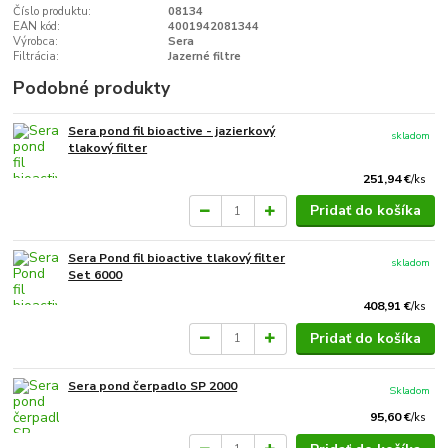
Číslo produktu:
08134
EAN kód:
4001942081344
Výrobca:
Sera
Filtrácia:
Jazerné filtre
Podobné produkty
Sera pond fil bioactive - jazierkový
skladom
tlakový filter
251,94 €
/
ks
Pridať do košíka
Sera Pond fil bioactive tlakový filter
skladom
Set 6000
408,91 €
/
ks
Pridať do košíka
Sera pond čerpadlo SP 2000
Skladom
95,60 €
/
ks