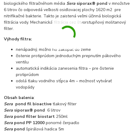
biologického filtračnéhom média
Sera
siporax® pond
v množstve
6 litrov čo odpovedá veľkosti osidlovacej plochy 1620 m2 pre
nitrifikačné bakterie. Takto je zaistená veľmi účinná biologická
filtrácia vody. Mechanická filtrácia cez štvorstupňový molitanový
filter.
Výhody filtra:
nenápadný, možno ho zakopať do zeme
čistenie protiprúdom jednoduchým prepnutím pákového
ventilu
automatická indikácia zanesenia filtra – pre čistenie
protiprúdom
odolá tlaku vodného stĺpca 4m – možnosť vytvárať
vodopády
Obsah balenia
:
Sera
pond fil bioactive
tlakový filter
Sera
siporax® pond
6 litrov
Sera
pond filter biostart
250ml
Sera
pond PP 12000
ponorné čerpadlo
Sera
pond
špirálová hadica 5m