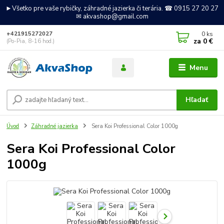
►Všetko pre vaše rybičky, záhradné jazierka či terária. ☎ 0915 27 20 27
✉ akvashop@gmail.com
0
ks
+421915272027
za
0 €
(Po-Pia, 8-16 hod.)
Menu
Hľadať
Úvod
Záhradné jazierka
Sera Koi Professional Color 1000g
Sera Koi Professional Color
1000g