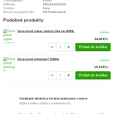
Číslo produktu:
07032
EAN kód:
4001942070324
Výrobca:
Sera
Krmivo pre jazerné ryby:
KOI Professional
Podobné produkty
Sera pond super carbon 2kg na 4000L
skladom
34,40 €
/
ks
Pridať do košíka
Sera pond omnisan F 500ml
skladom
15,24 €
/
ks
Pridať do košíka
Vyrábané akváriá a teráriá uvádzame v miere
dĺžka x šírka x výška v centimetroch.