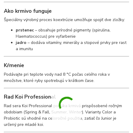
Ako krmivo funguje
Špeciálny výrobný proces koextrúzie umožňuje spojiť dve zložky:
prstenec
– obsahuje prírodné pigmenty (spirulina,
Haematococcus) pre vyfarbenie
jadro
– dodáva vitamíny, minerály a stopové prvky pre rast
a imunitu
Kŕmenie
Podávajte pri teplote vody nad 8 °C počas celého roka v
množstve, ktoré ryby spotrebujú v krátkom čase.
Rad Koi Professional
Rad sera Koi Professional ponúka krmivá prispôsobené ročným
obdobiam (Spring & Fall, Summer, Winter). Varianty Color a
Probiotic sú vhodné na celoročné použitie, zatiaľ čo Junior je
určený pre mladé koi.