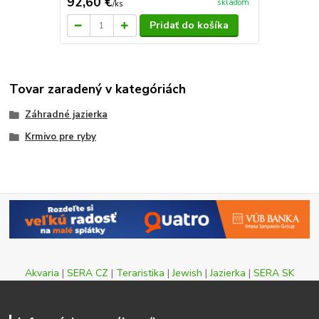
92,60 €
skladom
/
ks
Pridať do košíka
Tovar zaradený v kategóriách
Záhradné jazierka
Krmivo pre ryby
Akvaria
|
SERA CZ
|
Teraristika
|
Jewish
|
Jazierka
|
SERA SK