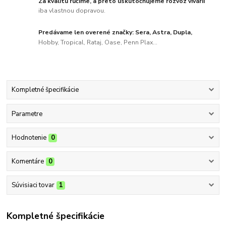
Za kvalitu ručíme, a preto uskutočňujeme rozvoz vivárií
iba vlastnou dopravou.
Predávame len overené značky: Sera, Astra, Dupla,
Hobby, Tropical, Rataj, Oase, Penn Plax...
Kompletné špecifikácie
Parametre
Hodnotenie
0
Komentáre
0
Súvisiaci tovar
1
Kompletné špecifikácie