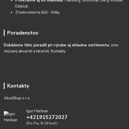
Privezieme aj do Rakúska:
Hainburg, Wolfsthal, Berg, Kittsee,
Edelsal
Zriaďovanie na kĺúč - fotky
Poradenstvo
Dokážeme Vám poradiť pri výrobe aj ohľadne sortimentu
, sme
skúsený akvaristi a teraristi.
Kontakty
Kontakty
AkvaShop s.r.o.
Igor Heriban
+421915272027
(Po-Pia, 8-16 hod.)