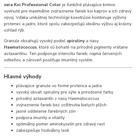
sera Koi Professional Color
je funkčné plávajúce krmivo
vyvinuté pre maximálne zvýraznenie farieb koi kaprov a ich zdravý
vývoj. Vďaka unikátnej technológii koextrúzie kombinuje výživný
prstenec a jadro, ktoré spolu zabezpečujú ideálnu výživu aj krásny
vzhľad rýb.
Granule obsahujú vysoký podiel
spiruliny
a riasy
Haematococcus
, ktoré sú bohaté na prírodné pigmenty vrátane
astaxantínu. Ten podporuje intenzitu farieb, najmä červených
odtieňov, a zároveň posilňuje imunitný systém.
Hlavné výhody
plávajúce granule vo forme prstenca a jadra
vysoký obsah spiruliny pre sýte a prirodzené farby
prírodný astaxantín z riasy Haematococcus
zvýraznenie farieb bez zožltnutia bielych plôch
jasné oddelenie farebných zón
podpora imunity a vitality
optimálny pomer aminokyselín pre zdravý rast
zabezpečuje hodvábny lesk