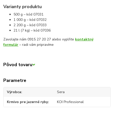
Varianty produktu
500 g – kód 07031
1 000 g – kód 07032
2 200 g – kód 07033
21 l (7 kg) – kód 07036
Zavolajte nám 0915 27 20 27 alebo vyplňte
kontaktný
formulár
– radi vám pripravíme
Pôvod tovaru
Parametre
Výrobca
Sera
Krmivo pre jazerné ryby
KOI Professional