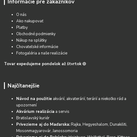
Informácie pre zákazníkov
O nás
Ako nakupovať
Platby
Obchodné podmienky
Nákup na splátky
Chovateľské informácie
Fotogaléria a naše realizácie
Tovar expedujeme pondelok až štvrtok
🟢
Najčítanejšie
Návod na použitie
akvárií, akvaterárií, terárií a niekoľko rád a
upozornení
Akvárium realizácia
a servis
Bratislavský kuriér
Privezieme aj do Maďarska:
Rajka, Hegyeshalom, Dunakiliti,
Mosonmagyarovár, Janossomoria