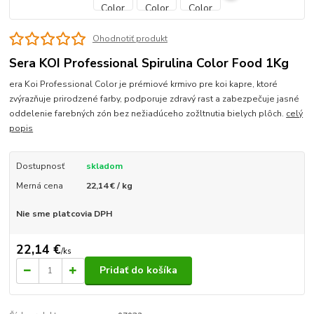
Ohodnotiť produkt
Sera KOI Professional Spirulina Color Food 1Kg
era Koi Professional Color je prémiové krmivo pre koi kapre, ktoré
zvýrazňuje prirodzené farby, podporuje zdravý rast a zabezpečuje jasné
oddelenie farebných zón bez nežiadúceho zožltnutia bielych plôch.
celý
popis
Dostupnosť
skladom
Merná cena
22,14 € / kg
Nie sme platcovia DPH
22,14 €
/
ks
Pridať do košíka