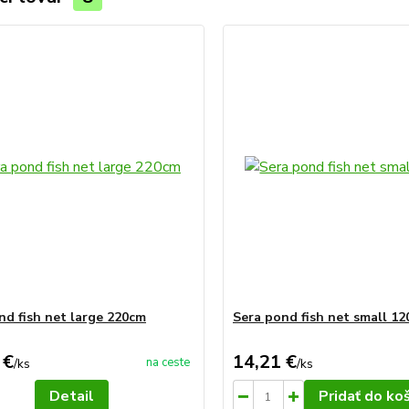
nd fish net large 220cm
Sera pond fish net small 1
 €
14,21 €
na ceste
/
ks
/
ks
Detail
Pridať do ko