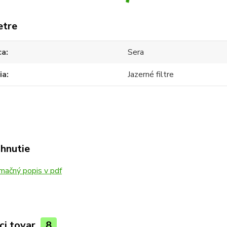
etre
ca
Sera
ia
Jazerné filtre
ahnutie
mačný popis v pdf
ci tovar
8