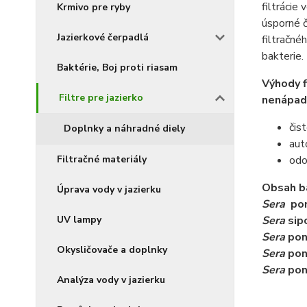
filtrácie
Krmivo pre ryby
úsporné 
Jazierkové čerpadlá
filtračn
bakterie.
Baktérie, Boj proti riasam
Výhody f
Filtre pre jazierko
nenápad
čis
Doplnky a náhradné diely
aut
Filtračné materiály
odo
Obsah b
Úprava vody v jazierku
Sera
pon
UV lampy
Sera
sip
Sera
pond
Okysličovače a doplnky
Sera
po
Sera
po
Analýza vody v jazierku