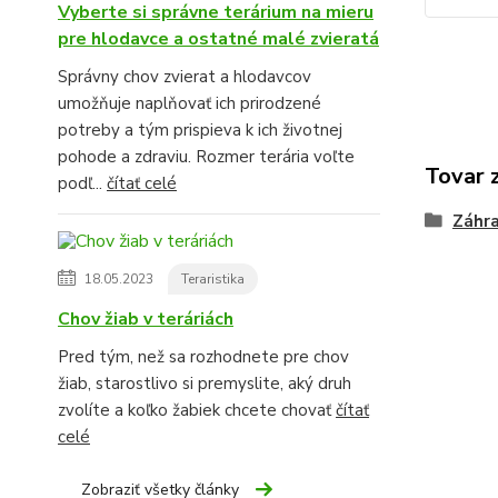
Vyberte si správne terárium na mieru
pre hlodavce a ostatné malé zvieratá
Správny chov zvierat a hlodavcov
umožňuje naplňovať ich prirodzené
potreby a tým prispieva k ich životnej
pohode a zdraviu. Rozmer terária voľte
Tovar 
podľ...
čítať celé
Záhra
18.05.2023
Teraristika
Chov žiab v teráriách
Pred tým, než sa rozhodnete pre chov
žiab, starostlivo si premyslite, aký druh
zvolíte a koľko žabiek chcete chovať
čítať
celé
Zobraziť všetky články