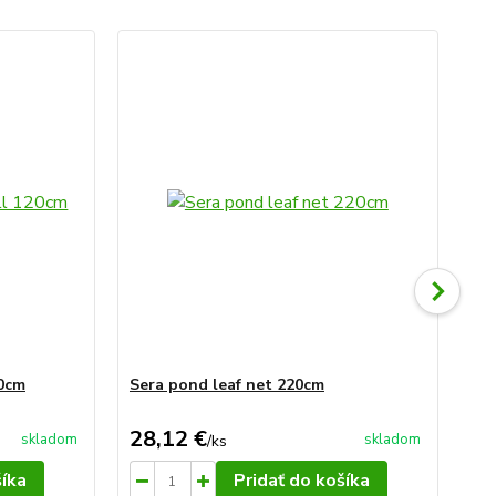
20cm
Sera pond leaf net 220cm
Se
Pr
28,12 €
58
skladom
skladom
/
ks
šíka
Pridať do košíka