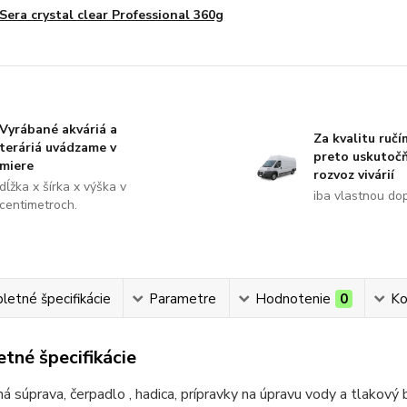
Sera crystal clear Professional 360g
Vyrábané akváriá a
Za kvalitu ručí
teráriá uvádzame v
preto uskutoč
miere
rozvoz vivárií
dĺžka x šírka x výška v
iba vlastnou do
centimetroch.
etné špecifikácie
Parametre
Hodnotenie
0
Ko
tné špecifikácie
 súprava, čerpadlo , hadica, prípravky na úpravu vody a tlakový b