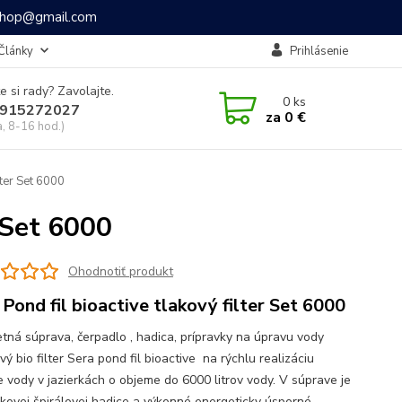
ashop@gmail.com
Články
Prihlásenie
e si rady? Zavolajte.
0
ks
915272027
za
0 €
a, 8-16 hod.)
lter Set 6000
r Set 6000
Ohodnotiť produkt
 Pond fil bioactive tlakový filter Set 6000
tná súprava, čerpadlo , hadica, prípravky na úpravu vody
vý bio filter Sera pond fil bioactive na rýchlu realizáciu
ie vody v jazierkách o objeme do 6000 litrov vody. V súprave je
akovej špirálovej hadice a výkonné energeticky úsporné