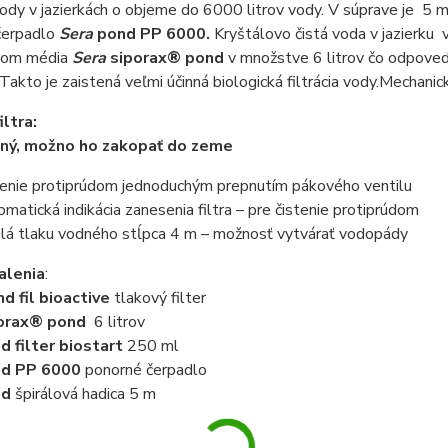
 vody v jazierkách o objeme do 6000 litrov vody. V súprave je 5 
čerpadlo
Sera
pond PP 6000.
Kryštálovo čistá voda v jazierku 
éhom média
Sera
siporax® pond
v množstve 6 litrov čo odpoved
 Takto je zaistená veľmi účinná biologická filtrácia vody.Mechanic
iltra:
ný, možno ho zakopať do zeme
tenie protiprúdom jednoduchým prepnutím pákového ventilu
omatická indikácia zanesenia filtra – pre čistenie protiprúdom
lá tlaku vodného stĺpca 4 m – možnosť vytvárať vodopády
alenia
:
d fil bioactive
tlakový filter
orax® pond
6 litrov
 filter biostart
250 ml
nd PP 6000
ponorné čerpadlo
nd
špirálová hadica 5 m