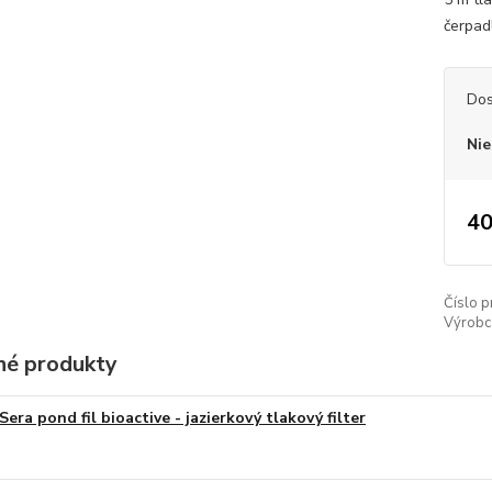
čerpad
Dos
Nie
40
Číslo p
Výrobc
é produkty
Sera pond fil bioactive - jazierkový tlakový filter