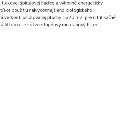
m tlakovej špirálovej hadice a výkonné energeticky
vďaka použitiu najvýkonnejšieho biologického
á veľkosti osidlovacej plochy 1620 m2 pre nitrifikačné
ká filtrácia cez štvorstupňový molitanový filter.