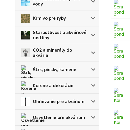
vody
Krmivo pre ryby
Starostlivosť o akváriové
rastliny
CO2 a minerály do
akvária
Štrk, piesky, kamene
Korene a dekorácie
Ohrievanie pre akvárium
Osvetlenie pre akvárium