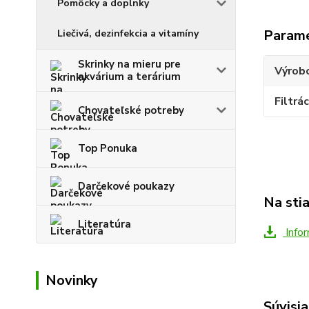
Pomôcky a doplnky
Param
Liečivá, dezinfekcia a vitamíny
Skrinky na mieru pre
Výrob
akvárium a terárium
Filtrác
Chovateľské potreby
Top Ponuka
Darčekové poukazy
Na sti
Literatúra
Infor
Novinky
Súvisia