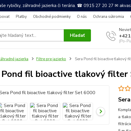
še rybičky, záhradné jazierka či terária. ☎ 0915 27 20 27 ✉ akv
povať
Platby
Obchodné podmienky
O nás
Ochrana súkromia
Neviet
Hľadať
+421
(Po-Pi
áhradné jazierka
Filtre pre jazierko
Sera Pond fil bioactive tlakový fi
 Pond fil bioactive tlakový filte
Sera
Komple
a tlako
filtrác
5 m tl