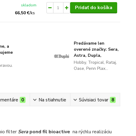
skladom
Pridať do košíka
66,50 €
/
ks
Predávame len
me, a
overené značky: Sera,
ňujeme
Astra, Dupla,
Hobby, Tropical, Rataj,
pravou.
Oase, Penn Plax...
mentáre
0
Na stiahnutie
Súvisiaci tovar
8
io filter
Sera
pond fil bioactive
na rýchlu realizáciu