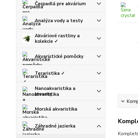
Čerpadlá pre akvárium
Analýza vody a testy
Akváriové rastliny a
kolekcie ✓
Akvaristické pomôcky
Teraristika ✓
Nanoakvaristika a
krevety
Kompl
Morská akvaristika
Komple
Záhradné jazierka
Kompletná