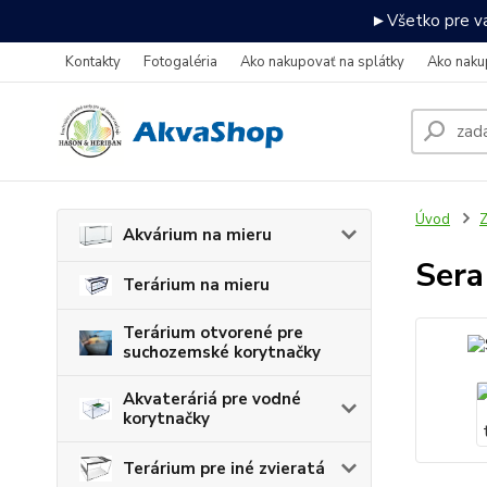
►Všetko pre va
Kontakty
Fotogaléria
Ako nakupovať na splátky
Ako naku
Úvod
Z
Akvárium na mieru
Sera
Terárium na mieru
Terárium otvorené pre
suchozemské korytnačky
Akvateráriá pre vodné
korytnačky
Terárium pre iné zvieratá