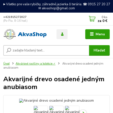
►Všetko pre vaše rybičky, záhradné jazierka či terária. ☎ 0915 27 20 27
✉ akvashop@gmail.com
0
ks
+421915272027
za
0 €
(Po-Pia, 8-16 hod.)
Menu
Hľadať
Úvod
Akváriové rastliny a kolekcie ✓
Akvarijné drevo osadené jedným
anubiasom
Akvarijné drevo osadené jedným
anubiasom