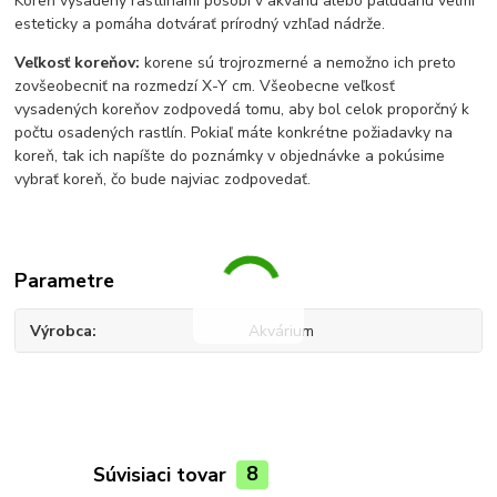
Koreň vysadený rastlinami pôsobí v akváriu alebo paludáriu veľmi
esteticky a pomáha dotvárať prírodný vzhľad nádrže.
Veľkosť koreňov:
korene sú trojrozmerné a nemožno ich preto
zovšeobecniť na rozmedzí X-Y cm. Všeobecne veľkosť
vysadených koreňov zodpovedá tomu, aby bol celok proporčný k
počtu osadených rastlín. Pokiaľ máte konkrétne požiadavky na
koreň, tak ich napíšte do poznámky v objednávke a pokúsime
vybrať koreň, čo bude najviac zodpovedať.
Parametre
Výrobca
Akvárium
Súvisiaci tovar
8