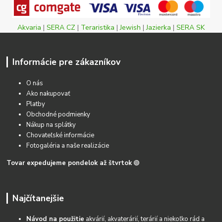
Akvaria
|
SERA CZ
|
Teraristika
|
Jewish
|
Jazierka
|
SERA SK
Informácie pre zákazníkov
O nás
Ako nakupovať
Platby
Obchodné podmienky
Nákup na splátky
Chovateľské informácie
Fotogaléria a naše realizácie
Tovar expedujeme pondelok až štvrtok
🟢
Najčítanejšie
Návod na použitie
akvárií, akvaterárií, terárií a niekoľko rád a