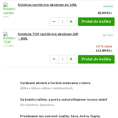
Kolekcia rastlín pre akvárium do 100L
skladom
42,50 €
/
ks
Pridať do košíka
Kolekcia TOP rastlín pre akvárium 200
do 7 dní
- 300L
13 % zľava
112,99 €
/
ks
Pridať do košíka
Vyrábané akváriá a teráriá uvádzame v miere
dĺžka x šírka x výška v centimetroch.
Za kvalitu ručíme, a preto uskutočňujeme rozvoz vivárií
iba vlastnou dopravou.
Predávame len overené značky: Sera, Astra, Dupla,