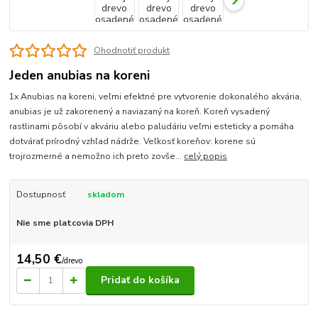
Ohodnotiť produkt
Jeden anubias na koreni
1x Anubias na koreni, veľmi efektné pre vytvorenie dokonalého akvária,
anubias je už zakorenený a naviazaný na koreň. Koreň vysadený
rastlinami pôsobí v akváriu alebo paludáriu veľmi esteticky a pomáha
dotvárať prírodný vzhľad nádrže. Veľkosť koreňov: korene sú
trojrozmerné a nemožno ich preto zovše...
celý popis
Dostupnosť
skladom
Nie sme platcovia DPH
14,50 €
/
drevo
Pridať do košíka