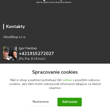
Kontakty
AkvaShop s.r.o.
Igor Heriban
+421915272027
(Po-Pia, 8-16 hod.)
akvashop@gmail.com
Spracovanie cookies
Náš e-shop a partneri potrebujú Váš
súhlas
s použitím súborov
cookies, aby Vám mohli zobrazovať informácie týkajúce sa Vašich
záujmov.
Súhlasím
Nastavenia
Realizujeme prírodné akvária: AkvaShop s.r.o. • IBAN:
SK3911000000002947087849