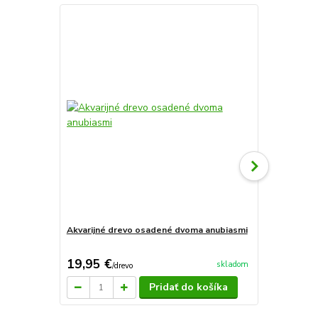
Akvarijné drevo osadené dvoma anubiasmi
Akvarijné d
19,95 €
24,95 €
skladom
/
drevo
/
d
Pridať do košíka