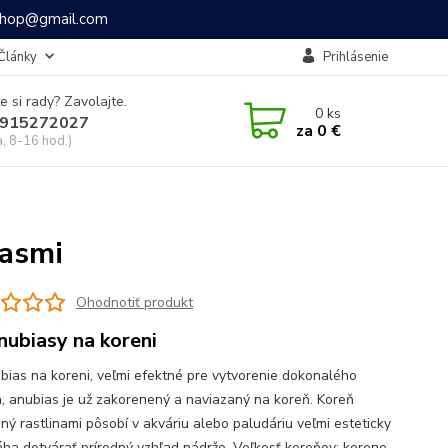
ashop@gmail.com
Články
Prihlásenie
e si rady? Zavolajte.
0
ks
915272027
za
0 €
a, 8-16 hod.)
iasmi
Ohodnotiť produkt
anubiasy na koreni
bias na koreni, veľmi efektné pre vytvorenie dokonalého
a, anubias je už zakorenený a naviazaný na koreň. Koreň
ný rastlinami pôsobí v akváriu alebo paludáriu veľmi esteticky
ha dotvárať prírodný vzhľad nádrže. Veľkosť koreňov: korene