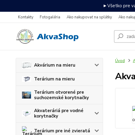
►Všetko pre va
Kontakty
Fotogaléria
Ako nakupovať na splátky
Ako naku
Úvod
A
Akvárium na mieru
Akva
Terárium na mieru
Terárium otvorené pre
suchozemské korytnačky
Akvateráriá pre vodné
korytnačky
Terárium pre iné zvieratá