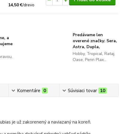
14,50 €
/
drevo
Predávame len
me, a
overené značky: Sera,
ňujeme
Astra, Dupla,
Hobby, Tropical, Rataj,
pravou.
Oase, Penn Plax...
Komentáre
0
Súvisiaci tovar
10
ubias je už zakorenený a naviazaný na koreň.