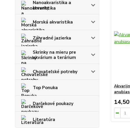
Nanoakvaristika a
krevety
Morská akvaristika
Záhradné jazierka
Skrinky na mieru pre
akvárium a terárium
Chovateľské potreby
Akvarij
Top Ponuka
anubia
14,50
Darčekové poukazy
Literatúra