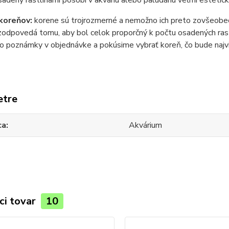
adený rastlinami pôsobí v akváriu alebo paludáriu veľmi estetic
 koreňov:
korene sú trojrozmerné a nemožno ich preto zovšeobe
odpovedá tomu, aby bol celok proporčný k počtu osadených rastl
o poznámky v objednávke a pokúsime vybrať koreň, čo bude najv
etre
ca
Akvárium
ci tovar
10