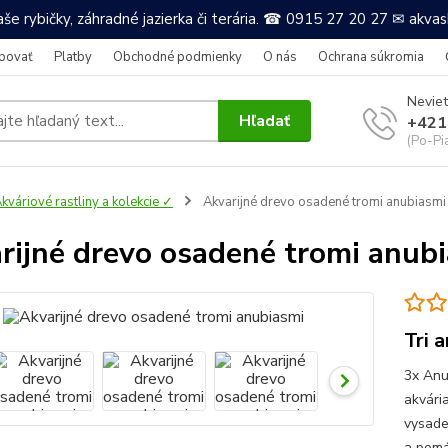
še rybičky, záhradné jazierka či terária. ☎ 0915 27 20 27 ✉ akv
povať
Platby
Obchodné podmienky
O nás
Ochrana súkromia
Neviet
Hľadať
+421
(Po-Pi
kváriové rastliny a kolekcie ✓
Akvarijné drevo osadené tromi anubiasmi
rijné drevo osadené tromi anub
Tri 
3x Anu
akvári
vysade
a pomá