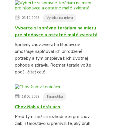
05.12.2023
Výroba na mieru
Vyberte si správne terárium na mieru
pre hlodavce a ostatné malé zvieratá
Správny chov zvierat a hlodavcov
umožňuje naplňovať ich prirodzené
potreby a tým prispieva k ich životnej
pohode a zdraviu. Rozmer terária voľte
podľ...
čítať celé
18.05.2023
Teraristika
Chov žiab v teráriách
Pred tým, než sa rozhodnete pre chov
žiab, starostlivo si premyslite, aký druh