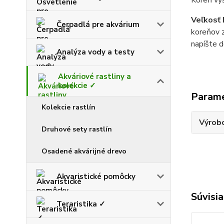
Koreň vys
Veľkosť
Čerpadlá pre akvárium
koreňov z
napíšte d
Analýza vody a testy
Akváriové rastliny a
kolekcie ✓
Param
Kolekcie rastlín
Výrob
Druhové sety rastlín
Osadené akvárijné drevo
Akvaristické pomôcky
Súvisia
Teraristika ✓