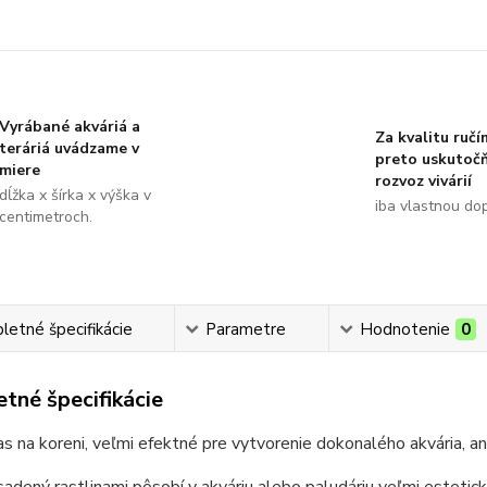
Vyrábané akváriá a
Za kvalitu ručí
teráriá uvádzame v
preto uskutoč
miere
rozvoz vivárií
dĺžka x šírka x výška v
iba vlastnou do
centimetroch.
etné špecifikácie
Parametre
Hodnotenie
0
tné špecifikácie
s na koreni, veľmi efektné pre vytvorenie dokonalého akvária, an