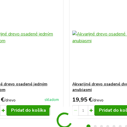
né drevo osadené jedným
Akvarijné drevo osadené d
som
anubiasmi
 €
19,95 €
skladom
/
drevo
/
drevo
Pridať do košíka
Pridať do ko