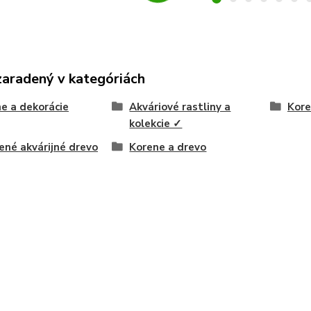
zaradený v kategóriách
e a dekorácie
Akváriové rastliny a
Kore
kolekcie ✓
né akvárijné drevo
Korene a drevo