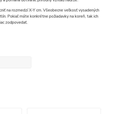
ky a pomáha dotvárať prírodný vzhľad nádrže.
cniť na rozmedzí X-Y cm. Všeobecne veľkosť vysadených
ín. Pokiaľ máte konkrétne požiadavky na koreň, tak ich
iac zodpovedať.