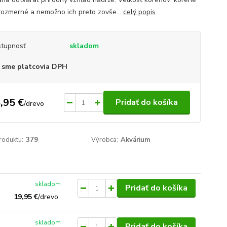
jrozmerné a nemožno ich preto zovše...
celý popis
tupnosť
skladom
 sme platcovia DPH
,95 €
Pridať do košíka
/
drevo
roduktu:
379
Výrobca:
Akvárium
skladom
Pridať do košíka
19,95 €
/
drevo
skladom
Pridať do košíka