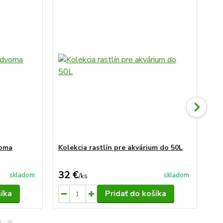
voma
Kolekcia rastlín pre akvárium do 50L
Kol
32 €
42
skladom
skladom
/
ks
šíka
Pridať do košíka