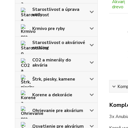
Starostlivosť a úprava
vody
Krmivo pre ryby
Starostlivosť o akváriové
rastliny
CO2 a minerály do
akvária
Štrk, piesky, kamene
Kompl
Korene a dekorácie
Komple
Ohrievanie pre akvárium
3x Anubia
Osvetlenie pre akvárium