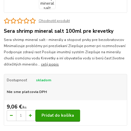
Ohodnotiť produkt
Sera shrimp mineral salt 100ml pre krevetky
Sera shrimp mineral salt - minerály a stopové prvky pre bezobratovcov
Minimalizuje problémy pri prezliekaní Zlepšuje pomer pri rozmnožovaní
Podporuje zdravý rast Posiluje imunitný systém Zlepšuje na minerály
chudú osmóznu vodu Krevetky a iní obyvateľia vody si berú časť životne
dôležitých minerálo...
celý popis
Dostupnosť
skladom
Nie sme platcovia DPH
9,06 €
/
ks
Pridať do košíka