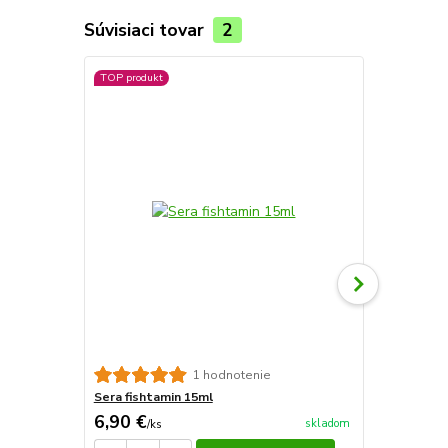
Súvisiaci tovar
2
TOP produkt
Sera fishta
1 hodnotenie
Sera fishtamin 15ml
6,90 €
23,79 €
skladom
/
ks
/
k