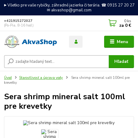
►Všetko pre vaše rybičky, záhradné jazierka či terária. ☎ 0915 27 20 27
✉ akvashop@gmail.com
0
ks
+421915272027
za
0 €
(Po-Pia, 8-16 hod.)
Menu
Hľadať
Úvod
Starostlivosť a úprava vody
Sera shrimp mineral salt 100ml pre
krevetky
Sera shrimp mineral salt 100ml
pre krevetky