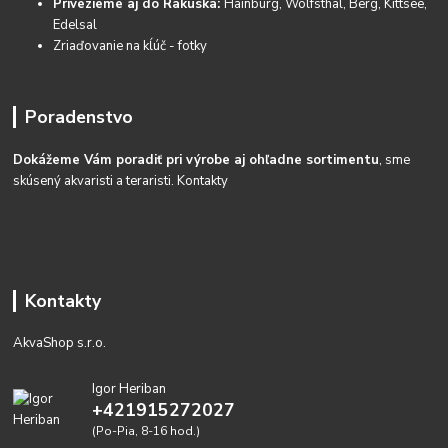
Privezieme aj do Rakúska:
Hainburg, Wolfsthal, Berg, Kittsee,
Edelsal
Zriaďovanie na kĺúč - fotky
Poradenstvo
Dokážeme Vám poradiť pri výrobe aj ohľadne sortimentu
, sme
skúsený akvaristi a teraristi.
Kontakty
Kontakty
AkvaShop s.r.o.
Igor Heriban
+421915272027
(Po-Pia, 8-16 hod.)