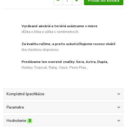
Pridať do košíka
Vyrábané akváriá a teráriá uvádzame v miere
dĺžka x šírka x výška v centimetroch.
Za kvalitu ručíme, a preto uskutočňujeme rozvoz vivárií
iba vlastnou dopravou.
Predávame len overené značky: Sera, Astra, Dupla,
Hobby, Tropical, Rataj, Oase, Penn Plax...
Kompletné špecifikácie
Parametre
Hodnotenie
0