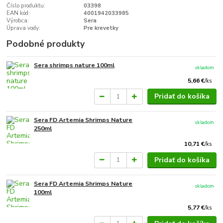
Číslo produktu:
03398
EAN kód:
4001942033985
Výrobca:
Sera
Úprava vody:
Pre krevetky
Podobné produkty
Sera shrimps nature 100ml
skladom
5,66 €
/
ks
Pridať do košíka
Sera FD Artemia Shrimps Nature
skladom
250ml
10,71 €
/
ks
Pridať do košíka
Sera FD Artemia Shrimps Nature
skladom
100ml
5,77 €
/
ks