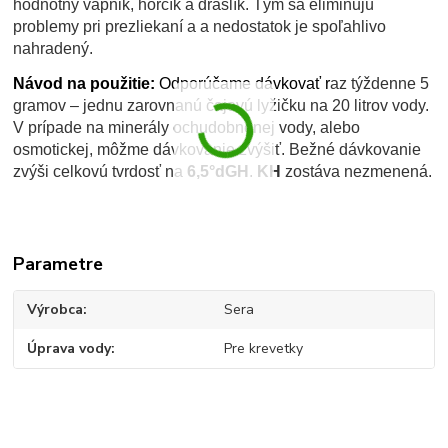
hodnotný vápnik, horčík a draslík. Tým sa eliminujú
problemy pri prezliekaní a a nedostatok je spoľahlivo
nahradený.
Návod na použitie:
Odporúčame dávkovať r
az týždenne 5
gramov – jednu zarovnanú čajovú lyžičku na 20 litrov vody.
V prípade na minerály ochudobnenej vody, alebo
osmotickej, môžme dávkovanie zvýšiť. Bežné dávkovanie
zvýši celkovú tvrdosť na
6,5°dGH
.
KH
zostáva nezmenená.
Parametre
Výrobca
Sera
Úprava vody
Pre krevetky