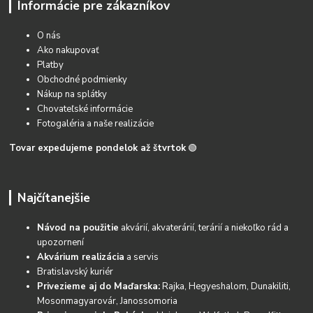
Informácie pre zákazníkov
O nás
Ako nakupovať
Platby
Obchodné podmienky
Nákup na splátky
Chovateľské informácie
Fotogaléria a naše realizácie
Tovar expedujeme pondelok až štvrtok
🟢
Najčítanejšie
Návod na použitie
akvárií, akvaterárií, terárií a niekoľko rád a
upozornení
Akvárium realizácia
a servis
Bratislavský kuriér
Privezieme aj do Maďarska:
Rajka, Hegyeshalom, Dunakiliti,
Mosonmagyarovár, Janossomoria