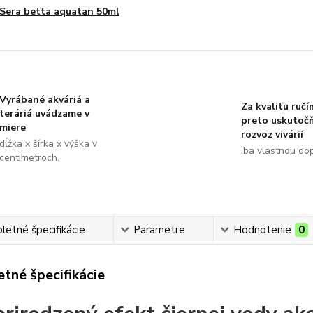
Sera betta aquatan 50ml
Vyrábané akváriá a
Za kvalitu ručí
teráriá uvádzame v
preto uskutoč
miere
rozvoz vivárií
dĺžka x šírka x výška v
iba vlastnou do
centimetroch.
etné špecifikácie
Parametre
Hodnotenie
0
tné špecifikácie