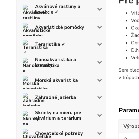
Pre 
Akváriové rastliny a
kolekcie ✓
Vit
Vod
Akvaristické pomôcky
Oka
Žia
Obm
Teraristika ✓
Dlh
Veľ
Nanoakvaristika a
krevety
Sera blac
v trópoch
Morská akvaristika
Záhradné jazierka
Param
Skrinky na mieru pre
akvárium a terárium
Výrob
Chovateľské potreby