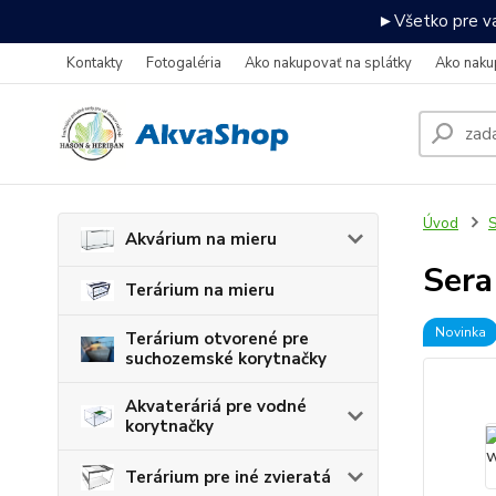
►Všetko pre va
Kontakty
Fotogaléria
Ako nakupovať na splátky
Ako naku
Úvod
S
Akvárium na mieru
Sera
Terárium na mieru
Novinka
Terárium otvorené pre
suchozemské korytnačky
Akvateráriá pre vodné
korytnačky
Terárium pre iné zvieratá