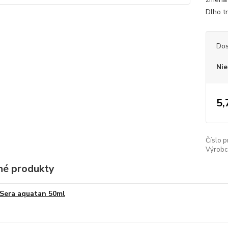
Dlho t
Dos
Nie
5,
Číslo p
Výrobc
é produkty
Sera aquatan 50ml