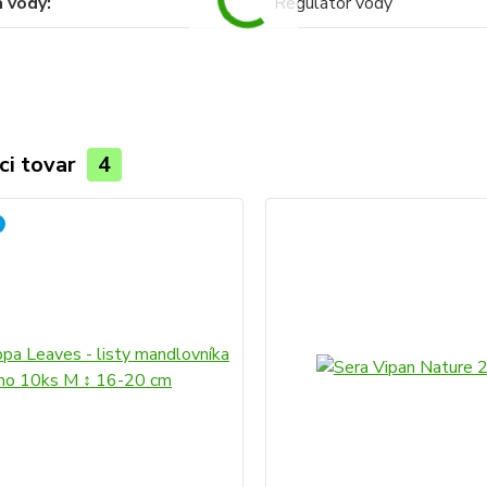
a vody
Regulátor vody
ci tovar
4