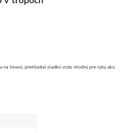
o v trópoch
u na tmavú, priehľadnú sladkú vodu vhodnú pre ryby ako