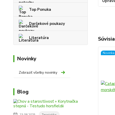
Úprav
Top Ponuka
Darčekové poukazy
Literatúra
Súvisia
Novinka
Novinky
Zobraziť všetky novinky
Blog
23.08.2025
Teraristika