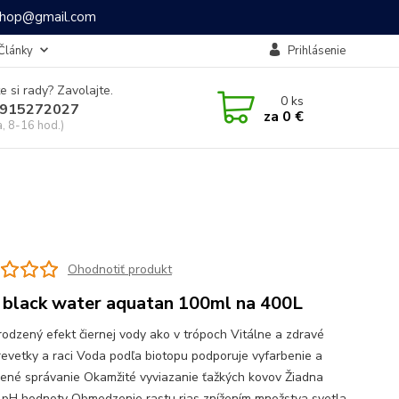
ashop@gmail.com
Články
Prihlásenie
e si rady? Zavolajte.
0
ks
915272027
za
0 €
a, 8-16 hod.)
Ohodnotiť produkt
 black water aquatan 100ml na 400L
irodzený efekt čiernej vody ako v trópoch Vitálne a zdravé
krevetky a raci Voda podľa biotopu podporuje vyfarbenie a
zené správanie Okamžité vyviazanie ťažkých kovov Žiadna
pH hodnoty Obmedzenie rastu rias znížením množstva svetla