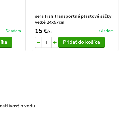
sera Fish transportné plastové sáčky
Se
veľké 24x57cm
uhl
15 €
24
Skladom
skladom
/
ks
šíka
Pridať do košíka
ostlivosť o vodu