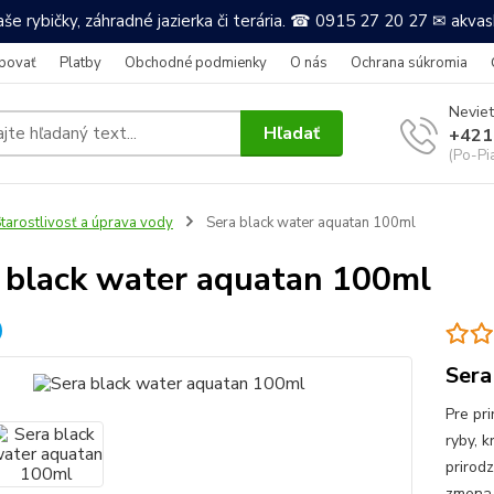
še rybičky, záhradné jazierka či terária. ☎ 0915 27 20 27 ✉ akv
povať
Platby
Obchodné podmienky
O nás
Ochrana súkromia
Neviet
Hľadať
+421
(Po-Pi
tarostlivosť a úprava vody
Sera black water aquatan 100ml
 black water aquatan 100ml
Sera
Pre pr
ryby, 
prirod
zmena 