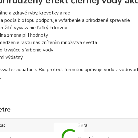
prirodzený efekt čiernej vody ak
álne a zdravé ryby, krevetky a raci
a podľa biotopu podporuje vyfarbenie a prirodzené správanie
mžité vyviazanie ťažkých kovov
dna zmena pH hodnoty
edzenie rastu rias znížením množstva svetla
o trvajúce sfarbenie vody
mi výdatný
kwater aquatan s Bio protect formulou upravuje vodu z vodovod
.
etre
ca
Sera