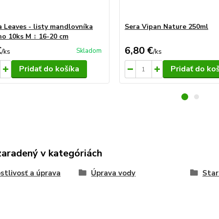
 Leaves - listy mandlovníka
Sera Vipan Nature 250ml
o 10ks M ↕ 16-20 cm
€
6,80 €
Skladom
/
ks
/
ks
Pridať do košíka
Pridať do ko
zaradený v kategóriách
stlivosť a úprava
Úprava vody
Star