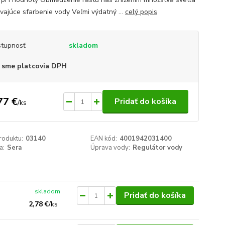
rvajúce sfarbenie vody Veľmi výdatný ...
celý popis
tupnosť
skladom
 sme platcovia DPH
77 €
Pridať do košíka
/
ks
roduktu:
03140
EAN kód:
4001942031400
a:
Sera
Úprava vody:
Regulátor vody
skladom
Pridať do košíka
2,78 €
/
ks