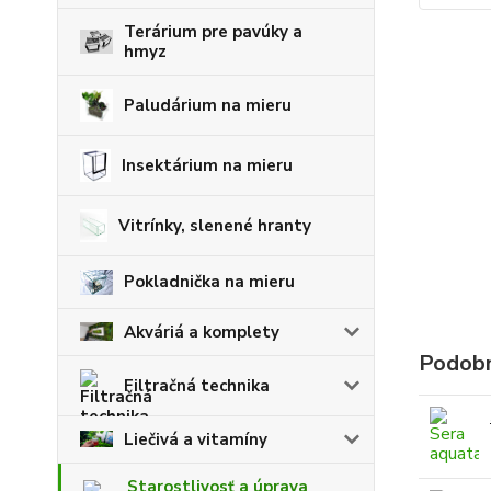
Terárium pre pavúky a
hmyz
Paludárium na mieru
Insektárium na mieru
Vitrínky, slenené hranty
Pokladnička na mieru
Akváriá a komplety
Podobn
Filtračná technika
Liečivá a vitamíny
Starostlivosť a úprava