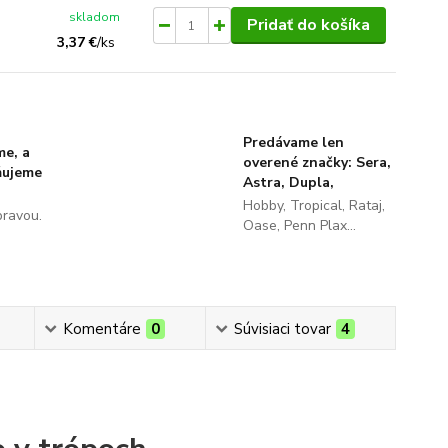
skladom
Pridať do košíka
3,37 €
/
ks
Predávame len
me, a
overené značky: Sera,
ňujeme
Astra, Dupla,
Hobby, Tropical, Rataj,
pravou.
Oase, Penn Plax...
Komentáre
0
Súvisiaci tovar
4