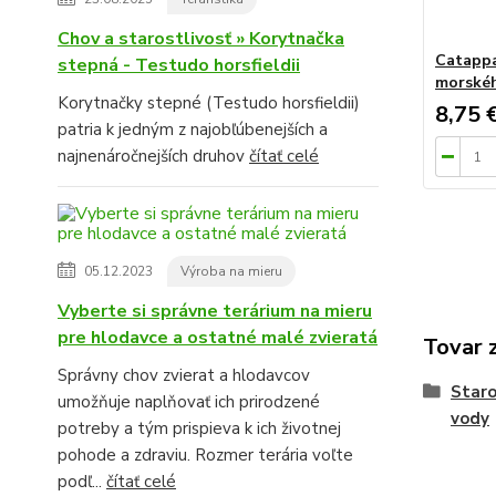
Chov a starostlivosť » Korytnačka
Catappa
stepná - Testudo horsfieldii
morskéh
Korytnačky stepné (Testudo horsfieldii)
8,75 
patria k jedným z najobľúbenejších a
najnenáročnejších druhov
čítať celé
05.12.2023
Výroba na mieru
Vyberte si správne terárium na mieru
pre hlodavce a ostatné malé zvieratá
Tovar 
Správny chov zvierat a hlodavcov
Staro
umožňuje naplňovať ich prirodzené
vody
potreby a tým prispieva k ich životnej
pohode a zdraviu. Rozmer terária voľte
podľ...
čítať celé