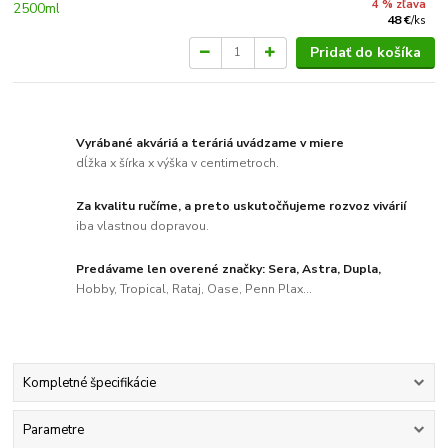
4 % zľava
48 €
/
ks
Pridať do košíka
Vyrábané akváriá a teráriá uvádzame v miere
dĺžka x šírka x výška v centimetroch.
Za kvalitu ručíme, a preto uskutočňujeme rozvoz vivárií
iba vlastnou dopravou.
Predávame len overené značky: Sera, Astra, Dupla,
Hobby, Tropical, Rataj, Oase, Penn Plax...
Kompletné špecifikácie
Parametre