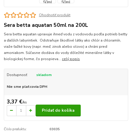
Ohodnotiť produkt
Sera betta aquatan 50ml na 200L
Sera betta aquatan upravuje ihneď vodu z vodovodu podľa potrieb betty
a ďalších labyrintiek. Odstraňuje škodlivé látky ako chlór a chloramín,
viaže ťažké kovy (napr. meď, zinok alebo olovo) a chráni pred
amoniakom. Súčasne dodáva do vody dôležité minerálne látky v
biologickej forme, čo prospieva...
celý popis
Dostupnosť
skladom
Nie sme platcovia DPH
3,37 €
/
ks
Pridať do košíka
Číslo produktu:
03035