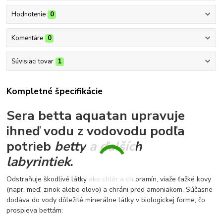
Hodnotenie
0
Komentáre
0
Súvisiaci tovar
1
Kompletné špecifikácie
Sera betta aquatan upravuje
ihneď vodu z vodovodu podľa
potrieb
betty a ďalších
labyrintiek
.
Odstraňuje škodlivé látky ako chlór a chloramín, viaže ťažké kovy
(napr. meď, zinok alebo olovo) a chráni pred amoniakom. Súčasne
dodáva do vody dôležité minerálne látky v biologickej forme, čo
prospieva bettám: