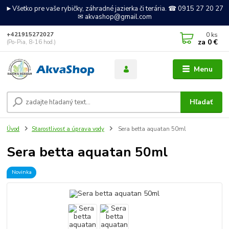
►Všetko pre vaše rybičky, záhradné jazierka či terária. ☎ 0915 27 20 27
✉ akvashop@gmail.com
0
ks
+421915272027
za
0 €
(Po-Pia, 8-16 hod.)
Menu
Hľadať
Úvod
Starostlivosť a úprava vody
Sera betta aquatan 50ml
Sera betta aquatan 50ml
Novinka