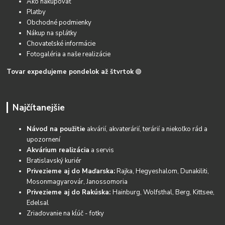
Ako nakupovať
Platby
Obchodné podmienky
Nákup na splátky
Chovateľské informácie
Fotogaléria a naše realizácie
Tovar expedujeme pondelok až štvrtok
🟢
Najčítanejšie
Návod na použitie
akvárií, akvaterárií, terárií a niekoľko rád a
upozornení
Akvárium realizácia
a servis
Bratislavský kuriér
Privezieme aj do Maďarska:
Rajka, Hegyeshalom, Dunakiliti,
Mosonmagyarovár, Janossomoria
Privezieme aj do Rakúska:
Hainburg, Wolfsthal, Berg, Kittsee,
Edelsal
Zriaďovanie na kĺúč - fotky