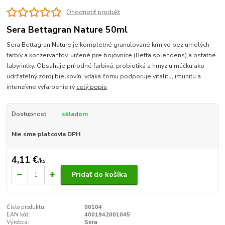
Ohodnotiť produkt
Sera Bettagran Nature 50ml
Sera Bettagran Nature je kompletné granulované krmivo bez umelých
farbív a konzervantov, určené pre bojovnice (Betta splendens) a ostatné
labyrintky. Obsahuje prírodné farbivá, probiotiká a hmyziu múčku ako
udržateľný zdroj bielkovín, vďaka čomu podporuje vitalitu, imunitu a
intenzívne vyfarbenie rý
celý popis
Dostupnosť
skladom
Nie sme platcovia DPH
4,11 €
/
ks
Pridať do košíka
Číslo produktu:
00104
EAN kód:
4001942001045
Výrobca:
Sera