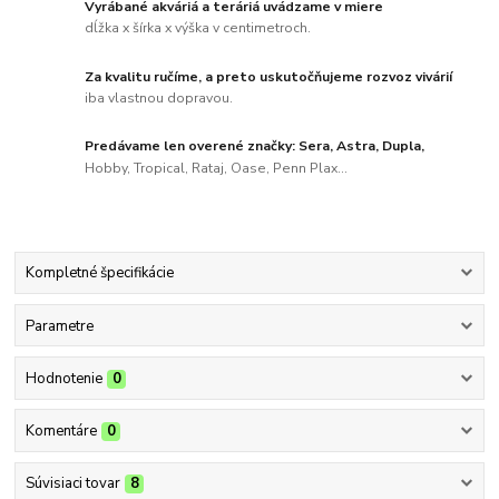
Vyrábané akváriá a teráriá uvádzame v miere
dĺžka x šírka x výška v centimetroch.
Za kvalitu ručíme, a preto uskutočňujeme rozvoz vivárií
iba vlastnou dopravou.
Predávame len overené značky: Sera, Astra, Dupla,
Hobby, Tropical, Rataj, Oase, Penn Plax...
Kompletné špecifikácie
Parametre
Hodnotenie
0
Komentáre
0
Súvisiaci tovar
8