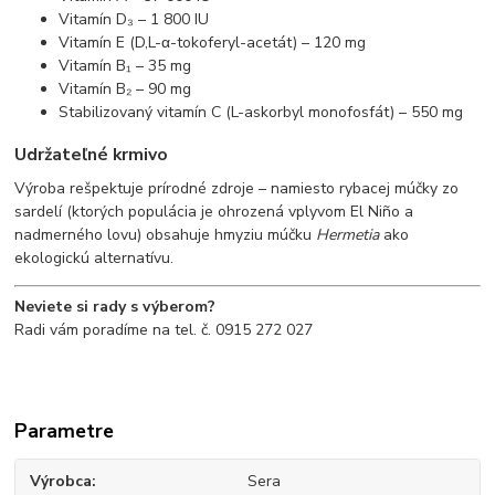
Vitamín D₃ – 1 800 IU
Vitamín E (D,L-α-tokoferyl-acetát) – 120 mg
Vitamín B₁ – 35 mg
Vitamín B₂ – 90 mg
Stabilizovaný vitamín C (L-askorbyl monofosfát) – 550 mg
Udržateľné krmivo
Výroba rešpektuje prírodné zdroje – namiesto rybacej múčky zo
sardelí (ktorých populácia je ohrozená vplyvom El Niño a
nadmerného lovu) obsahuje hmyziu múčku
Hermetia
ako
ekologickú alternatívu.
Neviete si rady s výberom?
Radi vám poradíme na tel. č. 0915 272 027
Parametre
Výrobca
Sera