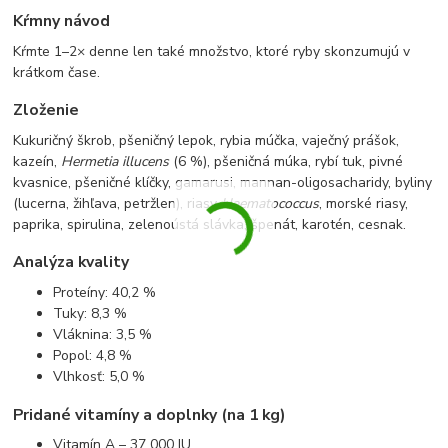
Kŕmny návod
Kŕmte 1–2× denne len také množstvo, ktoré ryby skonzumujú v
krátkom čase.
Zloženie
Kukuričný škrob, pšeničný lepok, rybia múčka, vaječný prášok,
kazeín,
Hermetia illucens
(6 %), pšeničná múka, rybí tuk, pivné
kvasnice, pšeničné klíčky, gamarusi, mannan-oligosacharidy, byliny
(lucerna, žihľava, petržlen), riasy
Haematococcus
, morské riasy,
paprika, spirulina, zelenoústá slávka, špenát, karotén, cesnak.
Analýza kvality
Proteíny: 40,2 %
Tuky: 8,3 %
Vláknina: 3,5 %
Popol: 4,8 %
Vlhkosť: 5,0 %
Pridané vitamíny a doplnky (na 1 kg)
Vitamín A – 37 000 IU