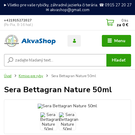
►Všetko pre vaše rybičky, záhradné jazierka či terária. ☎ 0915 27 20 27
✉ akvashop@gmail.com
0
ks
+421915272027
za
0 €
(Po-Pia, 8-16 hod.)
Menu
Hľadať
Úvod
Krmivo pre ryby
Sera Bettagran Nature 50ml
Sera Bettagran Nature 50ml