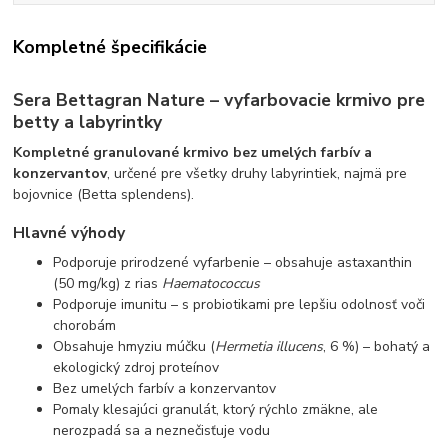
Kompletné špecifikácie
Sera Bettagran Nature – vyfarbovacie krmivo pre
betty a labyrintky
Kompletné granulované krmivo bez umelých farbív a
konzervantov
, určené pre všetky druhy labyrintiek, najmä pre
bojovnice (Betta splendens).
Hlavné výhody
Podporuje prirodzené vyfarbenie – obsahuje astaxanthin
(50 mg/kg) z rias
Haematococcus
Podporuje imunitu – s probiotikami pre lepšiu odolnosť voči
chorobám
Obsahuje hmyziu múčku (
Hermetia illucens
, 6 %) – bohatý a
ekologický zdroj proteínov
Bez umelých farbív a konzervantov
Pomaly klesajúci granulát, ktorý rýchlo zmäkne, ale
nerozpadá sa a neznečisťuje vodu