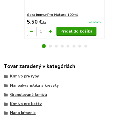
Sera ImmunPro Nature 100ml
Sera ImmunP
5,50 €
5,50 €
Skladom
/
ks
/
ks
Pridať do košíka
Tovar zaradený v kategóriách
Krmivo pre ryby
Nanoakvaristika a krevety
Granulované krmivá
Krmivo pre betty
Nano kŕmenie