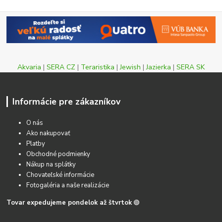
Akvaria
|
SERA CZ
|
Teraristika
|
Jewish
|
Jazierka
|
SERA SK
Informácie pre zákazníkov
O nás
Ako nakupovať
Platby
Obchodné podmienky
Nákup na splátky
Chovateľské informácie
Fotogaléria a naše realizácie
Tovar expedujeme pondelok až štvrtok
🟢