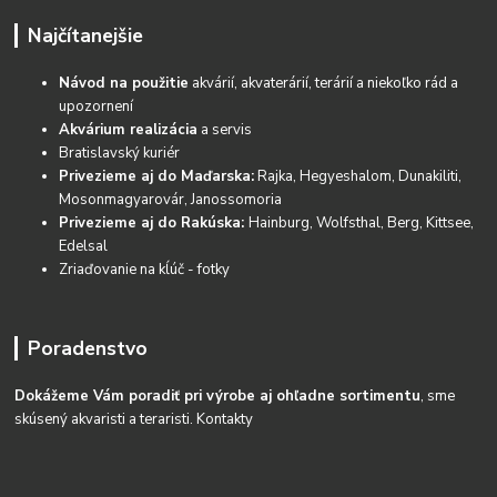
Najčítanejšie
Návod na použitie
akvárií, akvaterárií, terárií a niekoľko rád a
upozornení
Akvárium realizácia
a servis
Bratislavský kuriér
Privezieme aj do Maďarska:
Rajka, Hegyeshalom, Dunakiliti,
Mosonmagyarovár, Janossomoria
Privezieme aj do Rakúska:
Hainburg, Wolfsthal, Berg, Kittsee,
Edelsal
Zriaďovanie na kĺúč - fotky
Poradenstvo
Dokážeme Vám poradiť pri výrobe aj ohľadne sortimentu
, sme
skúsený akvaristi a teraristi.
Kontakty