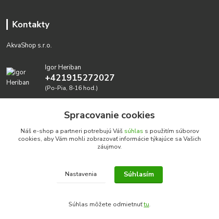
Kontakty
AkvaShop s.r.o.
Igor Heriban
+421915272027
(Po-Pia, 8-16 hod.)
akvashop@gmail.com
Spracovanie cookies
Náš e-shop a partneri potrebujú Váš
súhlas
s použitím súborov
cookies, aby Vám mohli zobrazovať informácie týkajúce sa Vašich
záujmov.
Súhlasím
Nastavenia
Realizujeme prírodné akvária: AkvaShop s.r.o. • IBAN:
SK3911000000002947087849
Súhlas môžete odmietnuť
tu
.
google-site-verification=0nmJ-HDbfWgdf7hn3NpxYEsEo-