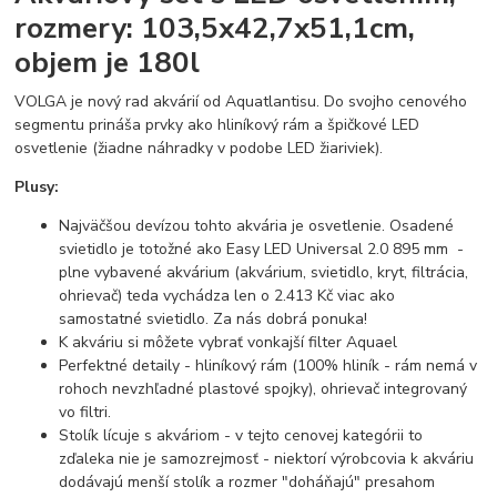
rozmery: 103,5x42,7x51,1cm,
objem je 180l
VOLGA je nový rad akvárií od Aquatlantisu. Do svojho cenového
segmentu prináša prvky ako hliníkový rám a špičkové LED
osvetlenie (žiadne náhradky v podobe LED žiariviek).
Plusy:
Najväčšou devízou tohto akvária je osvetlenie. Osadené
svietidlo je totožné ako Easy LED Universal 2.0 895 mm -
plne vybavené akvárium (akvárium, svietidlo, kryt, filtrácia,
ohrievač) teda vychádza len o 2.413 Kč viac ako
samostatné svietidlo. Za nás dobrá ponuka!
K akváriu si môžete vybrať vonkajší filter Aquael
Perfektné detaily - hliníkový rám (100% hliník - rám nemá v
rohoch nevzhľadné plastové spojky), ohrievač integrovaný
vo filtri.
Stolík lícuje s akváriom - v tejto cenovej kategórii to
zďaleka nie je samozrejmosť - niektorí výrobcovia k akváriu
dodávajú menší stolík a rozmer "doháňajú" presahom