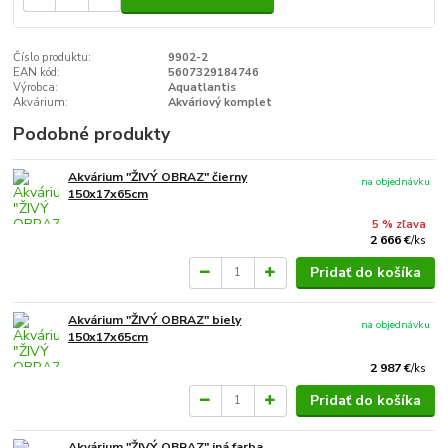
Číslo produktu:
9902-2
EAN kód:
5607329184746
Výrobca:
Aquatlantis
Akvárium:
Akváriový komplet
Podobné produkty
Akvárium "ŽIVÝ OBRAZ" čierny
na objednávku
150x17x65cm
5 % zľava
2 666 €
/
ks
Pridať do košíka
Akvárium "ŽIVÝ OBRAZ" biely
na objednávku
150x17x65cm
2 987 €
/
ks
Pridať do košíka
Akvárium "ŽIVÝ OBRAZ" iná farba