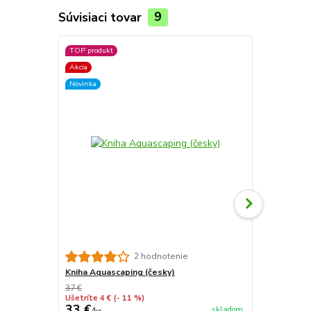
Súvisiaci tovar
9
TOP produkt
Akcia
Novinka
Substrát Sta
2 hodnotenie
Kniha Aquascaping (česky)
37 €
Ušetríte 4 €
(- 11 %)
33 €
4,50 €
skladom