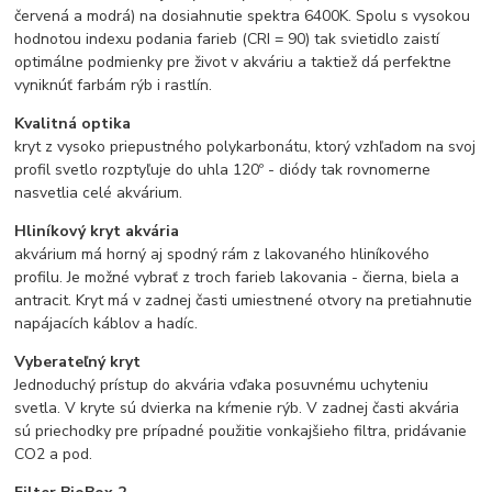
červená a modrá) na dosiahnutie spektra 6400K. Spolu s vysokou
hodnotou indexu podania farieb (CRI = 90) tak svietidlo zaistí
optimálne podmienky pre život v akváriu a taktiež dá perfektne
vyniknúť farbám rýb i rastlín.
Kvalitná optika
kryt z vysoko priepustného polykarbonátu, ktorý vzhľadom na svoj
profil svetlo rozptyľuje do uhla 120º - diódy tak rovnomerne
nasvetlia celé akvárium.
Hliníkový kryt akvária
akvárium má horný aj spodný rám z lakovaného hliníkového
profilu. Je možné vybrať z troch farieb lakovania - čierna, biela a
antracit. Kryt má v zadnej časti umiestnené otvory na pretiahnutie
napájacích káblov a hadíc.
Vyberateľný kryt
Jednoduchý prístup do akvária vďaka posuvnému uchyteniu
svetla. V kryte sú dvierka na kŕmenie rýb. V zadnej časti akvária
sú priechodky pre prípadné použitie vonkajšieho filtra, pridávanie
CO2 a pod.