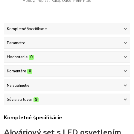
Hobby, Tropical, Rataj, Oase, Penn Plax...
Kompletné špecifikácie
Parametre
Hodnotenie
0
Komentáre
0
Na stiahnutie
Súvisiaci tovar
9
Kompletné špecifikácie
Akváriový set s LED osvetlením,