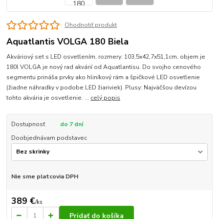
Ohodnotiť produkt
Aquatlantis VOLGA 180 Biela
Akváriový set s LED osvetlením, rozmery: 103,5x42,7x51,1cm, objem je
180l VOLGA je nový rad akvárií od Aquatlantisu. Do svojho cenového
segmentu prináša prvky ako hliníkový rám a špičkové LED osvetlenie
(žiadne náhradky v podobe LED žiariviek). Plusy: Najväčšou devízou
tohto akvária je osvetlenie. ...
celý popis
Dostupnosť
do 7 dní
Doobjednávam podstavec
Nie sme platcovia DPH
389 €
/
ks
Pridať do košíka