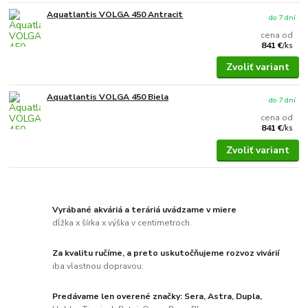
Aquatlantis VOLGA 450 Antracit
do 7 dní
cena od
841 €
/
ks
Zvoliť variant
Aquatlantis VOLGA 450 Biela
do 7 dní
cena od
841 €
/
ks
Zvoliť variant
Vyrábané akváriá a teráriá uvádzame v miere
dĺžka x šírka x výška v centimetroch.
Za kvalitu ručíme, a preto uskutočňujeme rozvoz vivárií
iba vlastnou dopravou.
Predávame len overené značky: Sera, Astra, Dupla,