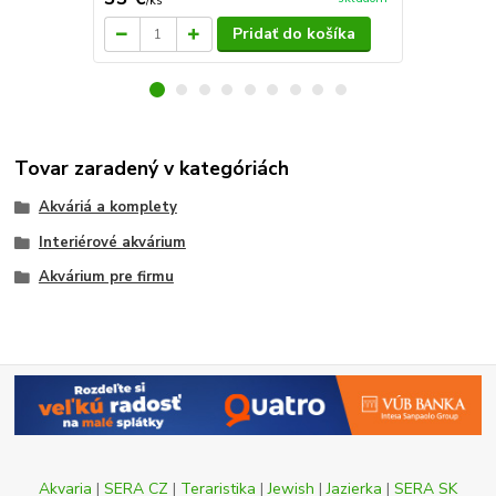
/
ks
/
ks
Pridať do košíka
Tovar zaradený v kategóriách
Akváriá a komplety
Interiérové akvárium
Akvárium pre firmu
Akvaria
|
SERA CZ
|
Teraristika
|
Jewish
|
Jazierka
|
SERA SK