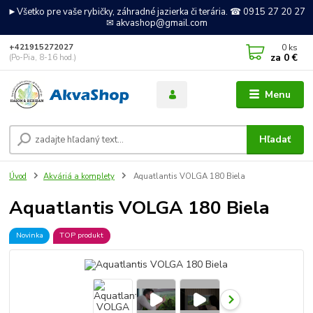
►Všetko pre vaše rybičky, záhradné jazierka či terária. ☎ 0915 27 20 27
✉ akvashop@gmail.com
0
ks
+421915272027
za
0 €
(Po-Pia, 8-16 hod.)
Menu
Hľadať
Úvod
Akváriá a komplety
Aquatlantis VOLGA 180 Biela
Aquatlantis VOLGA 180 Biela
Novinka
TOP produkt