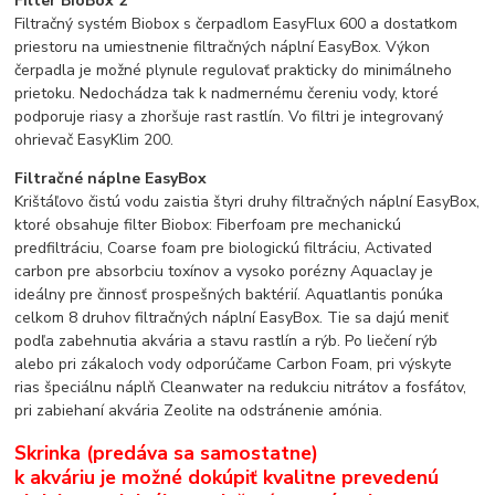
Filter BioBox 2
Filtračný systém Biobox s čerpadlom EasyFlux 600 a dostatkom
priestoru na umiestnenie filtračných náplní EasyBox. Výkon
čerpadla je možné plynule regulovať prakticky do minimálneho
prietoku. Nedochádza tak k nadmernému čereniu vody, ktoré
podporuje riasy a zhoršuje rast rastlín. Vo filtri je integrovaný
ohrievač EasyKlim 200.
Filtračné náplne EasyBox
Krištáľovo čistú vodu zaistia štyri druhy filtračných náplní EasyBox,
ktoré obsahuje filter Biobox: Fiberfoam pre mechanickú
predfiltráciu, Coarse foam pre biologickú filtráciu, Activated
carbon pre absorbciu toxínov a vysoko porézny Aquaclay je
ideálny pre činnosť prospešných baktérií. Aquatlantis ponúka
celkom 8 druhov filtračných náplní EasyBox. Tie sa dajú meniť
podľa zabehnutia akvária a stavu rastlín a rýb. Po liečení rýb
alebo pri zákaloch vody odporúčame Carbon Foam, pri výskyte
rias špeciálnu náplň Cleanwater na redukciu nitrátov a fosfátov,
pri zabiehaní akvária Zeolite na odstránenie amónia.
Skrinka (predáva sa samostatne)
k akváriu je možné dokúpiť kvalitne prevedenú