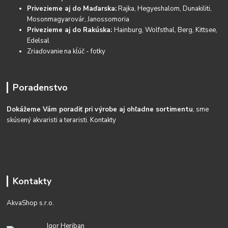
Privezieme aj do Maďarska:
Rajka, Hegyeshalom, Dunakiliti,
Mosonmagyarovár, Janossomoria
Privezieme aj do Rakúska:
Hainburg, Wolfsthal, Berg, Kittsee,
Edelsal
Zriaďovanie na kĺúč - fotky
Poradenstvo
Dokážeme Vám poradiť pri výrobe aj ohľadne sortimentu
, sme
skúsený akvaristi a teraristi.
Kontakty
Kontakty
AkvaShop s.r.o.
Igor Heriban