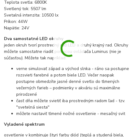
Teplota svetla: 6800K
Svetlený tok: 5507 lm
Svetalná intenzita: 10500 lx
Príkon: 44W
Napätie: 24V
Dva samostatné LED okruhy
jeden okruh tvorí prostredný rad LED a druhý krajný rad. Okruhy
môžete samostatne riadiť pomocou ovládača Luminus (nie je
súčasťou). Môžete tak napríklad:
verne simulovať západ a východ slnka - ráno sa postupne
rozsvieti farebné a potom biele LED. Večer naopak
postupne obmedzíte jasné denné svetlo do tlmených
večerných farieb – podmienky v akváriu sú maximálne
prirodzené
časť dňa môžete svietiť iba prostredným radom ľad - tzv.
"svetelná siesta"
môžete nastaviť tlmené nočné osvetlenie - mesačný svit
Vyladené spektrum
osvetlenie v kombinuje štyri farby diód (teplá a studená biela,