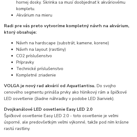
hornej dosky. Skrinka sa musí doobjednať k akváriovému
kompletu.
Akvárium na mieru
Radi pre vás preto vytvoríme kompletný návrh na akvárium,
ktorý obsahuje:
Návrh na hardscape (substrát, kamene, korene)
Návrh na layout (rastliny)
CO2 príslušenstvo
Prípravky
Technické príslušenstvo
Kompletné zriadenie
VOLGA je nový rad akvárií od Aquatlantisu.
Do svojho
cenového segmentu prináša prvky ako hliníkový rám a špičkové
LED osvetlenie (žiadne náhradky v podobe LED žiariviek).
Dvojkanálové LED osvetlenie Easy LED 2.0
Špičkové osvetlenie Easy LED 2.0 - toto osvetlenie je veľmi
úsporné, ale predovšetkým veľmi výkonné, takže pod ním krásne
rastú rastliny.