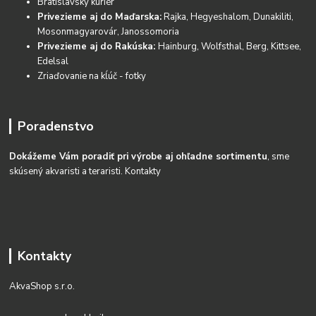
Bratislavský kuriér
Privezieme aj do Maďarska:
Rajka, Hegyeshalom, Dunakiliti,
Mosonmagyarovár, Janossomoria
Privezieme aj do Rakúska:
Hainburg, Wolfsthal, Berg, Kittsee,
Edelsal
Zriaďovanie na kĺúč - fotky
Poradenstvo
Dokážeme Vám poradiť pri výrobe aj ohľadne sortimentu
, sme
skúsený akvaristi a teraristi.
Kontakty
Kontakty
AkvaShop s.r.o.