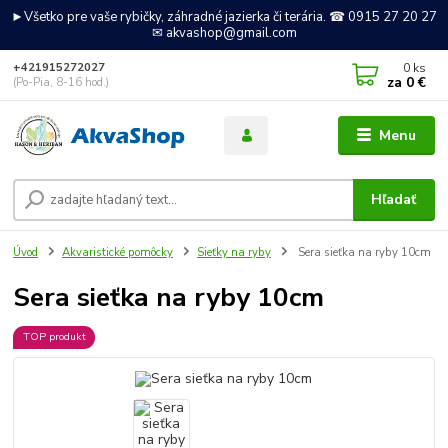
►Všetko pre vaše rybičky, záhradné jazierka či terária. ☎ 0915 27 20 27
✉ akvashop@gmail.com
0
ks
+421915272027
za
0 €
(Po-Pia, 8-16 hod.)
Menu
Hľadať
Úvod
Akvaristické pomôcky
Sieťky na ryby
Sera sieťka na ryby 10cm
Sera sieťka na ryby 10cm
TOP produkt