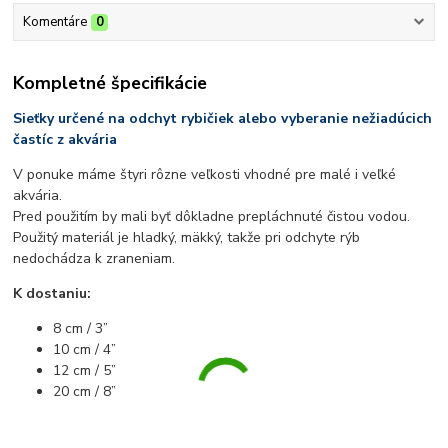
Komentáre
0
Kompletné špecifikácie
Sieťky určené na odchyt rybičiek alebo vyberanie nežiadúcich
častíc z akvária
V ponuke máme štyri rôzne veľkosti vhodné pre malé i veľké
akvária.
Pred použitím by mali byť dôkladne prepláchnuté čistou vodou.
Použitý materiál je hladký, mäkký, takže pri odchyte rýb
nedochádza k zraneniam.
K dostaniu:
8 cm / 3”
10 cm / 4”
12 cm / 5”
20 cm / 8”