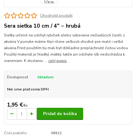
Ohodnotiť produkt
Sera sieťka 10 cm / 4" − hrubá
Sieťky určené na odchyt rybičiek alebo vyberanie nežiadúcich častíc z
akvária V ponuke máme štyri rôzne veľkosti vhodné pre malé i veľké
akvária.Pred použitím by mali byť dôkladne prepláchnuté čistou vodou.
Použitý materiál je hladký, mäkký, takže pri odchyte rýb nedochádza k
zraneniam. K dostaniu: ...
celý popis
Dostupnosť
Skladom
Nie sme platcovia DPH
1,95 €
/
ks
Pridať do košíka
Číslo produktu:
08822