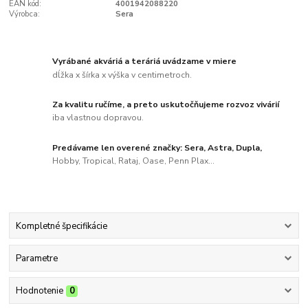
EAN kód:
4001942088220
Výrobca:
Sera
Vyrábané akváriá a teráriá uvádzame v miere
dĺžka x šírka x výška v centimetroch.
Za kvalitu ručíme, a preto uskutočňujeme rozvoz vivárií
iba vlastnou dopravou.
Predávame len overené značky: Sera, Astra, Dupla,
Hobby, Tropical, Rataj, Oase, Penn Plax...
Kompletné špecifikácie
Parametre
Hodnotenie
0