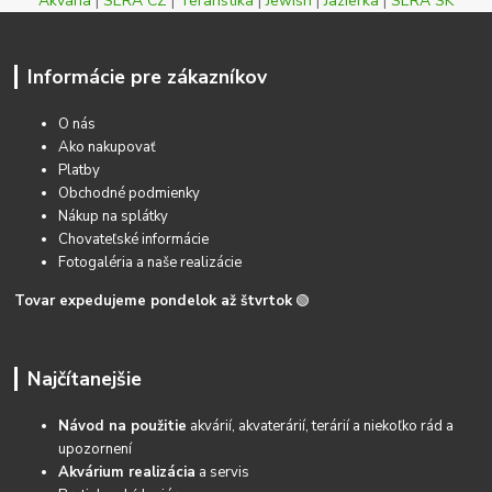
Akvaria
|
SERA CZ
|
Teraristika
|
Jewish
|
Jazierka
|
SERA SK
Informácie pre zákazníkov
O nás
Ako nakupovať
Platby
Obchodné podmienky
Nákup na splátky
Chovateľské informácie
Fotogaléria a naše realizácie
Tovar expedujeme pondelok až štvrtok
🟢
Najčítanejšie
Návod na použitie
akvárií, akvaterárií, terárií a niekoľko rád a
upozornení
Akvárium realizácia
a servis