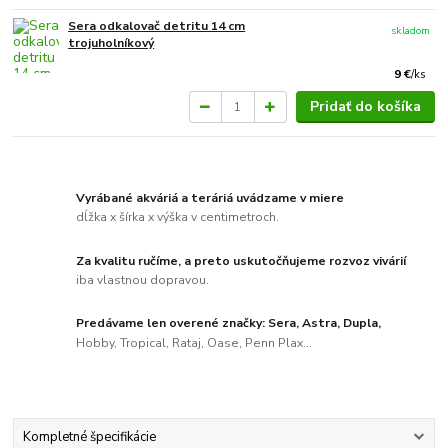
Sera odkalovač detritu 14 cm
skladom
trojuholníkový
9 €
/
ks
Pridať do košíka
Vyrábané akváriá a teráriá uvádzame v miere
dĺžka x šírka x výška v centimetroch.
Za kvalitu ručíme, a preto uskutočňujeme rozvoz vivárií
iba vlastnou dopravou.
Predávame len overené značky: Sera, Astra, Dupla,
Hobby, Tropical, Rataj, Oase, Penn Plax...
Kompletné špecifikácie