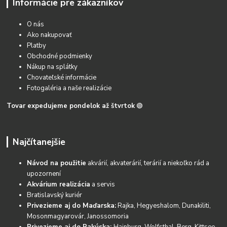
Informácie pre zákazníkov
O nás
Ako nakupovať
Platby
Obchodné podmienky
Nákup na splátky
Chovateľské informácie
Fotogaléria a naše realizácie
Tovar expedujeme pondelok až štvrtok
🟢
Najčítanejšie
Návod na použitie
akvárií, akvaterárií, terárií a niekoľko rád a
upozornení
Akvárium realizácia
a servis
Bratislavský kuriér
Privezieme aj do Maďarska:
Rajka, Hegyeshalom, Dunakiliti,
Mosonmagyarovár, Janossomoria