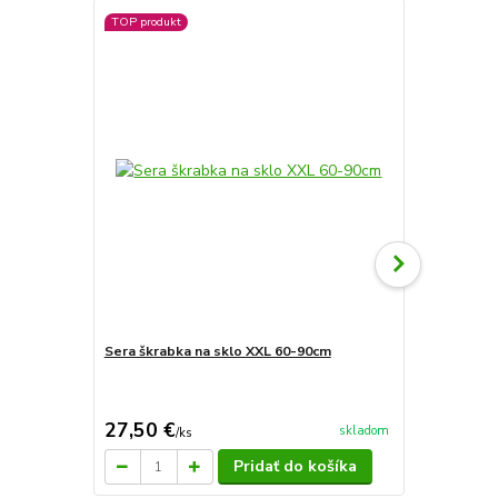
TOP produkt
Sera škrabka na sklo XXL 60-90cm
Sera sieťka 
20cm
5 €
Ušetríte 0,60
27,50 €
4,40 €
skladom
/
ks
/
ks
Pridať do košíka