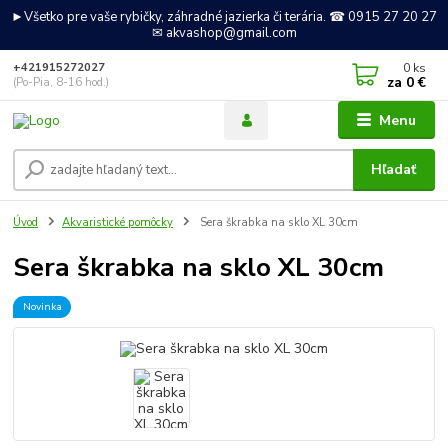
►Všetko pre vaše rybičky, záhradné jazierka či terária. ☎ 0915 27 20 27
✉ akvashop@gmail.com
0
ks
+421915272027
za
0 €
(Po-Pia, 8-16 hod.)
Menu
Hľadať
Úvod
Akvaristické pomôcky
Sera škrabka na sklo XL 30cm
Sera škrabka na sklo XL 30cm
Novinka