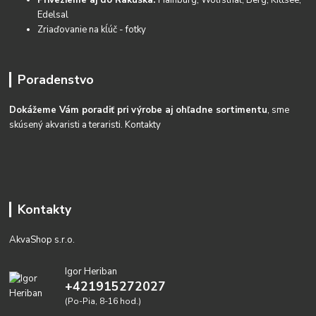
Privezieme aj do Rakúska:
Hainburg, Wolfsthal, Berg, Kittsee,
Edelsal
Zriaďovanie na kĺúč - fotky
Poradenstvo
Dokážeme Vám poradiť pri výrobe aj ohľadne sortimentu
, sme
skúsený akvaristi a teraristi.
Kontakty
Kontakty
AkvaShop s.r.o.
Igor Heriban
+421915272027
(Po-Pia, 8-16 hod.)