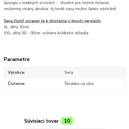
špongiu v mäkkých vrstvách - vhodné pre šetrné čistenie
vnútornej strany akvária. Aj tvrdé riasy možno ľahko odstrániť.
Sera čistič scraper je k dostaniu v dvoch verziách:
XL: dlhý 30cm
XXL: dlhý 60 - 90cm, vrátane krátkeho držadla
Parametre
Výrobca
Sera
Čistenie
Škrabka na sklo
Súvisiaci tovar
10