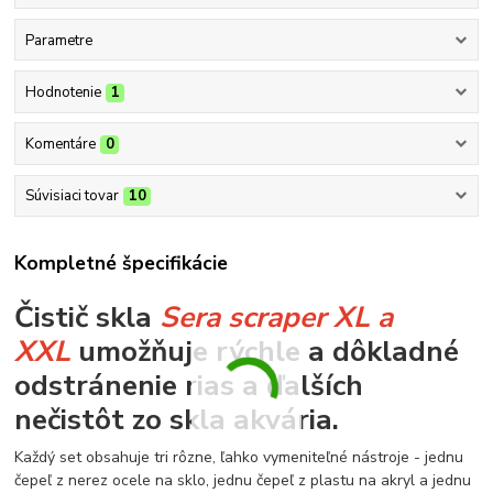
Parametre
Hodnotenie
1
Komentáre
0
Súvisiaci tovar
10
Kompletné špecifikácie
Čistič skla
Sera scraper XL a
XXL
umožňuje rýchle a dôkladné
odstránenie rias a ďalších
nečistôt zo skla akvária.
Každý set obsahuje tri rôzne, ľahko vymeniteľné nástroje - jednu
čepeľ z nerez ocele na sklo, jednu čepeľ z plastu na akryl a jednu