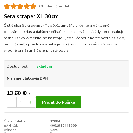
Ohodnotiť produkt
Sera scraper XL 30cm
Čistič skla Sera scraper XL a XXL umožňuje rýchle a dôkladné
odstránenie rias a ďalších nečistôt zo skla akvária. Každý set obsahuje tri
rôzne, ľahko vymeniteľné nástroje - jednu čepeľ z nerez ocele na sklo,
jednu čepeľ z plastu na akryl a jednu špongiu v mäkkých vrstvách -
vhodné pre šetrné čisten...
celý popis
Dostupnosť
skladom
Nie sme platcovia DPH
13,60 €
/
ks
Pridať do košíka
Číslo produktu:
32084
EAN kód:
4001942445009
Výrobca:
Sera