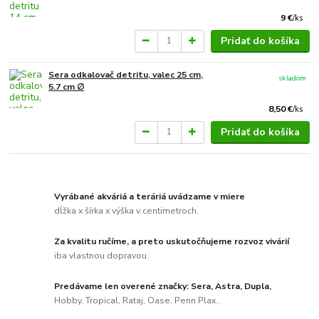
9 €
/
ks
Pridať do košíka
Sera odkalovač detritu, valec 25 cm,
skladom
5.7 cm ∅
8,50 €
/
ks
Pridať do košíka
Vyrábané akváriá a teráriá uvádzame v miere
dĺžka x šírka x výška v centimetroch.
Za kvalitu ručíme, a preto uskutočňujeme rozvoz vivárií
iba vlastnou dopravou.
Predávame len overené značky: Sera, Astra, Dupla,
Hobby, Tropical, Rataj, Oase, Penn Plax...