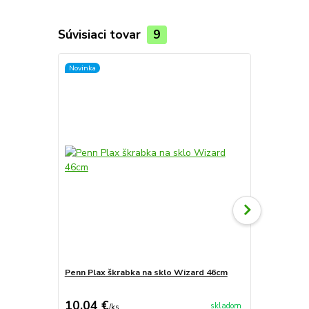
Súvisiaci tovar
9
Novinka
Novinka
Penn Plax škrabka na sklo Wizard 46cm
Sera škrabk
10,04 €
13,60 €
skladom
/
ks
/
k