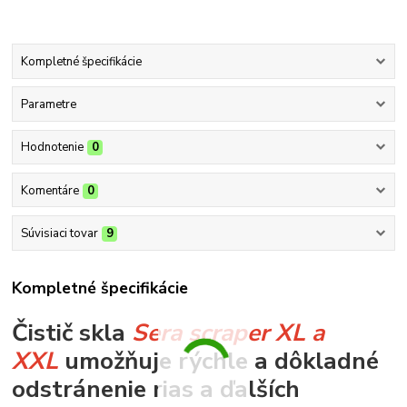
Kompletné špecifikácie
Parametre
Hodnotenie
0
Komentáre
0
Súvisiaci tovar
9
Kompletné špecifikácie
Čistič skla
Sera scraper XL a
XXL
umožňuje rýchle a dôkladné
odstránenie rias a ďalších