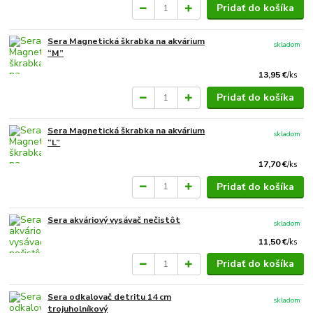
Pridať do košíka
Sera Magnetická škrabka na akvárium
skladom
“M”
13,95 €
/
ks
Pridať do košíka
Sera Magnetická škrabka na akvárium
skladom
“L”
17,70 €
/
ks
Pridať do košíka
Sera akváriový vysávač nečistôt
skladom
11,50 €
/
ks
Pridať do košíka
Sera odkalovač detritu 14 cm
skladom
trojuholníkový