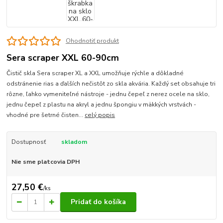
Ohodnotiť produkt
Sera scraper XXL 60-90cm
Čistič skla Sera scraper XL a XXL umožňuje rýchle a dôkladné
odstránenie rias a ďalších nečistôt zo skla akvária. Každý set obsahuje tri
rôzne, ľahko vymeniteľné nástroje - jednu čepeľ z nerez ocele na sklo,
jednu čepeľ z plastu na akryl a jednu špongiu v mäkkých vrstvách -
vhodné pre šetrné čisten...
celý popis
Dostupnosť
skladom
Nie sme platcovia DPH
27,50 €
/
ks
Pridať do košíka