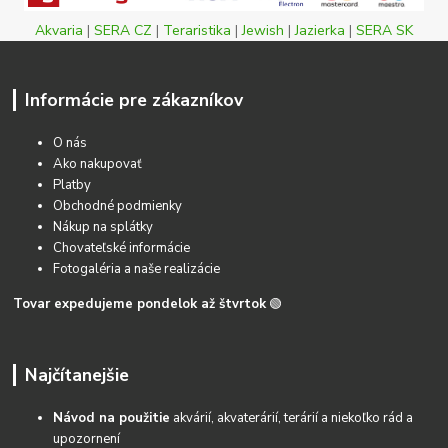
Akvaria
|
SERA CZ
|
Teraristika
|
Jewish
|
Jazierka
|
SERA SK
Informácie pre zákazníkov
O nás
Ako nakupovať
Platby
Obchodné podmienky
Nákup na splátky
Chovateľské informácie
Fotogaléria a naše realizácie
Tovar expedujeme pondelok až štvrtok
🟢
Najčítanejšie
Návod na použitie
akvárií, akvaterárií, terárií a niekoľko rád a
upozornení