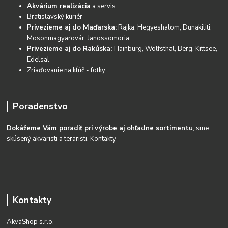
Akvárium realizácia
a servis
Bratislavský kuriér
Privezieme aj do Maďarska:
Rajka, Hegyeshalom, Dunakiliti,
Mosonmagyarovár, Janossomoria
Privezieme aj do Rakúska:
Hainburg, Wolfsthal, Berg, Kittsee,
Edelsal
Zriaďovanie na kĺúč - fotky
Poradenstvo
Dokážeme Vám poradiť pri výrobe aj ohľadne sortimentu
, sme
skúsený akvaristi a teraristi.
Kontakty
Kontakty
AkvaShop s.r.o.