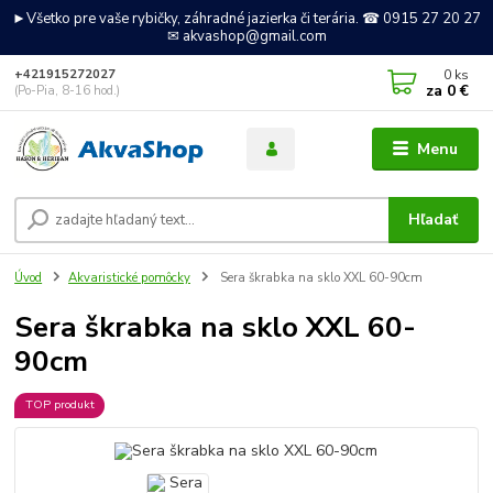
►Všetko pre vaše rybičky, záhradné jazierka či terária. ☎ 0915 27 20 27
✉ akvashop@gmail.com
0
ks
+421915272027
za
0 €
(Po-Pia, 8-16 hod.)
Menu
Hľadať
Úvod
Akvaristické pomôcky
Sera škrabka na sklo XXL 60-90cm
Sera škrabka na sklo XXL 60-
90cm
TOP produkt