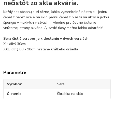
nečistôt zo skla akvária.
Každý set obsahuje tri rôzne, ľahko vymeniteľné nástroje - jednu
čepeľ z nerez ocele na sklo, jednu čepeľ z plastu na akryl a jednu
špongiu v mäkkých vrstvách - vhodné pre šetrné čistenie
vnútornej strany akvária. Aj tvrdé riasy možno ľahko odstrániť.
Sera čistič scraper je k dostaniu v dvoch verziách:
XL: dlhý 30cm
XXL: dlhý 60 - 90cm, vrátane krátkeho držadla
Parametre
Výrobca
Sera
Čistenie
Škrabka na sklo