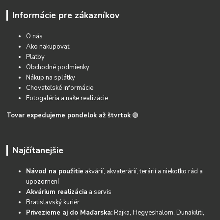
Informácie pre zákazníkov
O nás
Ako nakupovať
Platby
Obchodné podmienky
Nákup na splátky
Chovateľské informácie
Fotogaléria a naše realizácie
Tovar expedujeme pondelok až štvrtok
🟢
Najčítanejšie
Návod na použitie
akvárií, akvaterárií, terárií a niekoľko rád a
upozornení
Akvárium realizácia
a servis
Bratislavský kuriér
Privezieme aj do Maďarska:
Rajka, Hegyeshalom, Dunakiliti,