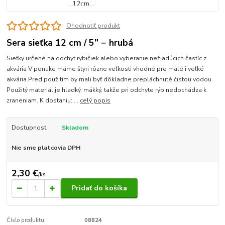
Ohodnotiť produkt
Sera sieťka 12 cm / 5” − hrubá
Sieťky určené na odchyt rybičiek alebo vyberanie nežiadúcich častíc z
akvária V ponuke máme štyri rôzne veľkosti vhodné pre malé i veľké
akvária.Pred použitím by mali byť dôkladne prepláchnuté čistou vodou.
Použitý materiál je hladký, mäkký, takže pri odchyte rýb nedochádza k
zraneniam. K dostaniu: ...
celý popis
Dostupnosť
Skladom
Nie sme platcovia DPH
2,30 €
/
ks
Pridať do košíka
Číslo produktu:
08824