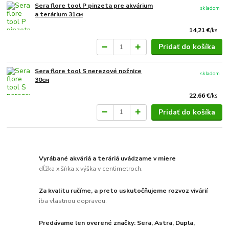
Sera flore tool P pinzeta pre akvárium
skladom
a terárium 31см
14,21 €
/
ks
Pridať do košíka
Sera flore tool S nerezové nožnice
skladom
30см
22,66 €
/
ks
Pridať do košíka
Vyrábané akváriá a teráriá uvádzame v miere
dĺžka x šírka x výška v centimetroch.
Za kvalitu ručíme, a preto uskutočňujeme rozvoz vivárií
iba vlastnou dopravou.
Predávame len overené značky: Sera, Astra, Dupla,