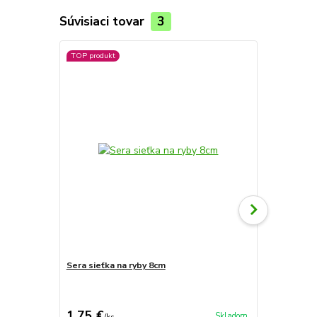
Súvisiaci tovar
3
TOP produkt
TOP produkt
Sera sieťka na ryby 8cm
Akvárijná si
1,75 €
2,50 €
Skladom