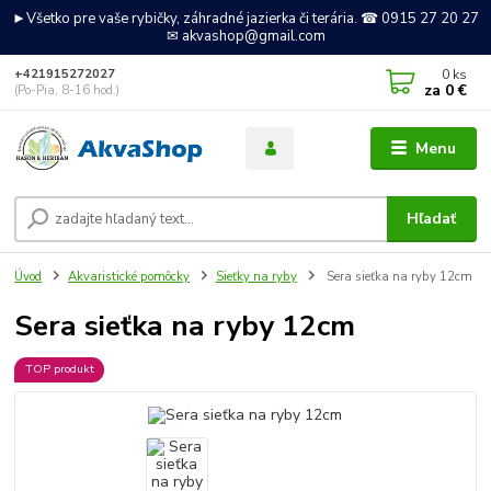
►Všetko pre vaše rybičky, záhradné jazierka či terária. ☎ 0915 27 20 27
✉ akvashop@gmail.com
0
ks
+421915272027
za
0 €
(Po-Pia, 8-16 hod.)
Menu
Hľadať
Úvod
Akvaristické pomôcky
Sieťky na ryby
Sera sieťka na ryby 12cm
Sera sieťka na ryby 12cm
TOP produkt