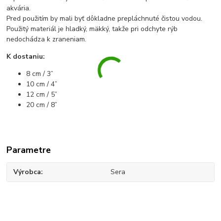
akvária.
Pred použitím by mali byť dôkladne prepláchnuté čistou vodou.
Použitý materiál je hladký, mäkký, takže pri odchyte rýb
nedochádza k zraneniam.
K dostaniu:
8 cm / 3”
10 cm / 4”
12 cm / 5”
20 cm / 8”
Parametre
Výrobca
Sera