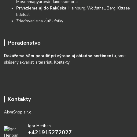
Mosonmagyarovár, Janossomoria
Privezieme aj do Rakúska:
Hainburg, Wolfsthal, Berg, Kittsee,
Edelsal
Zriaďovanie na kĺúč - fotky
Poradenstvo
Dokážeme Vám poradiť pri výrobe aj ohľadne sortimentu
, sme
skúsený akvaristi a teraristi.
Kontakty
Kontakty
AkvaShop s.r.o.
Igor Heriban
+421915272027