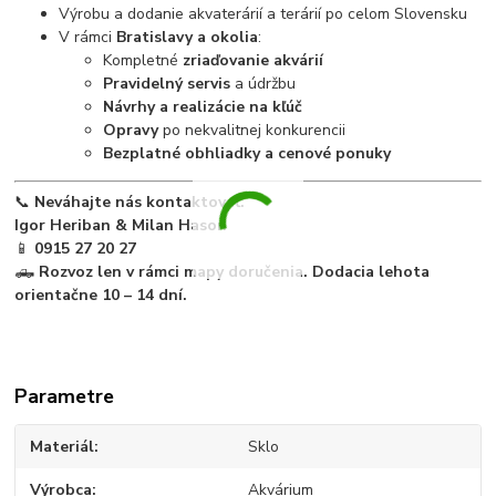
Výrobu a dodanie akvaterárií a terárií po celom Slovensku
V rámci
Bratislavy a okolia
:
Kompletné
zriaďovanie akvárií
Pravidelný servis
a údržbu
Návrhy a realizácie na kľúč
Opravy
po nekvalitnej konkurencii
Bezplatné obhliadky a cenové ponuky
📞
Neváhajte nás kontaktovať:
Igor Heriban & Milan Hason
📱
0915 27 20 27
🛻
Rozvoz len v rámci mapy doručenia. Dodacia lehota
orientačne 10 – 14 dní.
Parametre
Materiál
Sklo
Výrobca
Akvárium