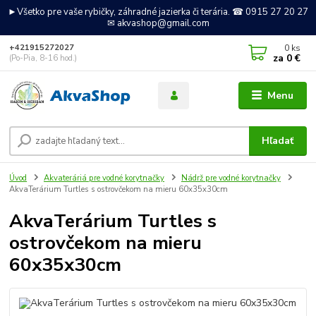
►Všetko pre vaše rybičky, záhradné jazierka či terária. ☎ 0915 27 20 27
✉ akvashop@gmail.com
0
ks
+421915272027
za
0 €
(Po-Pia, 8-16 hod.)
Menu
Hľadať
Úvod
Akvateráriá pre vodné korytnačky
Nádrž pre vodné korytnačky
AkvaTerárium Turtles s ostrovčekom na mieru 60x35x30cm
AkvaTerárium Turtles s
ostrovčekom na mieru
60x35x30cm