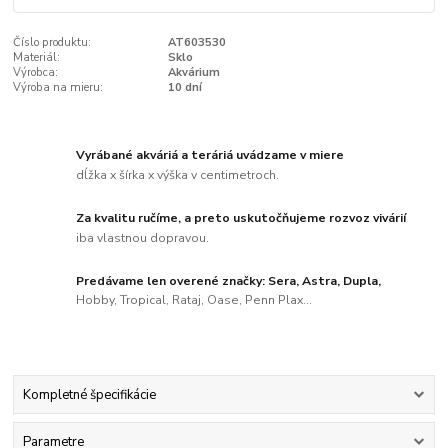
Číslo produktu:
AT603530
Materiál:
Sklo
Výrobca:
Akvárium
Výroba na mieru:
10 dní
Vyrábané akváriá a teráriá uvádzame v miere
dĺžka x šírka x výška v centimetroch.
Za kvalitu ručíme, a preto uskutočňujeme rozvoz vivárií
iba vlastnou dopravou.
Predávame len overené značky: Sera, Astra, Dupla,
Hobby, Tropical, Rataj, Oase, Penn Plax...
Kompletné špecifikácie
Parametre