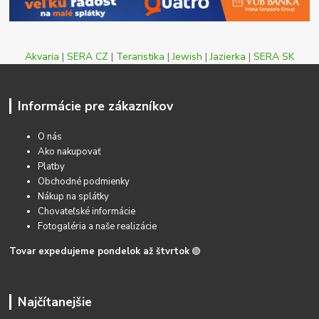
Akvaria
|
SERA CZ
|
Teraristika
|
Jewish
|
Jazierka
|
SERA SK
Informácie pre zákazníkov
O nás
Ako nakupovať
Platby
Obchodné podmienky
Nákup na splátky
Chovateľské informácie
Fotogaléria a naše realizácie
Tovar expedujeme pondelok až štvrtok
🟢
Najčítanejšie