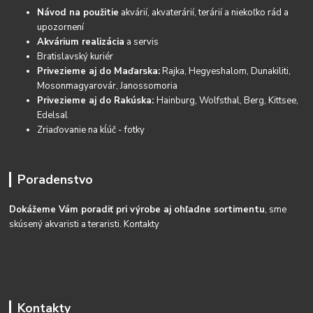
Návod na použitie
akvárií, akvaterárií, terárií a niekoľko rád a
upozornení
Akvárium realizácia
a servis
Bratislavský kuriér
Privezieme aj do Maďarska:
Rajka, Hegyeshalom, Dunakiliti,
Mosonmagyarovár, Janossomoria
Privezieme aj do Rakúska:
Hainburg, Wolfsthal, Berg, Kittsee,
Edelsal
Zriaďovanie na kĺúč - fotky
Poradenstvo
Dokážeme Vám poradiť pri výrobe aj ohľadne sortimentu
, sme
skúsený akvaristi a teraristi.
Kontakty
Kontakty