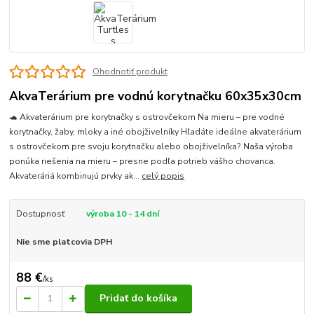
Ohodnotiť produkt
AkvaTerárium pre vodnú korytnačku 60x35x30cm
🐢 Akvaterárium pre korytnačky s ostrovčekom Na mieru – pre vodné
korytnačky, žaby, mloky a iné obojživelníky Hľadáte ideálne akvaterárium
s ostrovčekom pre svoju korytnačku alebo obojživelníka? Naša výroba
ponúka riešenia na mieru – presne podľa potrieb vášho chovanca.
Akvateráriá kombinujú prvky ak...
celý popis
Dostupnosť
výroba 10 - 14 dní
Nie sme platcovia DPH
88 €
/
ks
Pridať do košíka