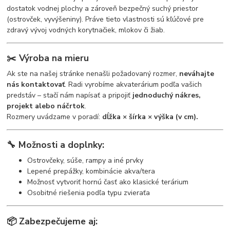
dostatok vodnej plochy a zároveň bezpečný suchý priestor
(ostrovček, vyvýšeniny). Práve tieto vlastnosti sú kľúčové pre
zdravý vývoj vodných korytnačiek, mlokov či žiab.
✂️
Výroba na mieru
Ak ste na našej stránke nenašli požadovaný rozmer,
neváhajte
nás kontaktovať
. Radi vyrobíme akvaterárium podľa vašich
predstáv – stačí nám napísať a pripojiť
jednoduchý nákres,
projekt alebo náčrtok
.
Rozmery uvádzame v poradí:
dĺžka × šírka × výška (v cm).
🔧
Možnosti a doplnky:
Ostrovčeky, súše, rampy a iné prvky
Lepené prepážky, kombinácie akva/tera
Možnosť vytvoriť hornú časť ako klasické terárium
Osobitné riešenia podľa typu zvieraťa
📦
Zabezpečujeme aj: