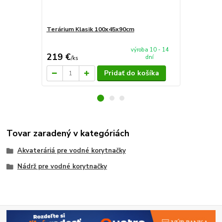
Terárium Klasik 100x45x90cm
AkvaTeráriu
mieru 60x4
výroba 10 - 14
219 €
94 €
dní
/
ks
/
ks
Pridať do košíka
Tovar zaradený v kategóriách
Akvateráriá pre vodné korytnačky
Nádrž pre vodné korytnačky