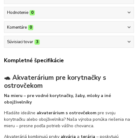
Hodnotenie
0
Komentáre
0
Súvisiaci tovar
3
Kompletné špecifikácie
🐢 Akvaterárium pre korytnačky s
ostrovčekom
Na mieru – pre vodné korytnačky, žaby, mloky a iné
obojživelníky
Hľadáte ideálne
akvaterárium s ostrovčekom
pre svoju
korytnačku alebo obojživelníka? Naša výroba ponúka riešenia na
mieru – presne podľa potrieb vášho chovanca.
Akvateráriá kombinujú prvky
akvária
a
terária
– poskytujú