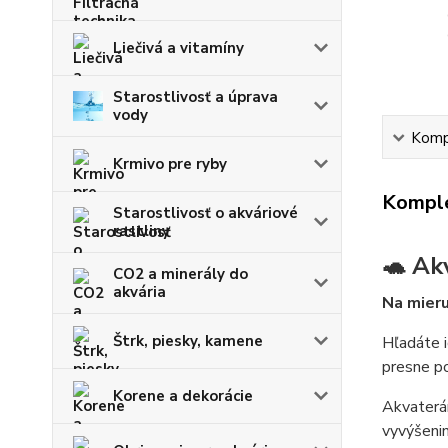
Liečivá a vitamíny
Starostlivosť a úprava
vody
Kompl
Krmivo pre ryby
Komple
Starostlivosť o akváriové
rastliny
🐢 Ak
CO2 a minerály do
akvária
Na mieru
Štrk, piesky, kamene
Hľadáte 
presne po
Korene a dekorácie
Akvaterá
vyvýšenin