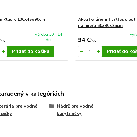
m Klasik 100x45x90cm
AkvaTerárium Turtles s os
na mieru 60x40x25cm
výroba 10 - 14
výr
94 €
dní
/
ks
/
ks
Pridať do košíka
Pridať do ko
zaradený v kategóriách
eráriá pre vodné
Nádrž pre vodné
načky
korytnačky