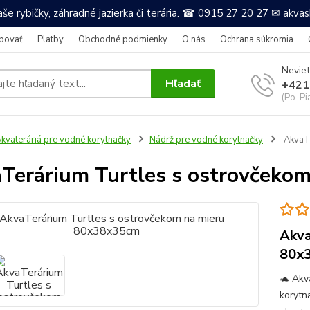
še rybičky, záhradné jazierka či terária. ☎ 0915 27 20 27 ✉ akv
povať
Platby
Obchodné podmienky
O nás
Ochrana súkromia
Neviet
Hľadať
+421
(Po-Pi
kvateráriá pre vodné korytnačky
Nádrž pre vodné korytnačky
AkvaTe
Terárium Turtles s ostrovčeko
Akva
80x
🐢 Akv
korytna