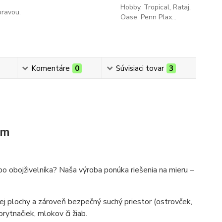
Hobby, Tropical, Rataj,
pravou.
Oase, Penn Plax...
Komentáre
0
Súvisiaci tovar
3
om
bo obojživelníka? Naša výroba ponúka riešenia na mieru –
j plochy a zároveň bezpečný suchý priestor (ostrovček,
rytnačiek, mlokov či žiab.