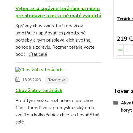
Vyberte si správne terárium na mieru
pre hlodavce a ostatné malé zvieratá
Teráriu
Správny chov zvierat a hlodavcov
umožňuje naplňovať ich prirodzené
219 €
potreby a tým prispieva k ich životnej
pohode a zdraviu. Rozmer terária voľte
podľ...
čítať celé
18.05.2023
Teraristika
Tovar 
Chov žiab v teráriách
Pred tým, než sa rozhodnete pre chov
Akvat
žiab, starostlivo si premyslite, aký druh
koryt
zvolíte a koľko žabiek chcete chovať
čítať
celé