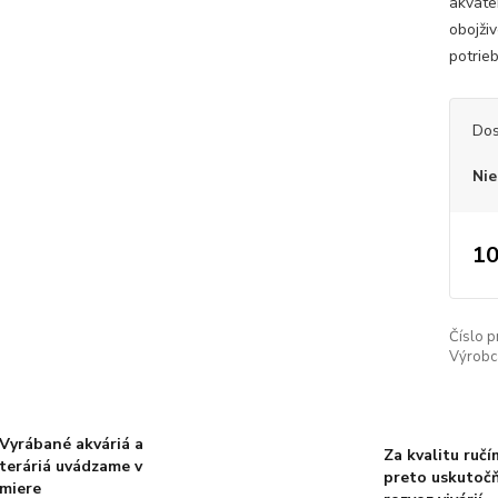
akvate
obojži
potrie
Dos
Nie
10
Číslo p
Výrobc
Vyrábané akváriá a
Za kvalitu ručí
teráriá uvádzame v
preto uskutoč
miere