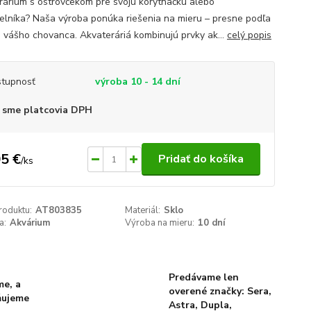
rárium s ostrovčekom pre svoju korytnačku alebo
velníka? Naša výroba ponúka riešenia na mieru – presne podľa
b vášho chovanca. Akvateráriá kombinujú prvky ak...
celý popis
tupnosť
výroba 10 - 14 dní
 sme platcovia DPH
5 €
Pridať do košíka
/
ks
roduktu:
AT803835
Materiál:
Sklo
a:
Akvárium
Výroba na mieru:
10 dní
Predávame len
me, a
overené značky: Sera,
ňujeme
Astra, Dupla,