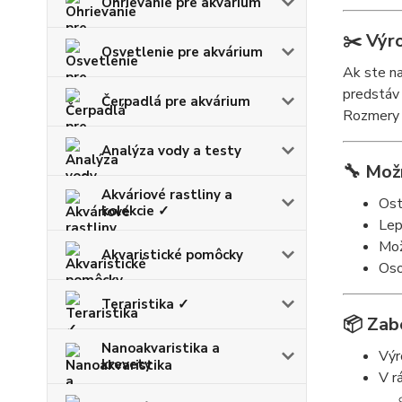
Ohrievanie pre akvárium
✂️
Výr
Osvetlenie pre akvárium
Ak ste na
predstáv 
Čerpadlá pre akvárium
Rozmery 
Analýza vody a testy
🔧
Možn
Akváriové rastliny a
Ost
kolekcie ✓
Lep
Mož
Akvaristické pomôcky
Oso
Teraristika ✓
📦
Zab
Nanoakvaristika a
Výr
krevety
V r