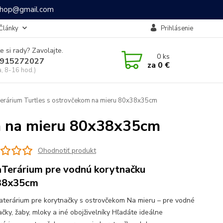
ashop@gmail.com
Články
Prihlásenie
e si rady? Zavolajte.
0
ks
915272027
za
0 €
a, 8-16 hod.)
rárium Turtles s ostrovčekom na mieru 80x38x35cm
m na mieru 80x38x35cm
Ohodnotiť produkt
Terárium pre vodnú korytnačku
38x35cm
aterárium pre korytnačky s ostrovčekom Na mieru – pre vodné
čky, žaby, mloky a iné obojživelníky Hľadáte ideálne