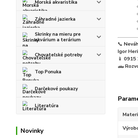
Morská akvaristika
Záhradné jazierka
Skrinky na mieru pre
akvárium a terárium
📞
Neváh
Igor Her
Chovateľské potreby
📱
0915 
🛻
Rozvo
Top Ponuka
Darčekové poukazy
Param
Literatúra
Materi
Výrob
Novinky