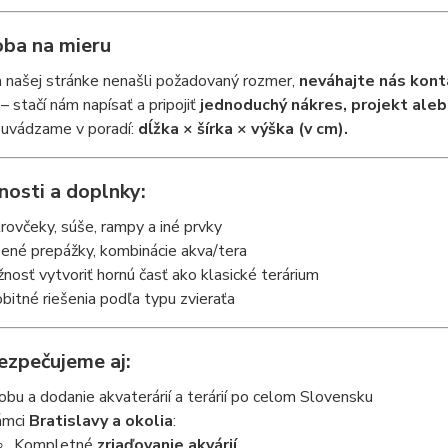
oba na mieru
 našej stránke nenašli požadovaný rozmer,
neváhajte nás kont
– stačí nám napísať a pripojiť
jednoduchý nákres, projekt aleb
uvádzame v poradí:
dĺžka × šírka × výška (v cm).
osti a doplnky:
rovčeky, súše, rampy a iné prvky
ené prepážky, kombinácie akva/tera
nosť vytvoriť hornú časť ako klasické terárium
bitné riešenia podľa typu zvieraťa
ezpečujeme aj:
obu a dodanie akvaterárií a terárií po celom Slovensku
ámci
Bratislavy a okolia
:
Kompletné
zriaďovanie akvárií