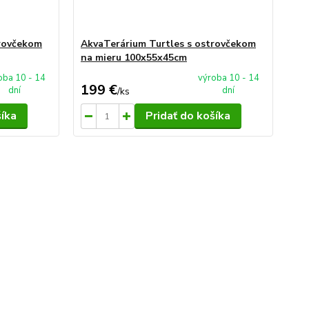
trovčekom
AkvaTerárium Turtles s ostrovčekom
na mieru 100x55x45cm
oba 10 - 14
výroba 10 - 14
199 €
dní
dní
/
ks
šíka
Pridať do košíka