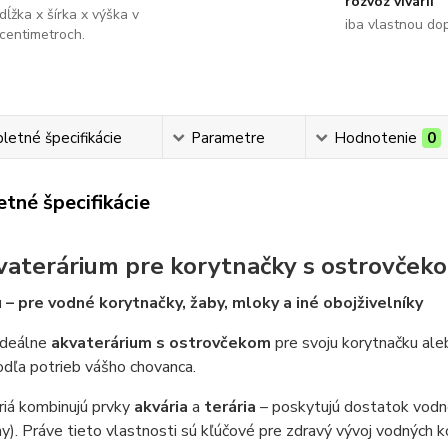
rozvoz vivárií
dĺžka x šírka x výška v
iba vlastnou do
centimetroch.
etné špecifikácie
Parametre
Hodnotenie
0
tné špecifikácie
vaterárium pre korytnačky s ostrovček
 – pre vodné korytnačky, žaby, mloky a iné obojživelníky
ideálne
akvaterárium s ostrovčekom
pre svoju korytnačku ale
dľa potrieb vášho chovanca.
riá kombinujú prvky
akvária
a
terária
– poskytujú dostatok vodne
y). Práve tieto vlastnosti sú kľúčové pre zdravý vývoj vodných ko