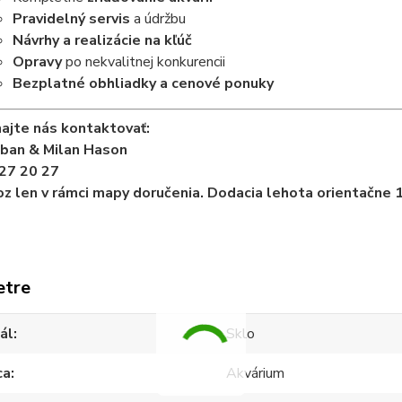
Pravidelný servis
a údržbu
Návrhy a realizácie na kľúč
Opravy
po nekvalitnej konkurencii
Bezplatné obhliadky a cenové ponuky
ajte nás kontaktovať:
iban & Milan Hason
27 20 27
z len v rámci mapy doručenia. Dodacia lehota orientačne 1
etre
ál
Sklo
ca
Akvárium