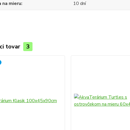
 na mieru
10 dní
ci tovar
3