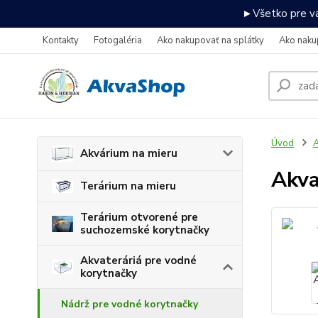
►Všetko pre va
Kontakty
Fotogaléria
Ako nakupovať na splátky
Ako naku
Úvod
A
Akvárium na mieru
Akva
Terárium na mieru
Terárium otvorené pre
suchozemské korytnačky
Akvateráriá pre vodné
korytnačky
Nádrž pre vodné korytnačky