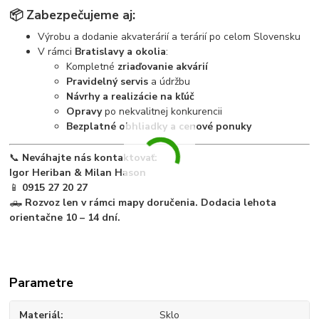
📦
Zabezpečujeme aj:
Výrobu a dodanie akvaterárií a terárií po celom Slovensku
V rámci
Bratislavy a okolia
:
Kompletné
zriaďovanie akvárií
Pravidelný servis
a údržbu
Návrhy a realizácie na kľúč
Opravy
po nekvalitnej konkurencii
Bezplatné obhliadky a cenové ponuky
📞
Neváhajte nás kontaktovať:
Igor Heriban & Milan Hason
📱
0915 27 20 27
🛻
Rozvoz len v rámci mapy doručenia. Dodacia lehota
orientačne 10 – 14 dní.
Parametre
Materiál
Sklo