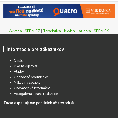
Akvaria
|
SERA CZ
|
Teraristika
|
Jewish
|
Jazierka
|
SERA SK
Informácie pre zákazníkov
O nás
Ako nakupovať
Platby
Obchodné podmienky
Nákup na splátky
Chovateľské informácie
Fotogaléria a naše realizácie
Tovar expedujeme pondelok až štvrtok
🟢