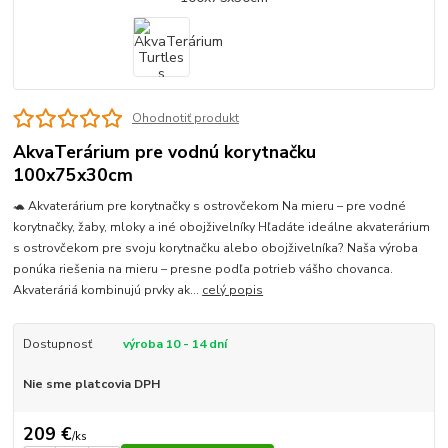
Ohodnotiť produkt
AkvaTerárium pre vodnú korytnačku
100x75x30cm
🐢 Akvaterárium pre korytnačky s ostrovčekom Na mieru – pre vodné
korytnačky, žaby, mloky a iné obojživelníky Hľadáte ideálne akvaterárium
s ostrovčekom pre svoju korytnačku alebo obojživelníka? Naša výroba
ponúka riešenia na mieru – presne podľa potrieb vášho chovanca.
Akvateráriá kombinujú prvky ak...
celý popis
Dostupnosť
výroba 10 - 14 dní
Nie sme platcovia DPH
209 €
/
ks