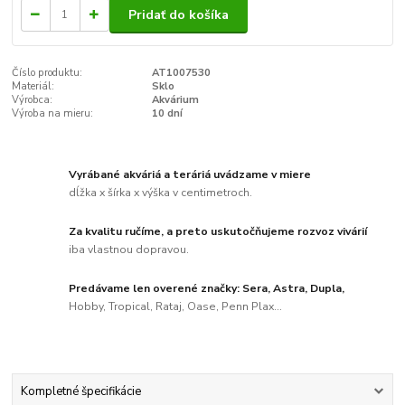
Pridať do košíka
Číslo produktu:
AT1007530
Materiál:
Sklo
Výrobca:
Akvárium
Výroba na mieru:
10 dní
Vyrábané akváriá a teráriá uvádzame v miere
dĺžka x šírka x výška v centimetroch.
Za kvalitu ručíme, a preto uskutočňujeme rozvoz vivárií
iba vlastnou dopravou.
Predávame len overené značky: Sera, Astra, Dupla,
Hobby, Tropical, Rataj, Oase, Penn Plax...
Kompletné špecifikácie