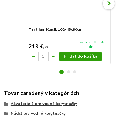
Terárium Klasik 100x45x90cm
AkvaTeráriu
mieru 60x4
výroba 10 - 14
219 €
94 €
dní
/
ks
/
ks
Pridať do košíka
Tovar zaradený v kategóriách
Akvateráriá pre vodné korytnačky
Nádrž pre vodné korytnačky