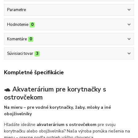
Parametre
Hodnotenie
0
Komentáre
0
Súvisiaci tovar
3
Kompletné špecifikácie
🐢 Akvaterárium pre korytnačky s
ostrovčekom
Na mieru – pre vodné korytnačky, žaby, mloky a iné
obojživelníky
Hľadáte ideálne
akvaterárium s ostrovčekom
pre svoju
korytnačku alebo obojživelníka? Naša výroba ponúka riešenia na
mieru – presne podľa potrieb vášho chovanca.