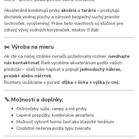
Akvateráriá kombinujú prvky
akvária
a
terária
– poskytujú
dostatok vodnej plochy a zároveň bezpečný suchý priestor
(ostrovček, vyvýšeniny). Práve tieto vlastnosti sú kľúčové pre
zdravý vývoj vodných korytnačiek, mlokov či žiab.
✂️
Výroba na mieru
Ak ste na našej stránke nenašli požadovaný rozmer,
neváhajte
nás kontaktovať
. Radi vyrobíme akvaterárium podľa vašich
predstáv – stačí nám napísať a pripojiť
jednoduchý nákres,
projekt alebo náčrtok
.
Rozmery uvádzame v poradí:
dĺžka × šírka × výška (v cm).
🔧
Možnosti a doplnky:
Ostrovčeky, súše, rampy a iné prvky
Lepené prepážky, kombinácie akva/tera
Možnosť vytvoriť hornú časť ako klasické terárium
Osobitné riešenia podľa typu zvieraťa