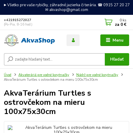
►Všetko pre vaše rybičky, záhradné jazierka či terária. ☎ 0915 27 20 27
✉ akvashop@gmail.com
0
ks
+421915272027
za
0 €
(Po-Pia, 8-16 hod.)
Menu
Hľadať
Úvod
Akvateráriá pre vodné korytnačky
Nádrž pre vodné korytnačky
AkvaTerárium Turtles s ostrovčekom na mieru 100x75x30cm
AkvaTerárium Turtles s
ostrovčekom na mieru
100x75x30cm