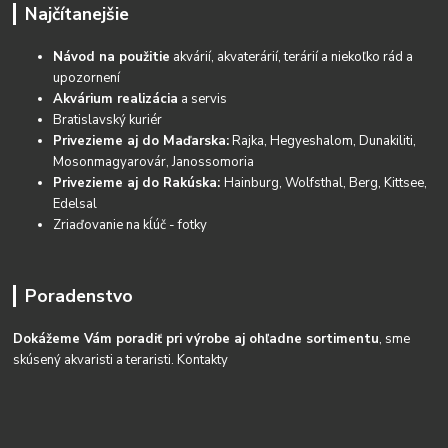
Najčítanejšie
Návod na použitie
akvárií, akvaterárií, terárií a niekoľko rád a
upozornení
Akvárium realizácia
a servis
Bratislavský kuriér
Privezieme aj do Maďarska:
Rajka, Hegyeshalom, Dunakiliti,
Mosonmagyarovár, Janossomoria
Privezieme aj do Rakúska:
Hainburg, Wolfsthal, Berg, Kittsee,
Edelsal
Zriaďovanie na kĺúč - fotky
Poradenstvo
Dokážeme Vám poradiť pri výrobe aj ohľadne sortimentu
, sme
skúsený akvaristi a teraristi.
Kontakty