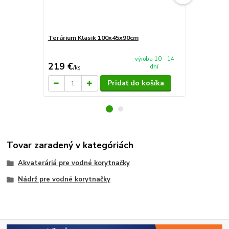
Terárium Klasik 100x45x90cm
AkvaTeráriu
mieru 100x
výroba 10 - 14
219 €
199 €
dní
/
ks
/
ks
Pridať do košíka
Tovar zaradený v kategóriách
Akvateráriá pre vodné korytnačky
Nádrž pre vodné korytnačky