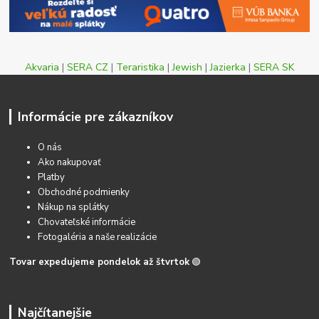
Akvaria
|
SERA CZ
|
Teraristika
|
Jewish
|
Jazierka
|
SERA SK
Informácie pre zákazníkov
O nás
Ako nakupovať
Platby
Obchodné podmienky
Nákup na splátky
Chovateľské informácie
Fotogaléria a naše realizácie
Tovar expedujeme pondelok až štvrtok
🟢
Najčítanejšie