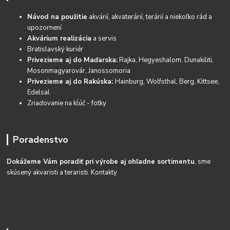
Návod na použitie
akvárií, akvaterárií, terárií a niekoľko rád a
upozornení
Akvárium realizácia
a servis
Bratislavský kuriér
Privezieme aj do Maďarska:
Rajka, Hegyeshalom, Dunakiliti,
Mosonmagyarovár, Janossomoria
Privezieme aj do Rakúska:
Hainburg, Wolfsthal, Berg, Kittsee,
Edelsal
Zriaďovanie na kĺúč - fotky
Poradenstvo
Dokážeme Vám poradiť pri výrobe aj ohľadne sortimentu
, sme
skúsený akvaristi a teraristi.
Kontakty