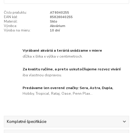
Číslo produktu:
AT6040255
EAN kód:
85826040255
Materiál:
Sklo
Výrobca:
Akvárium
Výroba na mieru:
10 dní
Vyrábané akváriá a teráriá uvádzame v miere
dĺžka x šírka x výška v centimetroch.
Za kvalitu ručíme, a preto uskutočňujeme rozvoz vivárií
iba vlastnou dopravou.
Predávame len overené značky: Sera, Astra, Dupla,
Hobby, Tropical, Rataj, Oase, Penn Plax...
Kompletné špecifikácie