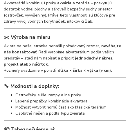
Akvateráriá kombinujú prvky
akvária
a
terária
– poskytujú
dostatok vodnej plochy a zároveň bezpečný suchý priestor
(ostrovček, vyvýšeniny). Práve tieto vlastnosti sú kľúčové pre
zdravý vývoj vodných korytnačiek, mlokov či žiab.
✂️
Výroba na mieru
Ak ste na našej stránke nenašli požadovaný rozmer,
neváhajte
nás kontaktovať
. Radi vyrobíme akvaterárium podľa vašich
predstáv – stačí nám napísať a pripojiť
jednoduchý nákres,
projekt alebo náčrtok
.
Rozmery uvádzame v poradí:
dĺžka × šírka × výška (v cm).
🔧
Možnosti a doplnky:
Ostrovčeky, súše, rampy a iné prvky
Lepené prepážky, kombinácie akva/tera
Možnosť vytvoriť hornú časť ako klasické terárium
Osobitné riešenia podľa typu zvieraťa
📦
Zabezpečujeme aj: