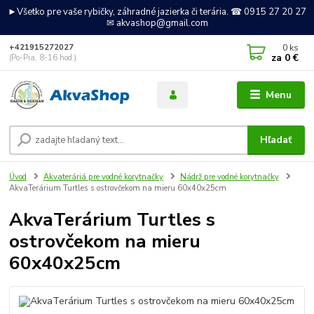
►Všetko pre vaše rybičky, záhradné jazierka či terária. ☎ 0915 27 20 27
✉ akvashop@gmail.com
0
ks
+421915272027
za
0 €
(Po-Pia, 8-16 hod.)
Menu
Hľadať
Úvod
Akvateráriá pre vodné korytnačky
Nádrž pre vodné korytnačky
AkvaTerárium Turtles s ostrovčekom na mieru 60x40x25cm
AkvaTerárium Turtles s
ostrovčekom na mieru
60x40x25cm