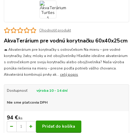
Ohodnotiť produkt
AkvaTerárium pre vodnú korytnačku 60x40x25cm
🐢 Akvaterárium pre korytnačky s ostrovčekom Na mieru – pre vodné
korytnačky, žaby, mloky a iné obojživelníky Hľadáte ideálne akvaterárium
s ostrovčekom pre svoju korytnačku alebo obojživelníka? Naša výroba
ponúka riešenia na mieru – presne podľa potrieb vášho chovanca.
Akvateráriá kombinujú prvky ak...
celý popis
Dostupnosť
výroba 10 - 14 dní
Nie sme platcovia DPH
94 €
/
ks
Pridať do košíka