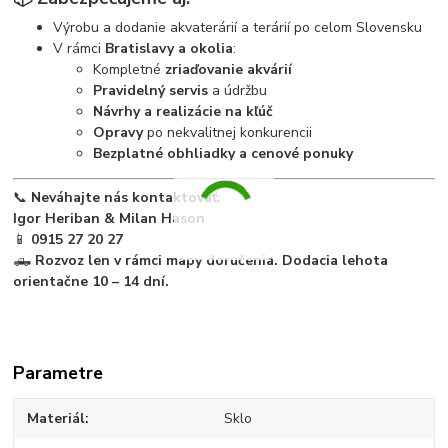
Výrobu a dodanie akvaterárií a terárií po celom Slovensku
V rámci
Bratislavy a okolia
:
Kompletné
zriaďovanie akvárií
Pravidelný servis
a údržbu
Návrhy a realizácie na kľúč
Opravy
po nekvalitnej konkurencii
Bezplatné obhliadky a cenové ponuky
📞
Neváhajte nás kontaktovať:
Igor Heriban & Milan Hason
📱
0915 27 20 27
🛻
Rozvoz len v rámci mapy doručenia. Dodacia lehota
orientačne 10 – 14 dní.
Parametre
Materiál
Sklo