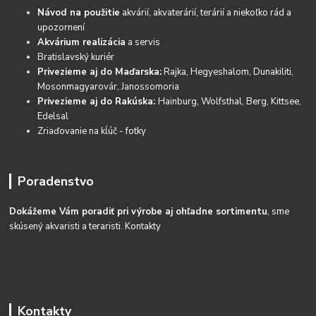
Návod na použitie
akvárií, akvaterárií, terárií a niekoľko rád a
upozornení
Akvárium realizácia
a servis
Bratislavský kuriér
Privezieme aj do Maďarska:
Rajka, Hegyeshalom, Dunakiliti,
Mosonmagyarovár, Janossomoria
Privezieme aj do Rakúska:
Hainburg, Wolfsthal, Berg, Kittsee,
Edelsal
Zriaďovanie na kĺúč - fotky
Poradenstvo
Dokážeme Vám poradiť pri výrobe aj ohľadne sortimentu
, sme
skúsený akvaristi a teraristi.
Kontakty
Kontakty