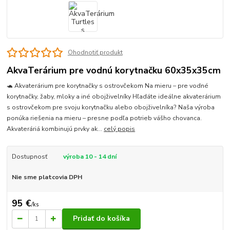
Ohodnotiť produkt
AkvaTerárium pre vodnú korytnačku 60x35x35cm
🐢 Akvaterárium pre korytnačky s ostrovčekom Na mieru – pre vodné
korytnačky, žaby, mloky a iné obojživelníky Hľadáte ideálne akvaterárium
s ostrovčekom pre svoju korytnačku alebo obojživelníka? Naša výroba
ponúka riešenia na mieru – presne podľa potrieb vášho chovanca.
Akvateráriá kombinujú prvky ak...
celý popis
Dostupnosť
výroba 10 - 14 dní
Nie sme platcovia DPH
95 €
/
ks
Pridať do košíka