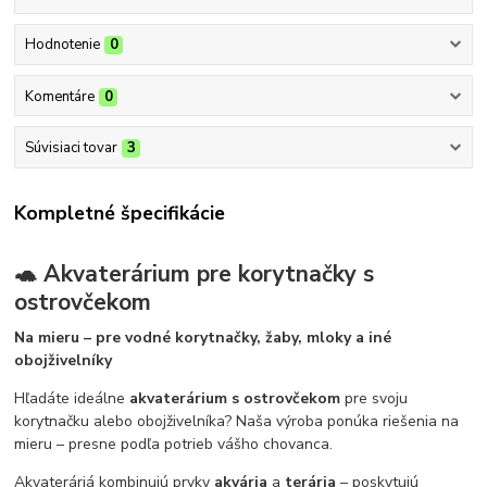
Hodnotenie
0
Komentáre
0
Súvisiaci tovar
3
Kompletné špecifikácie
🐢 Akvaterárium pre korytnačky s
ostrovčekom
Na mieru – pre vodné korytnačky, žaby, mloky a iné
obojživelníky
Hľadáte ideálne
akvaterárium s ostrovčekom
pre svoju
korytnačku alebo obojživelníka? Naša výroba ponúka riešenia na
mieru – presne podľa potrieb vášho chovanca.
Akvateráriá kombinujú prvky
akvária
a
terária
– poskytujú