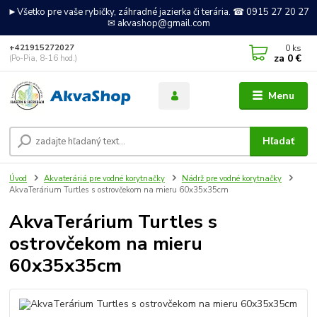
►Všetko pre vaše rybičky, záhradné jazierka či terária. ☎ 0915 27 20 27
✉ akvashop@gmail.com
0
ks
+421915272027
za
0 €
(Po-Pia, 8-16 hod.)
Menu
Hľadať
Úvod
Akvateráriá pre vodné korytnačky
Nádrž pre vodné korytnačky
AkvaTerárium Turtles s ostrovčekom na mieru 60x35x35cm
AkvaTerárium Turtles s
ostrovčekom na mieru
60x35x35cm