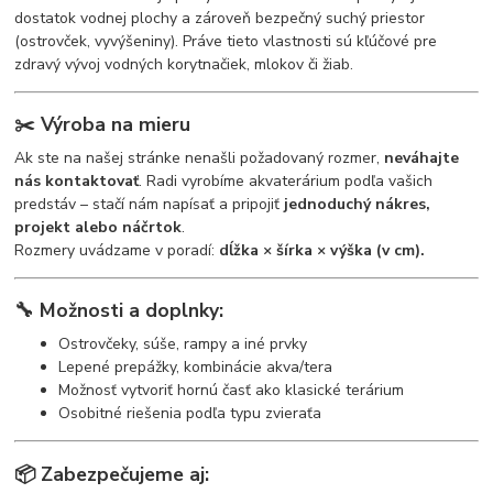
dostatok vodnej plochy a zároveň bezpečný suchý priestor
(ostrovček, vyvýšeniny). Práve tieto vlastnosti sú kľúčové pre
zdravý vývoj vodných korytnačiek, mlokov či žiab.
✂️
Výroba na mieru
Ak ste na našej stránke nenašli požadovaný rozmer,
neváhajte
nás kontaktovať
. Radi vyrobíme akvaterárium podľa vašich
predstáv – stačí nám napísať a pripojiť
jednoduchý nákres,
projekt alebo náčrtok
.
Rozmery uvádzame v poradí:
dĺžka × šírka × výška (v cm).
🔧
Možnosti a doplnky:
Ostrovčeky, súše, rampy a iné prvky
Lepené prepážky, kombinácie akva/tera
Možnosť vytvoriť hornú časť ako klasické terárium
Osobitné riešenia podľa typu zvieraťa
📦
Zabezpečujeme aj: