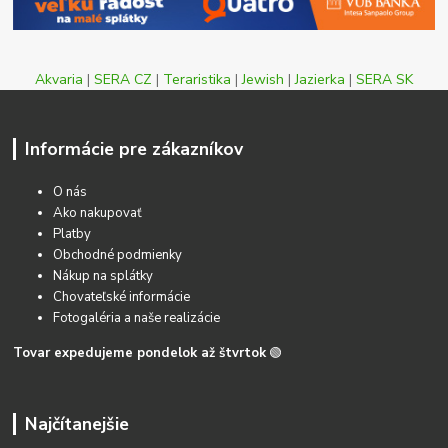
Akvaria
|
SERA CZ
|
Teraristika
|
Jewish
|
Jazierka
|
SERA SK
Informácie pre zákazníkov
O nás
Ako nakupovať
Platby
Obchodné podmienky
Nákup na splátky
Chovateľské informácie
Fotogaléria a naše realizácie
Tovar expedujeme pondelok až štvrtok
🟢
Najčítanejšie