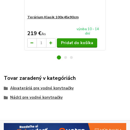
Terárium Klasik 100x45x90cm
AkvaTeráriu
mieru 60x4
výroba 10 - 14
219 €
94 €
dní
/
ks
/
ks
Pridať do košíka
Tovar zaradený v kategóriách
Akvateráriá pre vodné korytnačky
Nádrž pre vodné korytnačky