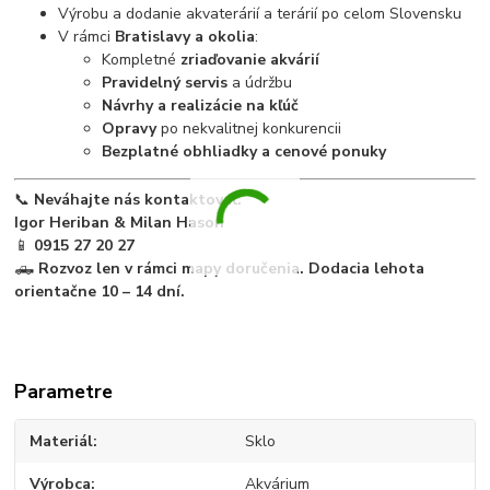
Výrobu a dodanie akvaterárií a terárií po celom Slovensku
V rámci
Bratislavy a okolia
:
Kompletné
zriaďovanie akvárií
Pravidelný servis
a údržbu
Návrhy a realizácie na kľúč
Opravy
po nekvalitnej konkurencii
Bezplatné obhliadky a cenové ponuky
📞
Neváhajte nás kontaktovať:
Igor Heriban & Milan Hason
📱
0915 27 20 27
🛻
Rozvoz len v rámci mapy doručenia. Dodacia lehota
orientačne 10 – 14 dní.
Parametre
Materiál
Sklo
Výrobca
Akvárium