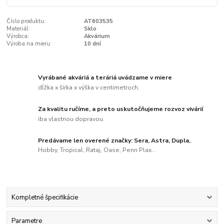
Číslo produktu:
AT603535
Materiál:
Sklo
Výrobca:
Akvárium
Výroba na mieru:
10 dní
Vyrábané akváriá a teráriá uvádzame v miere
dĺžka x šírka x výška v centimetroch.
Za kvalitu ručíme, a preto uskutočňujeme rozvoz vivárií
iba vlastnou dopravou.
Predávame len overené značky: Sera, Astra, Dupla,
Hobby, Tropical, Rataj, Oase, Penn Plax...
Kompletné špecifikácie
Parametre