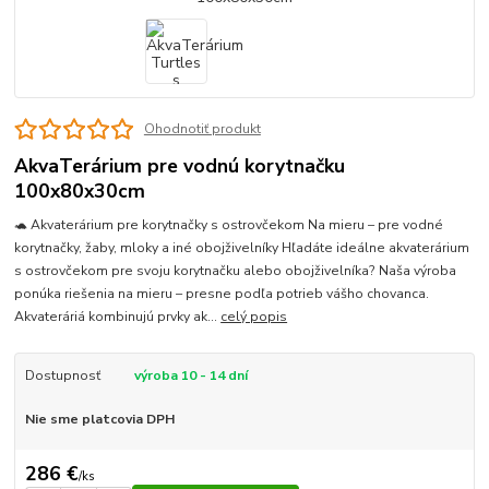
Ohodnotiť produkt
AkvaTerárium pre vodnú korytnačku
100x80x30cm
🐢 Akvaterárium pre korytnačky s ostrovčekom Na mieru – pre vodné
korytnačky, žaby, mloky a iné obojživelníky Hľadáte ideálne akvaterárium
s ostrovčekom pre svoju korytnačku alebo obojživelníka? Naša výroba
ponúka riešenia na mieru – presne podľa potrieb vášho chovanca.
Akvateráriá kombinujú prvky ak...
celý popis
Dostupnosť
výroba 10 - 14 dní
Nie sme platcovia DPH
286 €
/
ks