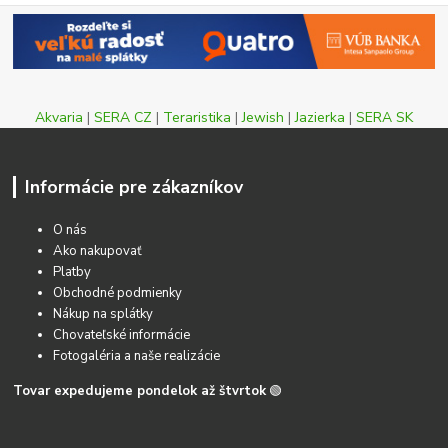
Akvaria
|
SERA CZ
|
Teraristika
|
Jewish
|
Jazierka
|
SERA SK
Informácie pre zákazníkov
O nás
Ako nakupovať
Platby
Obchodné podmienky
Nákup na splátky
Chovateľské informácie
Fotogaléria a naše realizácie
Tovar expedujeme pondelok až štvrtok
🟢