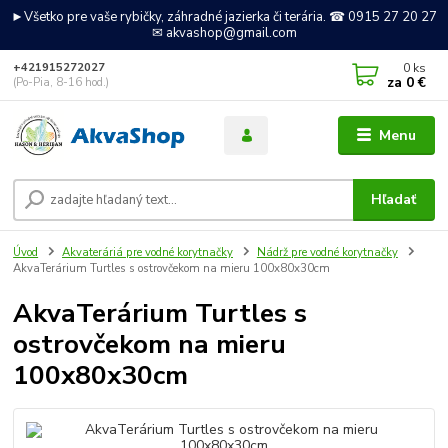
►Všetko pre vaše rybičky, záhradné jazierka či terária. ☎ 0915 27 20 27
✉ akvashop@gmail.com
0
ks
+421915272027
za
0 €
(Po-Pia, 8-16 hod.)
Menu
Hľadať
Úvod
Akvateráriá pre vodné korytnačky
Nádrž pre vodné korytnačky
AkvaTerárium Turtles s ostrovčekom na mieru 100x80x30cm
AkvaTerárium Turtles s
ostrovčekom na mieru
100x80x30cm