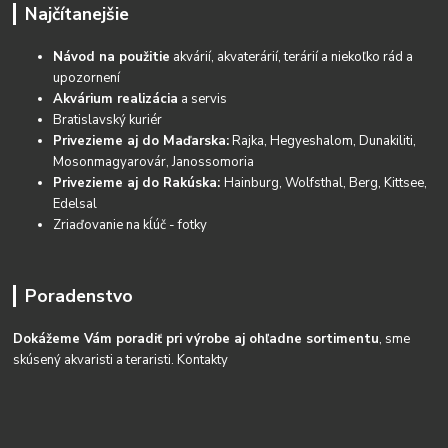
Najčítanejšie
Návod na použitie
akvárií, akvaterárií, terárií a niekoľko rád a
upozornení
Akvárium realizácia
a servis
Bratislavský kuriér
Privezieme aj do Maďarska:
Rajka, Hegyeshalom, Dunakiliti,
Mosonmagyarovár, Janossomoria
Privezieme aj do Rakúska:
Hainburg, Wolfsthal, Berg, Kittsee,
Edelsal
Zriaďovanie na kĺúč - fotky
Poradenstvo
Dokážeme Vám poradiť pri výrobe aj ohľadne sortimentu
, sme
skúsený akvaristi a teraristi.
Kontakty