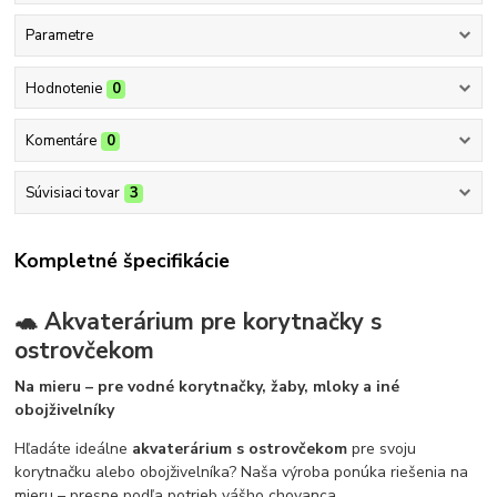
Parametre
Hodnotenie
0
Komentáre
0
Súvisiaci tovar
3
Kompletné špecifikácie
🐢 Akvaterárium pre korytnačky s
ostrovčekom
Na mieru – pre vodné korytnačky, žaby, mloky a iné
obojživelníky
Hľadáte ideálne
akvaterárium s ostrovčekom
pre svoju
korytnačku alebo obojživelníka? Naša výroba ponúka riešenia na
mieru – presne podľa potrieb vášho chovanca.