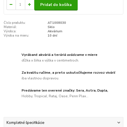
Pridať do košíka
Číslo produktu:
AT1008030
Materiál:
Sklo
Výrobca:
Akvárium
Výroba na mieru:
10 dní
Vyrábané akváriá a teráriá uvádzame v miere
dĺžka x šírka x výška v centimetroch.
Za kvalitu ručíme, a preto uskutočňujeme rozvoz vivárií
iba vlastnou dopravou.
Predávame len overené značky: Sera, Astra, Dupla,
Hobby, Tropical, Rataj, Oase, Penn Plax...
Kompletné špecifikácie