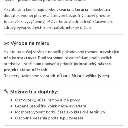
Akvateráriá kombinujú prvky
akvária
a
terária
– poskytujú
dostatok vodnej plochy a zároveň bezpečný suchý priestor
(ostrovček, vyvýšeniny). Práve tieto vlastnosti sú kľúčové pre
zdravý vývoj vodných korytnačiek, mlokov či žiab.
✂️
Výroba na mieru
Ak ste na našej stránke nenašli požadovaný rozmer,
neváhajte
nás kontaktovať
. Radi vyrobíme akvaterárium podľa vašich
predstáv – stačí nám napísať a pripojiť
jednoduchý nákres,
projekt alebo náčrtok
.
Rozmery uvádzame v poradí:
dĺžka × šírka × výška (v cm).
🔧
Možnosti a doplnky:
Ostrovčeky, súše, rampy a iné prvky
Lepené prepážky, kombinácie akva/tera
Možnosť vytvoriť hornú časť ako klasické terárium
Osobitné riešenia podľa typu zvieraťa