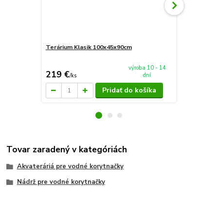
Terárium Klasik 100x45x90cm
AkvaTeráriu
mieru 60x4
výroba 10 - 14
219 €
94 €
dní
/
ks
/
ks
Pridať do košíka
Tovar zaradený v kategóriách
Akvateráriá pre vodné korytnačky
Nádrž pre vodné korytnačky