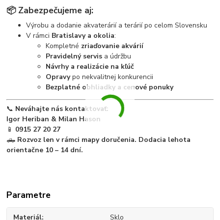
📦
Zabezpečujeme aj:
Výrobu a dodanie akvaterárií a terárií po celom Slovensku
V rámci
Bratislavy a okolia
:
Kompletné
zriaďovanie akvárií
Pravidelný servis
a údržbu
Návrhy a realizácie na kľúč
Opravy
po nekvalitnej konkurencii
Bezplatné obhliadky a cenové ponuky
📞
Neváhajte nás kontaktovať:
Igor Heriban & Milan Hason
📱
0915 27 20 27
🛻
Rozvoz len v rámci mapy doručenia. Dodacia lehota
orientačne 10 – 14 dní.
Parametre
Materiál
Sklo