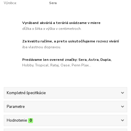
Výrobca:
Sera
Vyrábané akváriá a teráriá uvádzame v miere
dĺžka x šírka x výška v centimetroch.
Za kvalitu ručíme, a preto uskutočňujeme rozvoz vivárií
iba vlastnou dopravou.
Predávame len overené značky: Sera, Astra, Dupla,
Hobby, Tropical, Rataj, Oase, Penn Plax...
Kompletné špecifikácie
Parametre
Hodnotenie
0