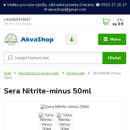
►Všetko pre vaše rybičky, záhradné jazierka či terária. ☎ 0915 27 20 27
✉ akvashop@gmail.com
0
ks
+421915272027
za
0 €
(Po-Pia, 8-16 hod.)
Menu
Hľadať
Úvod
Starostlivosť a úprava vody
Úprava vody
Sera Nitrite-minus
50ml
Sera Nitrite-minus 50ml