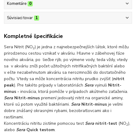
Komentáre
0
Súvisiaci tovar
1
Kompletné špecifikácie
Sera Nitrit (NO
) je jedna z najnebezpečnejších látok, ktoré môžu
2
prirodzenou cestou vznikať v akváriu. Hlavne v zábehovej fáze
nového akvária, po liečbe rýb, po výmene vody, teda vždy, vtedy
sa v akváriu zníži počet užitočných nitrifikačných baktérií alebo
v ešte nezabehnutom akváriu sa nerozmnožili do dostatočného
počtu. Vtedy sa môže koncentrácia nitritu prudko zvýšiť (
nitrit
peak
). Pre takéto prípady v laboratóriách
Sera
vyinuli
Nitrit-
minus -
inovácia, ktorá pomôže v prípadoch akútneho zaťaženia.
Sera
Nitrit-minus
premení jedovatý nitrit na organické aminy,
ktoré sú potom využité baktériami.
Sera
Nitrit-minus
je veľmi
dobre znášaný okrasnými rybami, bezobratlovcami ako i
rastlinami.
Koncentráciu nitritu zistíme pomocou test
Sera
nitrit-test
(NO
),
2
alebo
Sera
Quick testom
.