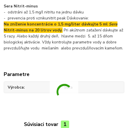
Sera Nitrit-minus
- odstráni až 1,5 mg/l nitritu na jednu dávku
- prevencia proti vznikunitrit peak Dávkovanie:
Na zníženie koncentrácie o 1,5 mg/liter dávkujte 5 ml
Sera
Nitrit-minus na 20 litrov vody.
Pri akútnom zaťažení dávkujte až
5 razy. Alebo každý druhý deň, hlavne medzi 5. až 15 dňom
biologickej aktivácie. Vždy kontrolujte parametre vody a dobre
prevzdušňujte vodu miešaním alebo prevzdušňovacím kameňom.
Parametre
Výrobca
Sera
Súvisiaci tovar
1