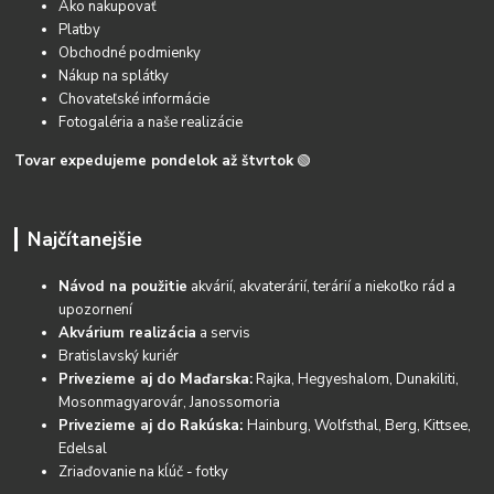
Ako nakupovať
Platby
Obchodné podmienky
Nákup na splátky
Chovateľské informácie
Fotogaléria a naše realizácie
Tovar expedujeme pondelok až štvrtok
🟢
Najčítanejšie
Návod na použitie
akvárií, akvaterárií, terárií a niekoľko rád a
upozornení
Akvárium realizácia
a servis
Bratislavský kuriér
Privezieme aj do Maďarska:
Rajka, Hegyeshalom, Dunakiliti,
Mosonmagyarovár, Janossomoria
Privezieme aj do Rakúska:
Hainburg, Wolfsthal, Berg, Kittsee,
Edelsal
Zriaďovanie na kĺúč - fotky