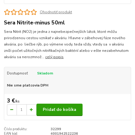
Ohodnotiť produkt
Sera Nitrite-minus 50ml
Sera Nitrit (NO2) je jedna z najnebezpečnejších látok, ktoré môžu
prirodzenou cestou vznikať v akváriu. Hlavne v zábehovej fáze nového
akvária, po liečbe rýb, po výmene vody, teda vždy, vtedy sa v akváriu
zníži počet užitočných nitrifikačných baktérií alebo v ešte nezabehnutom
akváriu sa nerozmnož...
celý popis
Dostupnosť
Skladom
Nie sme platcovia DPH
3 €
/
ks
Pridať do košíka
Číslo produktu:
32299
EAN kód:
4001942522236