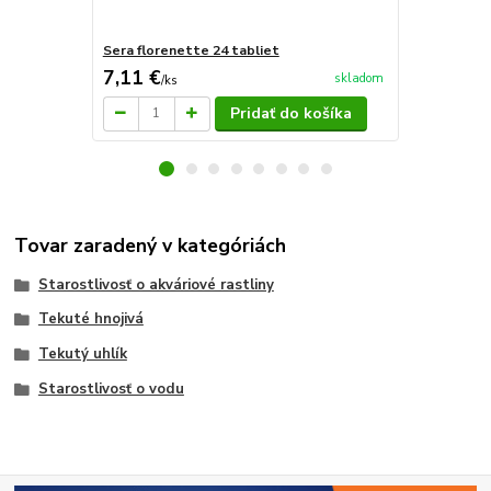
Sera florenette 24 tabliet
Sera floren
7,11 €
2,99 €
skladom
/
ks
/
ks
Pridať do košíka
Tovar zaradený v kategóriách
Starostlivosť o akváriové rastliny
Tekuté hnojivá
Tekutý uhlík
Starostlivosť o vodu