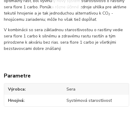
optimálny rast, bol vyvinutý nový systém starostlivosti o rastliny
sera flore 1 carbo. Ponúka rôzne účinné zdroje uhlíka pre aktívne
tekuté hnojenie a je tak jednoduchou alternatívou k CO
-
2
hnojúcemu zariadeniu; môže ho však tiež dopĺňať.
V kombinácii so sera základnou starostlivosťou o rastliny vedie
sera flore 1 carbo k silnému a zdravému rastu rastlín a tým
prirodzene k akváriu bez rias. sera flore 1 carbo je všetkými
bezstavovcami dobre znášaný.
Parametre
Výrobca
Sera
Hnojivá
Systémová starostlivosť