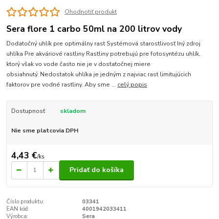
Ohodnotiť produkt
Sera flore 1 carbo 50ml na 200 litrov vody
Dodatočný uhlík pre optimálny rast Systémová starostlivosť Iný zdroj
uhlíka Pre akváriové rastliny Rastliny potrebujú pre fotosyntézu uhlík,
ktorý však vo vode často nie je v dostatočnej miere
obsiahnutý. Nedostatok uhlíka je jedným z najviac rast limitujúcich
faktorov pre vodné rastliny. Aby sme ...
celý popis
Dostupnosť
skladom
Nie sme platcovia DPH
4,43 €
/
ks
Pridať do košíka
Číslo produktu:
03341
EAN kód:
4001942033411
Výrobca:
Sera