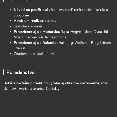
Návod na použitie
akvárií, akvaterárií, terárií a niekoľko rád a
upozornení
Akvárium realizácia
a servis
Bratislavský kuriér
Privezieme aj do Maďarska:
Rajka, Hegyeshalom, Dunakiliti,
Mosonmagyarovár, Janossomoria
Privezieme aj do Rakúska:
Hainburg, Wolfsthal, Berg, Kittsee,
Edelsal
Zriaďovanie na kĺúč - fotky
Poradenstvo
Dokážeme Vám poradiť pri výrobe aj ohľadne sortimentu
, sme
skúsený akvaristi a teraristi.
Kontakty