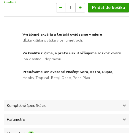
Pridať do košíka
Vyrábané akváriá a teráriá uvádzame v miere
dĺžka x šírka x výška v centimetroch.
Za kvalitu ručíme, a preto uskutočňujeme rozvoz vivárií
iba vlastnou dopravou.
Predávame len overené značky: Sera, Astra, Dupla,
Hobby, Tropical, Rataj, Oase, Penn Plax...
Kompletné špecifikácie
Parametre