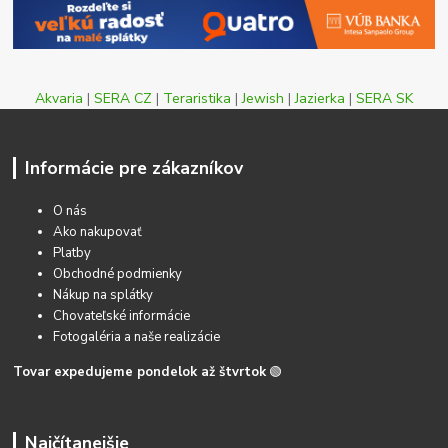
Akvaria
|
SERA CZ
|
Teraristika
|
Jewish
|
Jazierka
|
SERA SK
Informácie pre zákazníkov
O nás
Ako nakupovať
Platby
Obchodné podmienky
Nákup na splátky
Chovateľské informácie
Fotogaléria a naše realizácie
Tovar expedujeme pondelok až štvrtok
🟢
Najčítanejšie