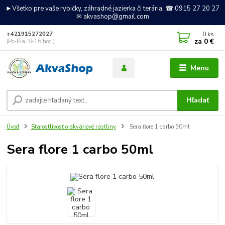
►Všetko pre vaše rybičky, záhradné jazierka či terária. ☎ 0915 27 20 27
✉ akvashop@gmail.com
0
ks
+421915272027
za
0 €
(Po-Pia, 8-16 hod.)
Menu
Hľadať
Úvod
Starostlivosť o akváriové rastliny
Sera flore 1 carbo 50ml
Sera flore 1 carbo 50ml