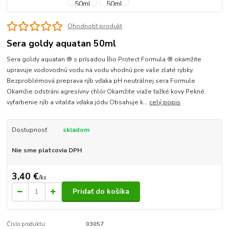
Ohodnotiť produkt
Sera goldy aquatan 50ml
Sera goldy aquatan ® s prísadou Bio Protect Formula ® okamžite
upravuje vodovodnú vodu na vodu vhodnú pre vaše zlaté rybky.
Bezproblémová preprava rýb vďaka pH neutrálnej sera Formule
Okamžie odstráni agresívny chlór Okamžite viaže ťažké kovy Pekné
vyfarbenie rýb a vitalita vďaka jódu Obsahuje k...
celý popis
Dostupnosť
skladom
Nie sme platcovia DPH
3,40 €
/
ks
Pridať do košíka
Číslo produktu:
03057