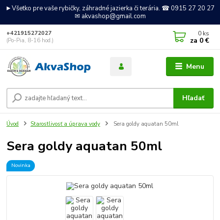
►Všetko pre vaše rybičky, záhradné jazierka či terária. ☎ 0915 27 20 27
✉ akvashop@gmail.com
0
ks
+421915272027
za
0 €
(Po-Pia, 8-16 hod.)
Menu
Hľadať
Úvod
Starostlivosť a úprava vody
Sera goldy aquatan 50ml
Sera goldy aquatan 50ml
Novinka