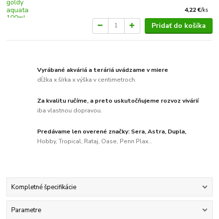
4,22 €
/
ks
Pridať do košíka
Vyrábané akváriá a teráriá uvádzame v miere
dĺžka x šírka x výška v centimetroch.
Za kvalitu ručíme, a preto uskutočňujeme rozvoz vivárií
iba vlastnou dopravou.
Predávame len overené značky: Sera, Astra, Dupla,
Hobby, Tropical, Rataj, Oase, Penn Plax...
Kompletné špecifikácie
Parametre