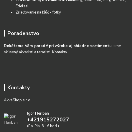
Privezieme aj do Rakúska:
Hainburg, Wolfsthal, Berg, Kittsee,
Edelsal
Zriaďovanie na kĺúč - fotky
Poradenstvo
Dokážeme Vám poradiť pri výrobe aj ohľadne sortimentu
, sme
skúsený akvaristi a teraristi.
Kontakty
Kontakty
AkvaShop s.r.o.
Igor Heriban
+421915272027
(Po-Pia, 8-16 hod.)