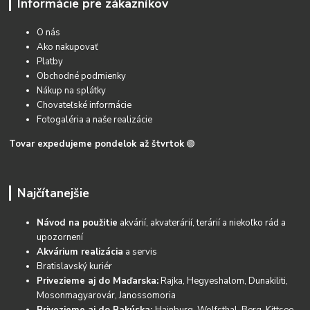
Informácie pre zákazníkov
O nás
Ako nakupovať
Platby
Obchodné podmienky
Nákup na splátky
Chovateľské informácie
Fotogaléria a naše realizácie
Tovar expedujeme pondelok až štvrtok
🟢
Najčítanejšie
Návod na použitie
akvárií, akvaterárií, terárií a niekoľko rád a
upozornení
Akvárium realizácia
a servis
Bratislavský kuriér
Privezieme aj do Maďarska:
Rajka, Hegyeshalom, Dunakiliti,
Mosonmagyarovár, Janossomoria