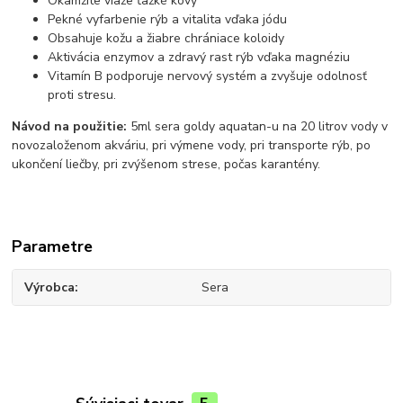
Okamžite viaže ťažké kovy
Pekné vyfarbenie rýb a vitalita vďaka jódu
Obsahuje kožu a žiabre chrániace koloidy
Aktivácia enzymov a zdravý rast rýb vďaka magnéziu
Vitamín B podporuje nervový systém a zvyšuje odolnosť
proti stresu.
Návod na použitie:
5ml sera goldy aquatan-u na 20 litrov vody v
novozaloženom akváriu, pri výmene vody, pri transporte rýb, po
ukončení liečby, pri zvýšenom strese, počas karantény.
Parametre
Výrobca
Sera