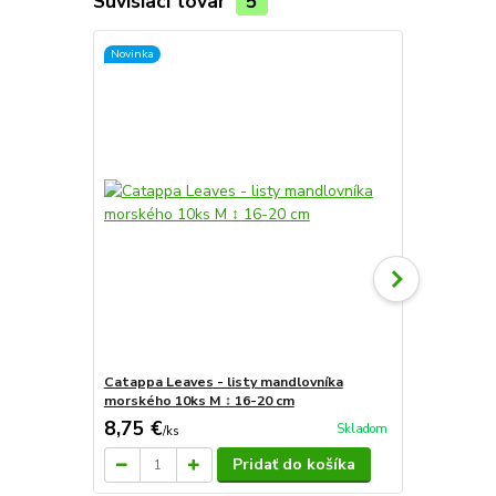
Súvisiaci tovar
5
Novinka
Catappa Leaves - listy mandlovníka
Sera Vipan 
morského 10ks M ↕ 16-20 cm
8,75 €
6,80 €
Skladom
/
ks
/
ks
Pridať do košíka