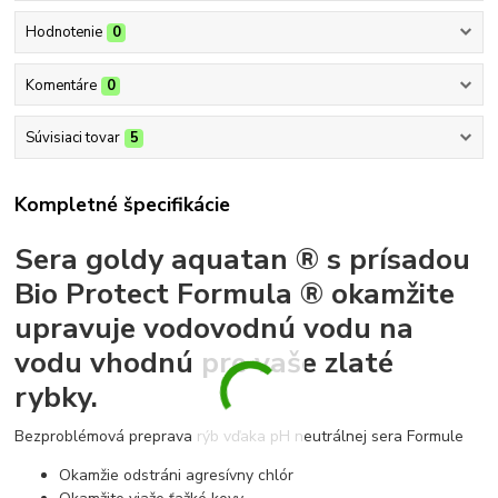
Hodnotenie
0
Komentáre
0
Súvisiaci tovar
5
Kompletné špecifikácie
Sera goldy aquatan ® s prísadou
Bio Protect Formula ® okamžite
upravuje vodovodnú vodu na
vodu vhodnú pre vaše zlaté
rybky.
Bezproblémová preprava rýb vďaka pH neutrálnej sera Formule
Okamžie odstráni agresívny chlór