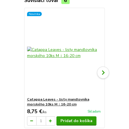
Súvisiaci tovar
6
Novinka
Catappa Leaves - listy mandlovníka
Sera Vipan 
morského 10ks M ↕ 16-20 cm
8,75 €
6,80 €
Skladom
/
ks
/
ks
Pridať do košíka