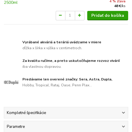
4 % zľava
48 €
/
ks
Pridať do košíka
Vyrábané akváriá a teráriá uvádzame v miere
dĺžka x šírka x výška v centimetroch.
Za kvalitu ručíme, a preto uskutočňujeme rozvoz vivárií
iba vlastnou dopravou.
Predávame len overené značky: Sera, Astra, Dupla,
Hobby, Tropical, Rataj, Oase, Penn Plax...
Kompletné špecifikácie
Parametre