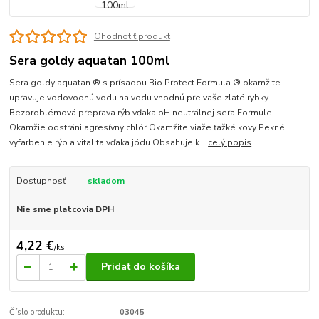
Ohodnotiť produkt
Sera goldy aquatan 100ml
Sera goldy aquatan ® s prísadou Bio Protect Formula ® okamžite
upravuje vodovodnú vodu na vodu vhodnú pre vaše zlaté rybky.
Bezproblémová preprava rýb vďaka pH neutrálnej sera Formule
Okamžie odstráni agresívny chlór Okamžite viaže ťažké kovy Pekné
vyfarbenie rýb a vitalita vďaka jódu Obsahuje k...
celý popis
Dostupnosť
skladom
Nie sme platcovia DPH
4,22 €
/
ks
Pridať do košíka
Číslo produktu:
03045