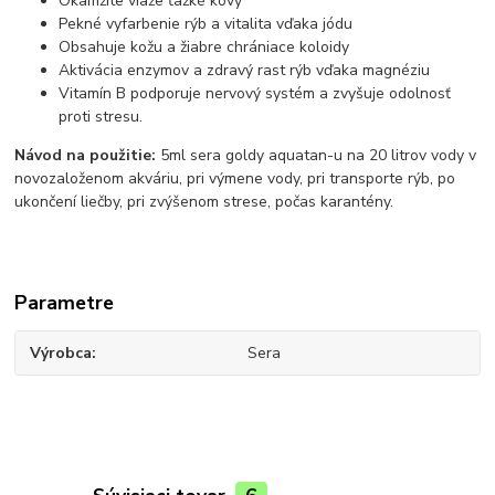
Okamžite viaže ťažké kovy
Pekné vyfarbenie rýb a vitalita vďaka jódu
Obsahuje kožu a žiabre chrániace koloidy
Aktivácia enzymov a zdravý rast rýb vďaka magnéziu
Vitamín B podporuje nervový systém a zvyšuje odolnosť
proti stresu.
Návod na použitie:
5ml sera goldy aquatan-u na 20 litrov vody v
novozaloženom akváriu, pri výmene vody, pri transporte rýb, po
ukončení liečby, pri zvýšenom strese, počas karantény.
Parametre
Výrobca
Sera