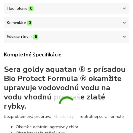
Hodnotenie
0
Komentáre
0
Súvisiaci tovar
6
Kompletné špecifikácie
Sera goldy aquatan ® s prísadou
Bio Protect Formula ® okamžite
upravuje vodovodnú vodu na
vodu vhodnú pre vaše zlaté
rybky.
Bezproblémová preprava rýb vďaka pH neutrálnej sera Formule
Okamžie odstráni agresívny chlór