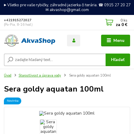
►Všetko pre vaše rybičky, záhradné jazierka či terária. ☎ 0915 27 20 27
✉ akvashop@gmail.com
0
ks
+421915272027
za
0 €
(Po-Pia, 8-16 hod.)
Menu
Hľadať
Úvod
Starostlivosť a úprava vody
Sera goldy aquatan 100ml
Sera goldy aquatan 100ml
Novinka