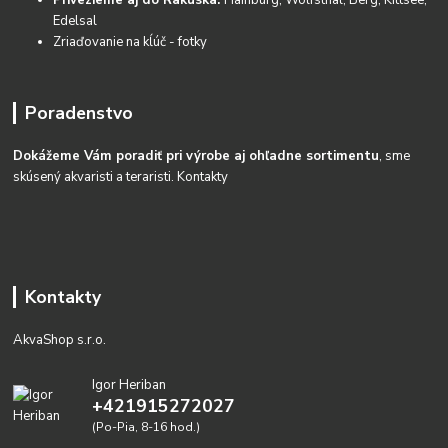
Privezieme aj do Rakúska:
Hainburg, Wolfsthal, Berg, Kittsee,
Edelsal
Zriaďovanie na kĺúč - fotky
Poradenstvo
Dokážeme Vám poradiť pri výrobe aj ohľadne sortimentu
, sme
skúsený akvaristi a teraristi.
Kontakty
Kontakty
AkvaShop s.r.o.
Igor Heriban
+421915272027
(Po-Pia, 8-16 hod.)