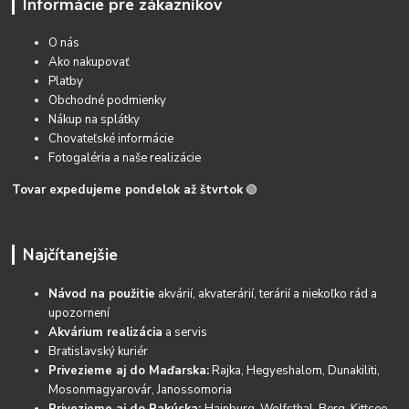
Informácie pre zákazníkov
O nás
Ako nakupovať
Platby
Obchodné podmienky
Nákup na splátky
Chovateľské informácie
Fotogaléria a naše realizácie
Tovar expedujeme pondelok až štvrtok
🟢
Najčítanejšie
Návod na použitie
akvárií, akvaterárií, terárií a niekoľko rád a
upozornení
Akvárium realizácia
a servis
Bratislavský kuriér
Privezieme aj do Maďarska:
Rajka, Hegyeshalom, Dunakiliti,
Mosonmagyarovár, Janossomoria