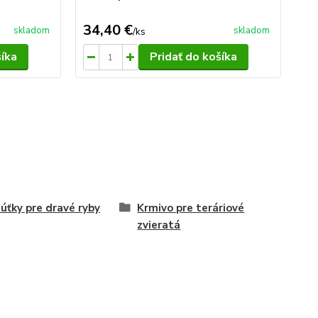
2
34,40 €
22
skladom
skladom
/
ks
šíka
Pridať do košíka
úťky pre dravé ryby
Krmivo pre teráriové
zvieratá