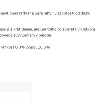
l, Sera raffy P a Sera raffy I v závislosti od druhu
elé 1 krát denne, ale len toľko čo zvieratá v krátkom
dpovedá zvyklostiam v prírode.
, vlhkosť 8,0%. popol 16,5%.