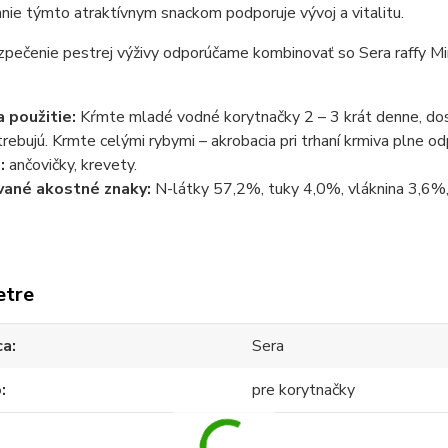
nie týmto atraktívnym snackom podporuje vývoj a vitalitu.
pečenie pestrej výživy odporúčame kombinovať so Sera raffy Minera
 použitie:
Kŕmte mladé vodné korytnačky 2 – 3 krát denne, dosp
rebujú. Krmte celými rybymi – akrobacia pri trhaní krmiva plne o
:
ančovičky, krevety.
vané akostné znaky:
N-látky 57,2%, tuky 4,0%, vláknina 3,6%
etre
ca
Sera
o
pre korytnačky