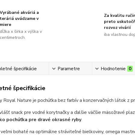
Vyrábané akváriá a
Za kvalitu ručí
teráriá uvádzame v
preto uskutoč
miere
rozvoz vivárií
dĺžka x šírka x výška v
iba vlastnou do
centimetroch.
etné špecifikácie
Parametre
Hodnotenie
0
tné špecifikácie
y Royal Nature je pochúťka bez farbív a konzervačných látok z p
vlášť snack pre vodné korytnačky a ďalšie väčšie mäsožravé plazy
ko pochúťka pre dravé okrasné ryby
.
 veľmi bohaté na optimálne stráviteľné bielkoviny, omega mastné