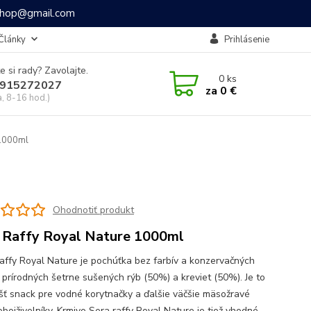
ashop@gmail.com
Články
Prihlásenie
e si rady? Zavolajte.
0
ks
915272027
za
0 €
a, 8-16 hod.)
 1000ml
Ohodnotiť produkt
 Raffy Royal Nature 1000ml
affy Royal Nature je pochúťka bez farbív a konzervačných
z prírodných šetrne sušených rýb (50%) a kreviet (50%). Je to
šť snack pre vodné korytnačky a ďalšie väčšie mäsožravé
obojživelníky. Krmivo Sera raffy Royal Nature je tiež vhodné