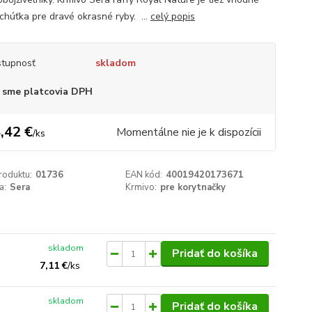
chúťka pre dravé okrasné ryby. ...
celý popis
tupnosť
skladom
 sme platcovia DPH
,42 €
Momentálne nie je k dispozícii
/
ks
roduktu:
01736
EAN kód:
40019420173671
a:
Sera
Krmivo:
pre korytnačky
skladom
Pridať do košíka
7,11 €
/
ks
skladom
Pridať do košíka