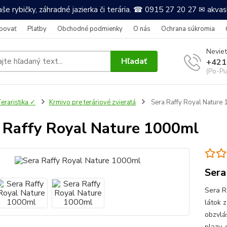
še rybičky, záhradné jazierka či terária. ☎ 0915 27 20 27 ✉ akv
povať
Platby
Obchodné podmienky
O nás
Ochrana súkromia
Neviet
Hľadať
+421
(Po-Pi
eraristika ✓
Krmivo pre teráriové zvieratá
Sera Raffy Royal Nature
 Raffy Royal Nature 1000ml
Sera
Sera R
látok 
obzvlá
plazy, 