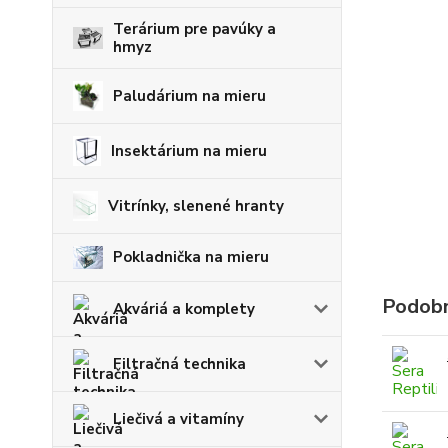
Terárium pre pavúky a
hmyz
Paludárium na mieru
Insektárium na mieru
Vitrínky, slenené hranty
Pokladnička na mieru
Podobn
Akváriá a komplety
Filtračná technika
Liečivá a vitamíny