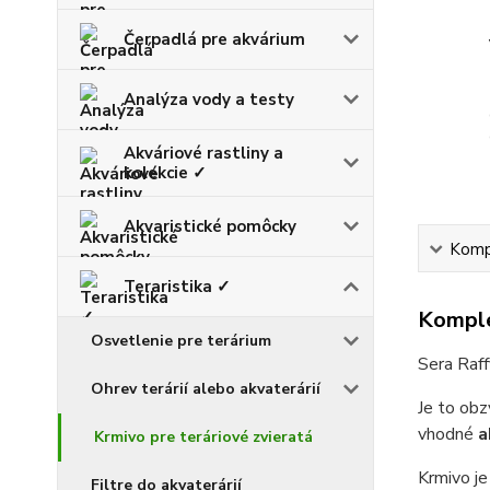
Čerpadlá pre akvárium
Analýza vody a testy
Akváriové rastliny a
kolekcie ✓
Akvaristické pomôcky
Kompl
Teraristika ✓
Komple
Osvetlenie pre terárium
Sera Raff
Ohrev terárií alebo akvaterárií
Je to obz
vhodné
a
Krmivo pre teráriové zvieratá
Krmivo je
Filtre do akvaterárií