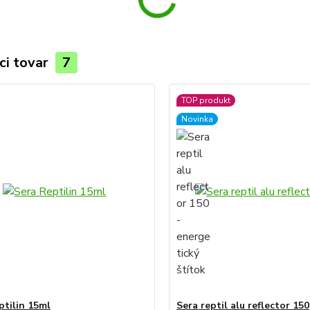
ci tovar
7
TOP produkt
Novinka
ptilin 15ml
Sera reptil alu reflector 150