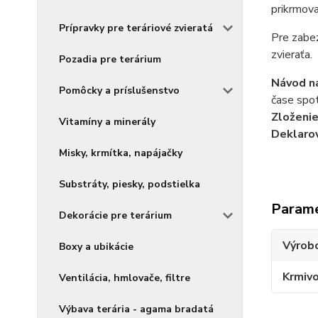
prikrmova
Prípravky pre teráriové zvieratá
Pre zabez
zvieraťa.
Pozadia pre terárium
Návod na
Pomôcky a príslušenstvo
čase spot
Zloženie
Vitamíny a minerály
Deklaro
Misky, krmítka, napájačky
Substráty, piesky, podstielka
Param
Dekorácie pre terárium
Výrob
Boxy a ubikácie
Krmiv
Ventilácia, hmlovače, filtre
Výbava terária - agama bradatá