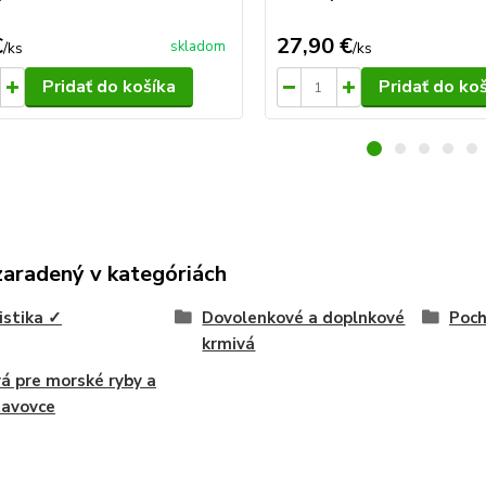
€
27,90 €
skladom
/
ks
/
ks
Pridať do košíka
Pridať do ko
zaradený v kategóriách
istika ✓
Dovolenkové a doplnkové
Poch
krmivá
á pre morské ryby a
tavovce