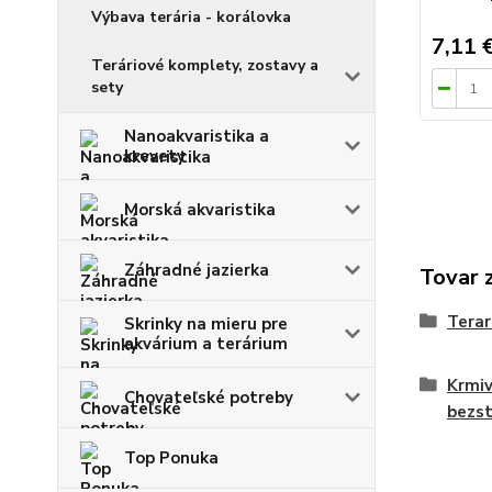
Výbava terária - korálovka
7,11 
Teráriové komplety, zostavy a
sety
Nanoakvaristika a
krevety
Morská akvaristika
Záhradné jazierka
Tovar 
Terar
Skrinky na mieru pre
akvárium a terárium
Krmiv
Chovateľské potreby
bezs
Top Ponuka