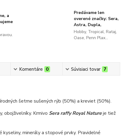
Predávame len
me, a
overené značky: Sera,
ňujeme
Astra, Dupla,
Hobby, Tropical, Rataj,
pravou.
Oase, Penn Plax...
Komentáre
0
Súvisiaci tovar
7
rírodných šetrne sušených rýb (50%) a kreviet (50%).
, obojživelníky. Krmivo
Sera raffy Royal Nature
je tiež
 kyseliny, minerály a stopové prvky. Pravidelné