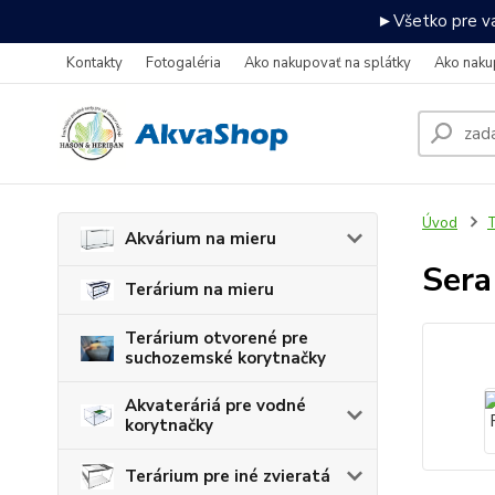
►Všetko pre va
Kontakty
Fotogaléria
Ako nakupovať na splátky
Ako naku
Úvod
T
Akvárium na mieru
Sera
Terárium na mieru
Terárium otvorené pre
suchozemské korytnačky
Akvateráriá pre vodné
korytnačky
Terárium pre iné zvieratá