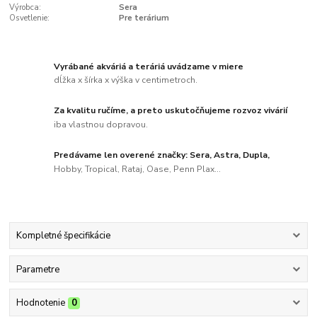
Výrobca:
Sera
Osvetlenie:
Pre terárium
Vyrábané akváriá a teráriá uvádzame v miere
dĺžka x šírka x výška v centimetroch.
Za kvalitu ručíme, a preto uskutočňujeme rozvoz vivárií
iba vlastnou dopravou.
Predávame len overené značky: Sera, Astra, Dupla,
Hobby, Tropical, Rataj, Oase, Penn Plax...
Kompletné špecifikácie
Parametre
Hodnotenie
0