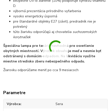
bezpečné UV-B žiarenie (10%) podporuje syntézu vitamínu
D.
výborná prezentácia prírodného vyfarbenia
vysoko energeticky úsporná
pre štandardné objímky E27 (závit), predradník nie je
potrebný
túto žiarivku odporúčajú aj chovatelia
suchozemských
korytnačiek
Špeciálna lampa pre terária nevhodná pre osvetlenie
obytných miestností. Výrobok obsahuje meď a nesmie byť
odstránený s domácim odpadom. Na likvidáciu využite
miestne stredisko zberu nebezpečného odpadu.
Žiarovku odporúčame meniť po cca 9 mesiacoch
Parametre
Výrobca
Sera