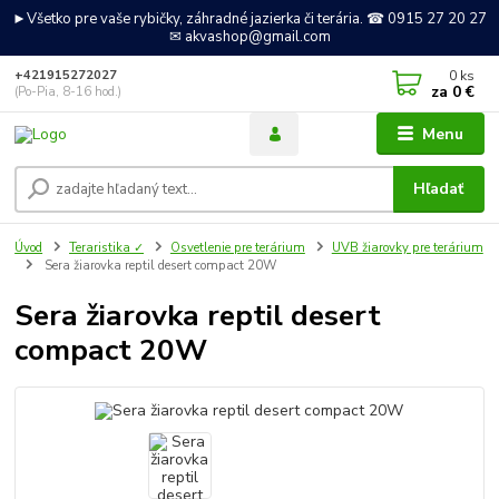
►Všetko pre vaše rybičky, záhradné jazierka či terária. ☎ 0915 27 20 27
✉ akvashop@gmail.com
0
ks
+421915272027
za
0 €
(Po-Pia, 8-16 hod.)
Menu
Hľadať
Úvod
Teraristika ✓
Osvetlenie pre terárium
UVB žiarovky pre terárium
Sera žiarovka reptil desert compact 20W
Sera žiarovka reptil desert
compact 20W