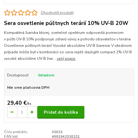
Ohodnotiť produkt
Sera osvetlenie púštnych terárií 10% UV-B 20W
Kompaktná žiarivka ktorej, svetelné spektrum odpovedá pomerom
v púšti UV-B 10% podporuje zdravý vývoj a pohodu obyvateľov v terária.
Osvetlenie púštnych terárií Vysoké absolútne UV-B žiarenie V ideálnom
prípade môže byť v kombinácii so sera reptil daylight compact 2% UV-B
vysoké absolútne UV-B žiar...
celý popis
Dostupnosť
Skladom
Nie sme platcovia DPH
29,40 €
/
ks
Pridať do košíka
Číslo produktu:
32022
EAN kód:
4001942320221