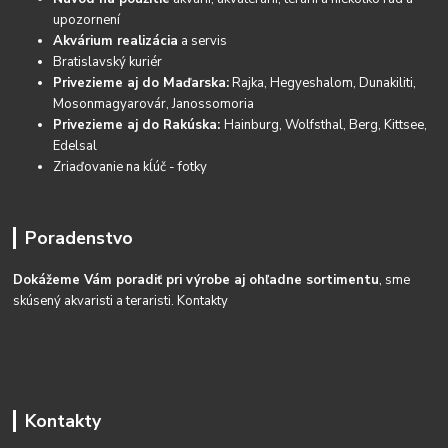
upozornení
Akvárium realizácia
a servis
Bratislavský kuriér
Privezieme aj do Maďarska:
Rajka, Hegyeshalom, Dunakiliti,
Mosonmagyarovár, Janossomoria
Privezieme aj do Rakúska:
Hainburg, Wolfsthal, Berg, Kittsee,
Edelsal
Zriaďovanie na kĺúč - fotky
Poradenstvo
Dokážeme Vám poradiť pri výrobe aj ohľadne sortimentu
, sme
skúsený akvaristi a teraristi.
Kontakty
Kontakty