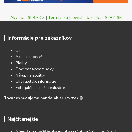
Akvaria
|
SERA CZ
|
Teraristika
|
Jewish
|
Jazierka
|
SERA SK
Informácie pre zákazníkov
O nás
Ako nakupovať
Platby
Obchodné podmienky
Nákup na splátky
Chovateľské informácie
Fotogaléria a naše realizácie
Tovar expedujeme pondelok až štvrtok
🟢
Najčítanejšie
Návod na použitie
akvárií, akvaterárií, terárií a niekoľko rád a